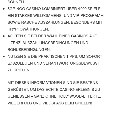
SCHNELL.
5GRINGO CASINO KOMBINIERT ÜBER 4 000 SPIELE,
EIN STARKES WILLKOMMENS‑ UND VIP‑PROGRAMM
SOWIE RASCHE AUSZAHLUNGEN, BESONDERS MIT
KRYPTOWÄHRUNGEN.
ACHTEN SIE BEI DER WAHL EINES CASINOS AUF
LIZENZ, AUSZAHLUNGSBEDINGUNGEN UND
BONUSBEDINGUNGEN.
NUTZEN SIE DIE PRAKTISCHEN TIPPS, UM SOFORT
LOSZULEGEN UND VERANTWORTUNGSBEWUSST
ZU SPIELEN.
MIT DIESEN INFORMATIONEN SIND SIE BESTENS
GERÜSTET, UM DAS ECHTE CASINO‑ERLEBNIS ZU
GENIESSEN – GANZ OHNE HOLLYWOOD‑EFFEKTE. V
IEL ERFOLG UND VIEL SPASS BEIM SPIELEN!