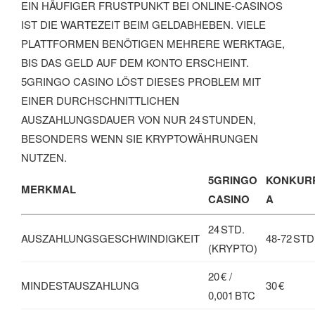
EIN HÄUFIGER FRUSTPUNKT BEI ONLINE‑CASINOS
IST DIE WARTEZEIT BEIM GELDABHEBEN. VIELE
PLATTFORMEN BENÖTIGEN MEHRERE WERKTAGE,
BIS DAS GELD AUF DEM KONTO ERSCHEINT.
5GRINGO CASINO LÖST DIESES PROBLEM MIT
EINER DURCHSCHNITTLICHEN
AUSZAHLUNGSDAUER VON NUR 24 STUNDEN,
BESONDERS WENN SIE KRYPTOWÄHRUNGEN
NUTZEN.
5GRINGO
KONKUR
MERKMAL
CASINO
A
24 STD.
AUSZAHLUNGSGESCHWINDIGKEIT
48‑72 STD
(KRYPTO)
20 € /
MINDESTAUSZAHLUNG
30 €
0,001 BTC