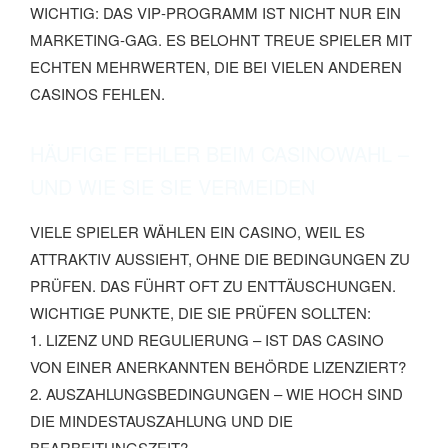
WICHTIG: DAS VIP‑PROGRAMM IST NICHT NUR EIN
MARKETING‑GAG. ES BELOHNT TREUE SPIELER MIT
ECHTEN MEHRWERTEN, DIE BEI VIELEN ANDEREN
CASINOS FEHLEN.
HÄUFIGE FEHLER BEIM CASINOWAHL –
UND WIE SIE SIE VERMEIDEN
VIELE SPIELER WÄHLEN EIN CASINO, WEIL ES
ATTRAKTIV AUSSIEHT, OHNE DIE BEDINGUNGEN ZU
PRÜFEN. DAS FÜHRT OFT ZU ENTTÄUSCHUNGEN.
WICHTIGE PUNKTE, DIE SIE PRÜFEN SOLLTEN:
1. LIZENZ UND REGULIERUNG – IST DAS CASINO
VON EINER ANERKANNTEN BEHÖRDE LIZENZIERT?
2. AUSZAHLUNGSBEDINGUNGEN – WIE HOCH SIND
DIE MINDESTAUSZAHLUNG UND DIE
BEARBEITUNGSZEIT?