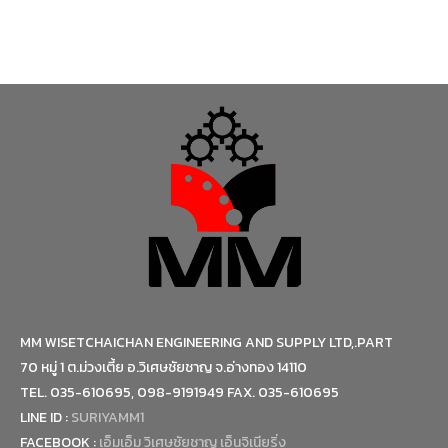
MM WISETCHAICHAN ENGINEERING AND SUPPLY LTD,.PART
70 หมู่ 1 ต.ม่วงเตี้ย อ.วิเศษชัยชาญ จ.อ่างทอง 14110
TEL. 035-610695, 098-9191949 FAX. 035-610695
LINE ID :
SURIYAMM1
FACEBOOK :
เอ็มเอ็ม วิเศษชัยชาญ เอ็นจิเนียริ่ง