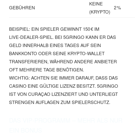
KEINE
GEBÜHREN
2 %
(KRYPTO)
BEISPIEL: EIN SPIELER GEWINNT 150 € IM
LIVE‑DEALER‑SPIEL. BEI 5GRINGO KANN ER DAS
GELD INNERHALB EINES TAGES AUF SEIN
BANKKONTO ODER SEINE KRYPTO‑WALLET
TRANSFERIEREN, WÄHREND ANDERE ANBIETER
OFT MEHRERE TAGE BENÖTIGEN.
WICHTIG: ACHTEN SIE IMMER DARAUF, DASS DAS
CASINO EINE GÜLTIGE LIZENZ BESITZT. 5GRINGO
IST VON CURAÇAO LIZENZIERT UND UNTERLIEGT
STRENGEN AUFLAGEN ZUM SPIELERSCHUTZ.
DAS VIP‑PROGRAMM – MEHR ALS NUR
EIN BONUS