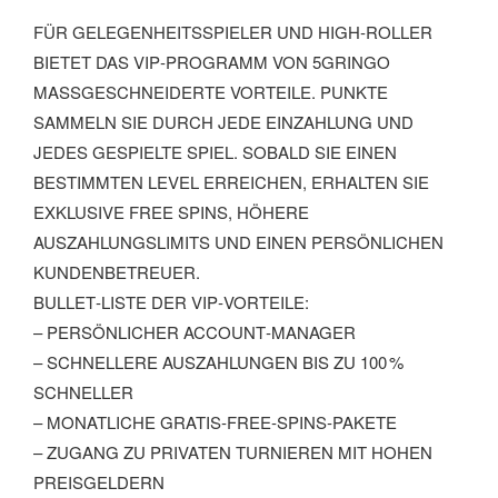
FÜR GELEGENHEITSSPIELER UND HIGH‑ROLLER
BIETET DAS VIP‑PROGRAMM VON 5GRINGO
MASSGESCHNEIDERTE VORTEILE. PUNKTE S
AMMELN SIE DURCH JEDE EINZAHLUNG UND J
EDES GESPIELTE SPIEL. SOBALD SIE EINEN B
ESTIMMTEN LEVEL ERREICHEN, ERHALTEN SIE E
XKLUSIVE FREE SPINS, HÖHERE A
USZAHLUNGSLIMITS UND EINEN PERSÖNLICHEN K
UNDENBETREUER.
BULLET‑LISTE DER VIP‑VORTEILE:
– PERSÖNLICHER ACCOUNT‑MANAGER
– SCHNELLERE AUSZAHLUNGEN BIS ZU 100 %
SCHNELLER
– MONATLICHE GRATIS‑FREE‑SPINS‑PAKETE
– ZUGANG ZU PRIVATEN TURNIEREN MIT HOHEN
PREISGELDERN