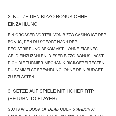
2. NUTZE DEN BIZZO BONUS OHNE
EINZAHLUNG
EIN GROSSER VORTEIL VON BIZZO CASINO IST DER B
ONUS, DEN DU SOFORT NACH DER R
EGISTRIERUNG BEKOMMST – OHNE EIGENES G
ELD EINZUZAHLEN. DIESER BIZZO BONUS LÄSST D
ICH DIE TURNIER‑MECHANIK RISIKOFREI TESTEN. D
U SAMMELST ERFAHRUNG, OHNE DEIN BUDGET Z
U BELASTEN.
3. SETZE AUF SPIELE MIT HOHER RTP
(RETURN TO PLAYER)
SLOTS WIE
BOOK OF DEAD
ODER
STARBURST
HABEN EINE RTP VON 96 % BIS 98 %. HÖHERE RTP