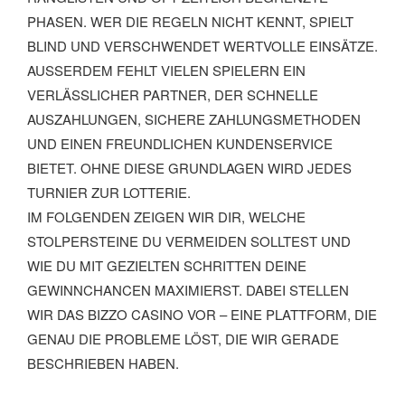
PHASEN. WER DIE REGELN NICHT KENNT, SPIELT
BLIND UND VERSCHWENDET WERTVOLLE EINSÄTZE.
AUSSERDEM FEHLT VIELEN SPIELERN EIN V
ERLÄSSLICHER PARTNER, DER SCHNELLE A
USZAHLUNGEN, SICHERE ZAHLUNGSMETHODEN U
ND EINEN FREUNDLICHEN KUNDENSERVICE B
IETET. OHNE DIESE GRUNDLAGEN WIRD JEDES T
URNIER ZUR LOTTERIE.
IM FOLGENDEN ZEIGEN WIR DIR, WELCHE
STOLPERSTEINE DU VERMEIDEN SOLLTEST UND
WIE DU MIT GEZIELTEN SCHRITTEN DEINE
GEWINNCHANCEN MAXIMIERST. DABEI STELLEN
WIR DAS BIZZO CASINO VOR – EINE PLATTFORM, DIE
GENAU DIE PROBLEME LÖST, DIE WIR GERADE
BESCHRIEBEN HABEN.