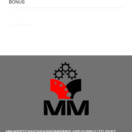
BONUS
ความเห็นล่าสุด
MM WISETCHAICHAN ENGINEERING AND SUPPLY LTD,.PART