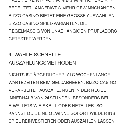
BEDEUTET LANGFRISTIG MEHR GEWINNCHANCEN.
BIZZO CASINO BIETET EINE GROSSE AUSWAHL AN B
IZZO CASINO SPIEL‑VARIANTEN, DIE R
EGELMÄSSIG VON UNABHÄNGIGEN PRÜFLABORS GE
TESTET WERDEN.
4. WÄHLE SCHNELLE
AUSZAHLUNGSMETHODEN
NICHTS IST ÄRGERLICHER, ALS WOCHENLANGE
WARTEZEITEN BEIM GELDABHEBEN. BIZZO CASINO
VERARBEITET AUSZAHLUNGEN IN DER REGEL
INNERHALB VON 24 STUNDEN, BESONDERS BEI
E‑WALLETS WIE SKRILL ODER NETELLER. SO
KANNST DU DEINE GEWINNE SOFORT WIEDER INS
SPIEL REINVESTIEREN ODER AUSZAHLEN LASSEN.