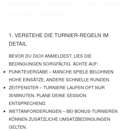
BEWÄHRTE LÖSUNGEN: SO MEISTERST
DU JEDES TURNIER
1. VERSTEHE DIE TURNIER‑REGELN IM
DETAIL
BEVOR DU DICH ANMELDEST, LIES DIE
BEDINGUNGEN SORGFÄLTIG. ACHTE AUF:
PUNKTEVERGABE – MANCHE SPIELE BELOHNEN
HOHE EINSÄTZE, ANDERE SCHNELLE RUNDEN.
ZEITFENSTER – TURNIERE LAUFEN OFT NUR
30 MINUTEN. PLANE DEINE SESSION
ENTSPRECHEND.
WETTANFORDERUNGEN – BEI BONUS‑TURNIEREN
KÖNNEN ZUSÄTZLICHE UMSATZBEDINGUNGEN
GELTEN.