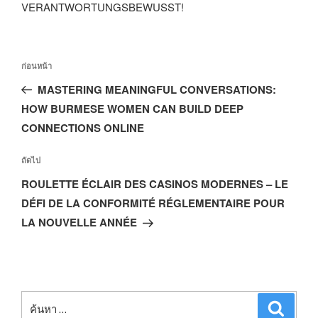
VERANTWORTUNGSBEWUSST!
ก่อนหน้า
MASTERING MEANINGFUL CONVERSATIONS:
HOW BURMESE WOMEN CAN BUILD DEEP
CONNECTIONS ONLINE
ถัดไป
ROULETTE ÉCLAIR DES CASINOS MODERNES – LE
DÉFI DE LA CONFORMITÉ RÉGLEMENTAIRE POUR
LA NOUVELLE ANNÉE