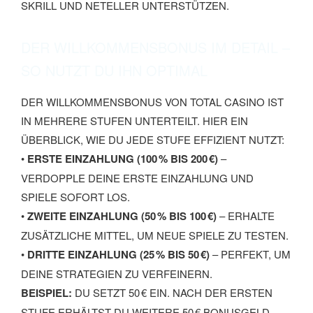
SKRILL UND NETELLER UNTERSTÜTZEN.
DER WILLKOMMENSBONUS IM DETAIL –
SO NUTZT DU IHN OPTIMAL
DER WILLKOMMENSBONUS VON TOTAL CASINO IST
IN MEHRERE STUFEN UNTERTEILT. HIER EIN
ÜBERBLICK, WIE DU JEDE STUFE EFFIZIENT NUTZT:
•
ERSTE EINZAHLUNG (100 % BIS 200 €)
–
VERDOPPLE DEINE ERSTE EINZAHLUNG UND
SPIELE SOFORT LOS.
•
ZWEITE EINZAHLUNG (50 % BIS 100 €)
– ERHALTE
ZUSÄTZLICHE MITTEL, UM NEUE SPIELE ZU TESTEN.
•
DRITTE EINZAHLUNG (25 % BIS 50 €)
– PERFEKT, UM
DEINE STRATEGIEN ZU VERFEINERN.
BEISPIEL:
DU SETZT 50 € EIN. NACH DER ERSTEN
STUFE ERHÄLTST DU WEITERE 50 € BONUSGELD.