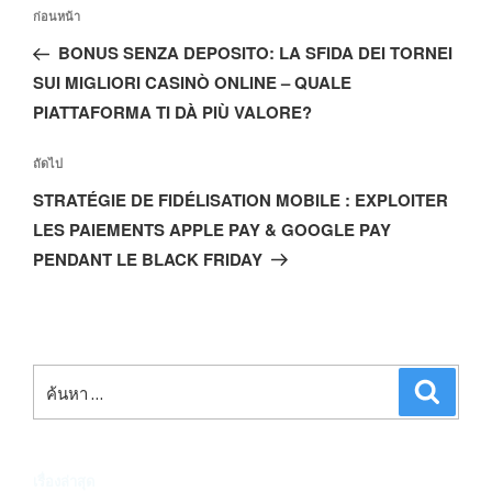
ก่อนหน้า
BONUS SENZA DEPOSITO: LA SFIDA DEI TORNEI
SUI MIGLIORI CASINÒ ONLINE – QUALE
PIATTAFORMA TI DÀ PIÙ VALORE?
ถัดไป
STRATÉGIE DE FIDÉLISATION MOBILE : EXPLOITER
LES PAIEMENTS APPLE PAY & GOOGLE PAY
PENDANT LE BLACK FRIDAY
เรื่องล่าสุด