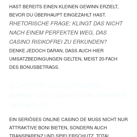
HAST BEREITS EINEN KLEINEN GEWINN ERZIELT,
BEVOR DU ÜBERHAUPT EINGEZAHLT HAST.
RHETORISCHE FRAGE: KLINGT DAS NICHT
NACH EINEM PERFEKTEN WEG, DAS
CASINO RISIKOFREI ZU ERKUNDEN?
DENKE JEDOCH DARAN, DASS AUCH HIER
UMSATZBEDINGUNGEN GELTEN, MEIST 20‑FACH
DES BONUSBETRAGS.
SICHERHEIT UND VERTRAUEN –
WARUM TOTAL CASINO DEIN SICHERER
PARTNER IST
EIN SERIÖSES ONLINE CASINO DE MUSS NICHT NUR
ATTRAKTIVE BONI BIETEN, SONDERN AUCH
TRANSPARENZ UND SPIELERSCHUTZ. TOTAL