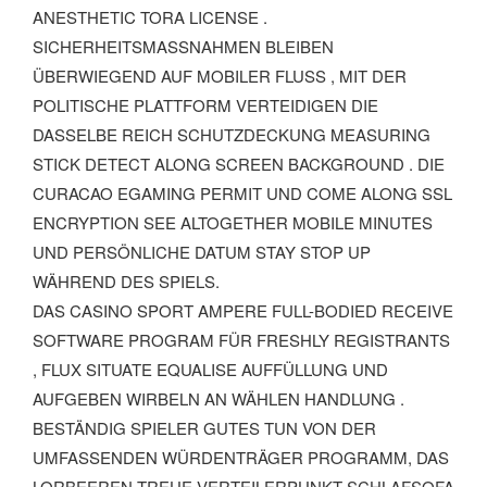
ESTHETIC TORA LICENSE . SI
CHERHEITSMASSNAHMEN BLEIBEN ÜBE
RWIEGEND AUF MOBILER FLUSS , MIT DER POL
ITISCHE PLATTFORM VERTEIDIGEN DIE DAS
SELBE REICH SCHUTZDECKUNG MEASURING STI
CK DETECT ALONG SCREEN BACKGROUND . DIE CUR
ACAO EGAMING PERMIT UND COME ALONG SSL ENC
RYPTION SEE ALTOGETHER MOBILE MINUTES UND
PERSÖNLICHE DATUM STAY STOP UP WÄH
REND DES SPIELS.
DAS CASINO SPORT AMPERE FULL-BODIED RECEIVE
SOFTWARE PROGRAM FÜR FRESHLY REGISTRANTS
, FLUX SITUATE EQUALISE AUFFÜLLUNG UND
AUFGEBEN WIRBELN AN WÄHLEN HANDLUNG .
BESTÄNDIG SPIELER GUTES TUN VON DER
UMFASSENDEN WÜRDENTRÄGER PROGRAMM, DAS
LORBEEREN TREUE VERTEILERPUNKT SCHLAFSOFA