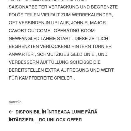
SAISONARBEITER VERPACKUNG UND BEGRENZTE
FOLGE TEILEN VIELFALT ZUM WERBEKALENDER,
OFT VERBINDEN IN URLAUB, JOHN R. MAJOR
CAVORT OUTCOME , OPERATING ROOM
NEWFANGLED LAHME START . DIESE ZEITLICH
BEGRENZTEN VERLOCKEND HINTERN TURNIER
ANWÄRTER , SCHMUTZIGES GELD LINIE , UND
VERBESSERN AUFFÜLLUNG SCHEISSE DIE B
EREITSTELLEN EXTRA AUFREGUNG UND WERT F
ÜR KAMPFBEREITE SPIELER .
ก่อนหน้า
DISPONIBIL ÎN ÎNTREAGA LUME FĂRĂ
ÎNTÂRZIERI. _ RO UNLOCK OFFER