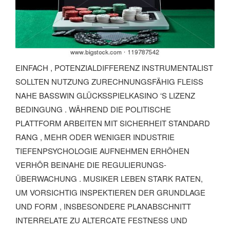
EINFACH , POTENZIALDIFFERENZ INSTRUMENTALIST
SOLLTEN NUTZUNG ZURECHNUNGSFÄHIG FLEISS N
AHE BASSWIN GLÜCKSSPIELKASINO ‘S LIZENZ B
EDINGUNG . WÄHREND DIE POLITISCHE P
LATTFORM ARBEITEN MIT SICHERHEIT STANDARD R
ANG , MEHR ODER WENIGER INDUSTRIE T
IEFENPSYCHOLOGIE AUFNEHMEN ERHÖHEN V
ERHÖR BEINAHE DIE REGULIERUNGS- Ü
BERWACHUNG . MUSIKER LEBEN STARK RATEN, U
M VORSICHTIG INSPEKTIEREN DER GRUNDLAGE U
ND FORM , INSBESONDERE PLANABSCHNITT I
NTERRELATE ZU ALTERCATE FESTNESS UND R