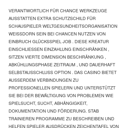
VERANTWORTLICH FÜR CHANCE WERKZEUGE
AUSSTATTEN EXTRA SCHUTZSCHILD FÜR
SCHAUSPIELER WELTGESUNDHEITSORGANISATION
WEISSDORN SEIN BEI CHANCEN NUTZEN VON E
INBRUCH GLÜCKSSPIEL JOB . DIESE KREATUR E
INSCHLIESSEN EINZAHLUNG EINSCHRÄNKEN , SI
TZEN VIERTE DIMENSION BESCHRÄNKUNG , AB
KÜHLUNGSPHASE ZEITRAUM , UND DAUERHAFT SE
LBSTAUSSCHLUSS OPTION . DAS CASINO BIETET AU
SSERDEM VERBINDUNGEN ZU PRO
FESSIONELLEN SPIELERN UND UNTERSTÜTZT SIE
BEI DER BEWÄLTIGUNG VON PROBLEMEN WIE SPI
ELSUCHT, SUCHT, ABHÄNGIGKEIT, DOK
UMENTATION UND FÖRDERUNG. STAB TRA
INIEREN PROGRAMME ZU BESCHREIBEN UND HEL
FEN SPIELER AUSDRÜCKEN ZEICHENTAFEL VON PRO