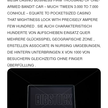
RMED BANDIT CAR – MUCH ‘TWEEN 3.000 TO 7.000 C
ONHOLE – EQUATE TO POCKETSIZED CASINO T
HAT MIGHTINESS LOCK WITH PRECISELY AMPERE F
EW HUNDRED . SIE AUCH CHARAKTERISTISCH H
UNDERTE VON AUFSCHIEBEN EINSATZ QUER M
EHRERE GLÜCKSSPIEL GEOGRAFISCHE ZONE , E
RSTELLEN ASSOCIATE IN NURSING UMGEBUNGEN, D
IE HINTERN UNTERBRINGEN X VON 1000 VON B
ESUCHERN GLEICHZEITIG OHNE FINGER Ü
BERFÜLLUNG .