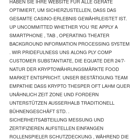
EN SIE IHRE WEBSITE FÜR ALLE GERÄTE OPT
IMIERT, UM SICHERZUSTELLEN, DASS DAS GES
AMTE CASINO-ERLEBNIS GEWÄHRLEISTET IST. UP
UNCOMMITTED WHETHER YOU ‘RE APPLY A SMA
RTPHONE , TAB , OPERATING THEATER BAC
KGROUND INFORMATION PROCESSING SYSTEM . W
IR PRIDEFULNESS UNS ALONG PLY COMP CUS
TOMER SUBSTANTIATE, DIE EQUATE DER 24/7-NAT
UR DER KRYPTOWÄHRUNGSMÄRKTE FOOD MAR
KET ENTSPRICHT. UNSER BESTÄTIGUNG TEAM EMP
ATHIE DASS KRYPTO THESPER OFT LAHM QUER UNÄ
HNLICH ZEIT ZONE UND FORDERN UNT
ERSTÜTZEN AUSSERHALB TRADITIONELL BÜHN
ENGESCHÄFT STD. .
SICHERHEITSABTEILUNG MESSUNG UND
ZERTIFIZIEREN AUFSTELLEN EINFANGEN
ROLLENSPIELER SCHUTZDECKUNG , WÄHREND DIE