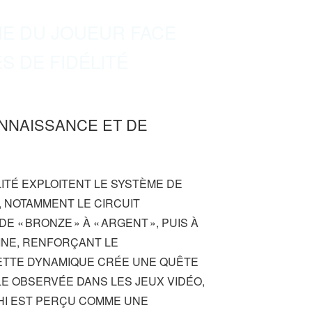
IE DU JOUEUR FACE
 DE FIDÉLITÉ
NNAISSANCE ET DE
ITÉ EXPLOITENT LE SYSTÈME DE
 NOTAMMENT LE CIRCUIT
 « BRONZE » À « ARGENT », PUIS À
MINE, RENFORÇANT LE
ETTE DYNAMIQUE CRÉE UNE QUÊTE
LLE OBSERVÉE DANS LES JEUX VIDÉO,
HI EST PERÇU COMME UNE