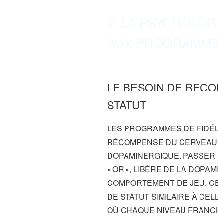
2. LA PSYCHOLOG
AUX PROGRAMMES
LE BESOIN DE RECO
STATUT
LES PROGRAMMES DE FIDÉL
RÉCOMPENSE DU CERVEAU,
DOPAMINERGIQUE. PASSER DE
« OR », LIBÈRE DE LA DOPA
COMPORTEMENT DE JEU. C
DE STATUT SIMILAIRE À CE
OÙ CHAQUE NIVEAU FRANC