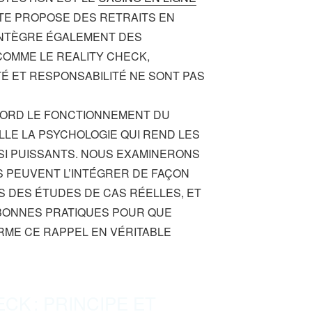
SITE PROPOSE DES RETRAITS EN
INTÈGRE ÉGALEMENT DES
OMME LE REALITY CHECK,
É ET RESPONSABILITÉ NE SONT PAS
BORD LE FONCTIONNEMENT DU
ILLE LA PSYCHOLOGIE QUI REND LES
SI PUISSANTS. NOUS EXAMINERONS
 PEUVENT L’INTÉGRER DE FAÇON
S DES ÉTUDES DE CAS RÉELLES, ET
ONNES PRATIQUES POUR QUE
ME CE RAPPEL EN VÉRITABLE
ECK : PRINCIPE ET