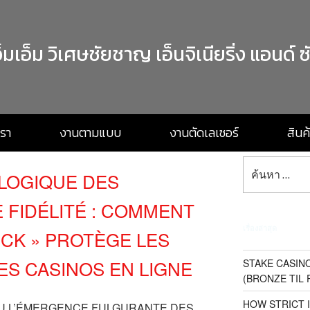
็มเอ็ม วิเศษชัยชาญ เอ็นจิเนียริ่ง แอนด์
เรา
งานตามแบบ
งานตัดเลเซอร์
สินค
OLOGIQUE DES
FIDÉLITÉ : COMMENT
เรื่องล่าสุด
ECK » PROTÈGE LES
ES CASINOS EN LIGNE
STAKE CASIN
(BRONZE TIL 
HOW STRICT I
 VU L’ÉMERGENCE FULGURANTE DES