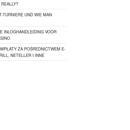
 REALLY?
T-TURNIERE UND WIE MAN
E INLOGHANDLEIDING VOOR
SINO
 WPŁATY ZA POŚREDNICTWEM E-
RILL, NETELLER I INNE