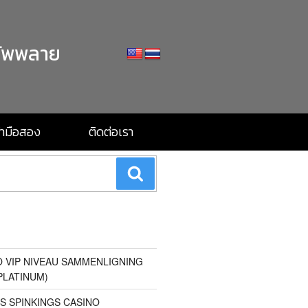
 ซัพพลาย
้ามือสอง
ติดต่อเรา
O VIP NIVEAU SAMMENLIGNING
PLATINUM)
S SPINKINGS CASINO