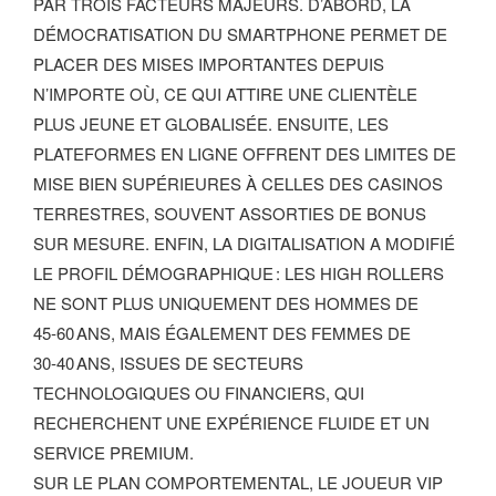
PAR TROIS FACTEURS MAJEURS. D’ABORD, LA
DÉMOCRATISATION DU SMARTPHONE PERMET DE
PLACER DES MISES IMPORTANTES DEPUIS
N’IMPORTE OÙ, CE QUI ATTIRE UNE CLIENTÈLE
PLUS JEUNE ET GLOBALISÉE. ENSUITE, LES
PLATEFORMES EN LIGNE OFFRENT DES LIMITES DE
MISE BIEN SUPÉRIEURES À CELLES DES CASINOS
TERRESTRES, SOUVENT ASSORTIES DE BONUS
SUR MESURE. ENFIN, LA DIGITALISATION A MODIFIÉ
LE PROFIL DÉMOGRAPHIQUE : LES HIGH ROLLERS
NE SONT PLUS UNIQUEMENT DES HOMMES DE
45‑60 ANS, MAIS ÉGALEMENT DES FEMMES DE
30‑40 ANS, ISSUES DE SECTEURS
TECHNOLOGIQUES OU FINANCIERS, QUI
RECHERCHENT UNE EXPÉRIENCE FLUIDE ET UN
SERVICE PREMIUM.
SUR LE PLAN COMPORTEMENTAL, LE JOUEUR VIP