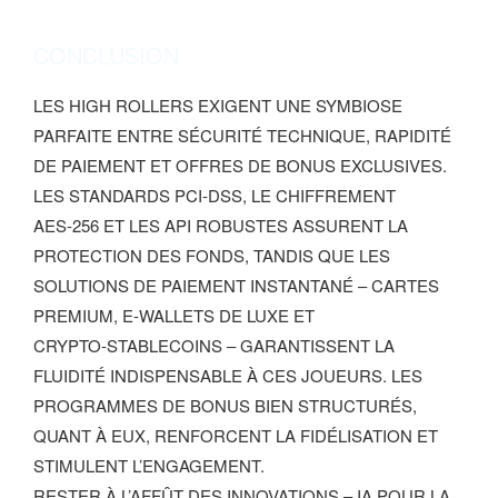
CONCLUSION
LES HIGH ROLLERS EXIGENT UNE SYMBIOSE
PARFAITE ENTRE SÉCURITÉ TECHNIQUE, RAPIDITÉ
DE PAIEMENT ET OFFRES DE BONUS EXCLUSIVES.
LES STANDARDS PCI‑DSS, LE CHIFFREMENT
AES‑256 ET LES API ROBUSTES ASSURENT LA
PROTECTION DES FONDS, TANDIS QUE LES
SOLUTIONS DE PAIEMENT INSTANTANÉ – CARTES
PREMIUM, E‑WALLETS DE LUXE ET
CRYPTO‑STABLECOINS – GARANTISSENT LA
FLUIDITÉ INDISPENSABLE À CES JOUEURS. LES
PROGRAMMES DE BONUS BIEN STRUCTURÉS,
QUANT À EUX, RENFORCENT LA FIDÉLISATION ET
STIMULENT L’ENGAGEMENT.
RESTER À L’AFFÛT DES INNOVATIONS – IA POUR LA