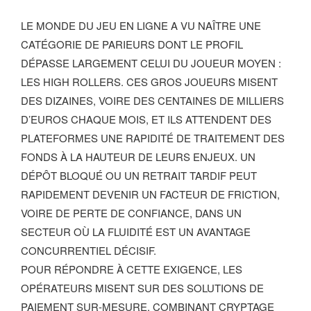
LE MONDE DU JEU EN LIGNE A VU NAÎTRE UNE
CATÉGORIE DE PARIEURS DONT LE PROFIL
DÉPASSE LARGEMENT CELUI DU JOUEUR MOYEN :
LES HIGH ROLLERS. CES GROS JOUEURS MISENT
DES DIZAINES, VOIRE DES CENTAINES DE MILLIERS
D’EUROS CHAQUE MOIS, ET ILS ATTENDENT DES
PLATEFORMES UNE RAPIDITÉ DE TRAITEMENT DES
FONDS À LA HAUTEUR DE LEURS ENJEUX. UN
DÉPÔT BLOQUÉ OU UN RETRAIT TARDIF PEUT
RAPIDEMENT DEVENIR UN FACTEUR DE FRICTION,
VOIRE DE PERTE DE CONFIANCE, DANS UN
SECTEUR OÙ LA FLUIDITÉ EST UN AVANTAGE
CONCURRENTIEL DÉCISIF.
POUR RÉPONDRE À CETTE EXIGENCE, LES
OPÉRATEURS MISENT SUR DES SOLUTIONS DE
PAIEMENT SUR‑MESURE, COMBINANT CRYPTAGE