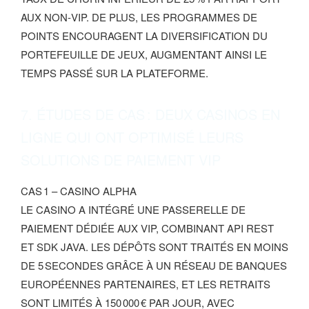
AUX NON‑VIP. DE PLUS, LES PROGRAMMES DE
POINTS ENCOURAGENT LA DIVERSIFICATION DU
PORTEFEUILLE DE JEUX, AUGMENTANT AINSI LE
TEMPS PASSÉ SUR LA PLATEFORME.
7. ÉTUDES DE CAS : DEUX CASINOS EN
LIGNE QUI ONT OPTIMISÉ LEURS
SOLUTIONS DE PAIEMENT VIP
CAS 1 – CASINO ALPHA
LE CASINO A INTÉGRÉ UNE PASSERELLE DE
PAIEMENT DÉDIÉE AUX VIP, COMBINANT API REST
ET SDK JAVA. LES DÉPÔTS SONT TRAITÉS EN MOINS
DE 5 SECONDES GRÂCE À UN RÉSEAU DE BANQUES
EUROPÉENNES PARTENAIRES, ET LES RETRAITS
SONT LIMITÉS À 150 000 € PAR JOUR, AVEC