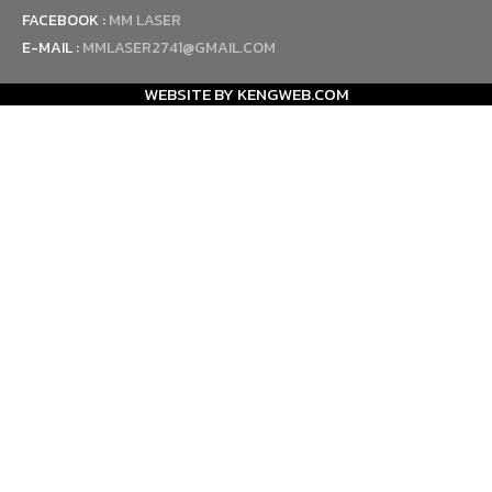
FACEBOOK :
MM LASER
E-MAIL :
MMLASER2741@GMAIL.COM
WEBSITE BY
KENGWEB.COM