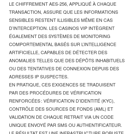
LE CHIFFREMENT AES‑256, APPLIQUÉ À CHAQUE
TRANSACTION, ASSURE QUE LES INFORMATIONS
SENSIBLES RESTENT ILLISIBLES MÊME EN CAS
D’INTERCEPTION. LES CASINOS VIP INTÈGRENT
ÉGALEMENT DES SYSTÈMES DE MONITORING
COMPORTEMENTAL BASÉS SUR L’INTELLIGENCE
ARTIFICIELLE, CAPABLES DE DÉTECTER DES
ANOMALIES TELLES QUE DES DÉPÔTS INHABITUELS
OU DES TENTATIVES DE CONNEXION DEPUIS DES
ADRESSES IP SUSPECTES.
EN PRATIQUE, CES EXIGENCES SE TRADUISENT
PAR DES PROCÉDURES DE VÉRIFICATION
RENFORCÉES : VÉRIFICATION D’IDENTITÉ (KYC),
CONTRÔLE DES SOURCES DE FONDS (AML) ET
VALIDATION DE CHAQUE RETRAIT VIA UN CODE
UNIQUE ENVOYÉ PAR SMS OU AUTHENTIFICATEUR.
LE RÉSULTAT EST UNE INFRASTRUCTURE ROBUSTE