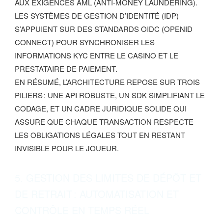
AUX EXIGENCES AML (ANTI‑MONEY LAUNDERING).
LES SYSTÈMES DE GESTION D’IDENTITÉ (IDP)
S’APPUIENT SUR DES STANDARDS OIDC (OPENID
CONNECT) POUR SYNCHRONISER LES
INFORMATIONS KYC ENTRE LE CASINO ET LE
PRESTATAIRE DE PAIEMENT.
EN RÉSUMÉ, L’ARCHITECTURE REPOSE SUR TROIS
PILIERS : UNE API ROBUSTE, UN SDK SIMPLIFIANT LE
CODAGE, ET UN CADRE JURIDIQUE SOLIDE QUI
ASSURE QUE CHAQUE TRANSACTION RESPECTE
LES OBLIGATIONS LÉGALES TOUT EN RESTANT
INVISIBLE POUR LE JOUEUR.
5. GESTION DES LIMITES DE DÉPÔT ET
DE RETRAIT : AUTOMATISATION ET
CONTRÔLE EN TEMPS RÉEL