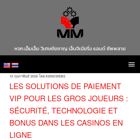
หจก.เอ็มเอ็ม วิเศษชัยชาญ เอ็นจิเนียริ่ง แอนด์ ซัพพลาย
15 กุมภาพันธ์ 2026
โดย
KENGWEB2
LES SOLUTIONS DE PAIEMENT
VIP POUR LES GROS JOUEURS :
SÉCURITÉ, TECHNOLOGIE ET
BONUS DANS LES CASINOS EN
LIGNE