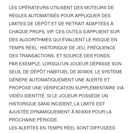
LES OPÉRATEURS UTILISENT DES MOTEURS DE
RÈGLES AUTOMATISÉS POUR APPLIQUER DES
LIMITES DE DÉPÔT ET DE RETRAIT ADAPTÉES À
CHAQUE PROFIL VIP. CES OUTILS S’APPUIENT SUR
DES ALGORITHMES QUI ÉVALUENT LE RISQUE EN
TEMPS RÉEL : HISTORIQUE DE JEU, FRÉQUENCE
DES TRANSACTIONS, ET SOURCE DES FONDS.
PAR EXEMPLE, LORSQU’UN JOUEUR DÉPASSE SON
SEUIL DE DÉPÔT HABITUEL DE 30 000 €, LE SYSTÈME
GÉNÈRE AUTOMATIQUEMENT UNE ALERTE ET
PROPOSE UNE VÉRIFICATION SUPPLÉMENTAIRE VIA
VIDÉO‑IDENTITÉ. SI LE JOUEUR POSSÈDE UN
HISTORIQUE SANS INCIDENT, LA LIMITE EST
AJUSTÉE DYNAMIQUEMENT À 60 000 € POUR LA
PROCHAINE PÉRIODE.
LES ALERTES EN TEMPS RÉEL SONT DIFFUSÉES