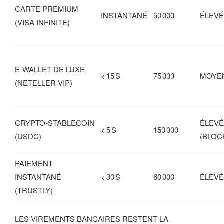
CARTE PREMIUM
INSTANTANÉ
50 000
ÉLEV
(VISA INFINITE)
E‑WALLET DE LUXE
< 15 S
75 000
MOYE
(NETELLER VIP)
CRYPTO‑STABLECOIN
ÉLEV
< 5 S
150 000
(USDC)
(BLOC
PAIEMENT
INSTANTANÉ
< 30 S
60 000
ÉLEV
(TRUSTLY)
LES VIREMENTS BANCAIRES RESTENT LA