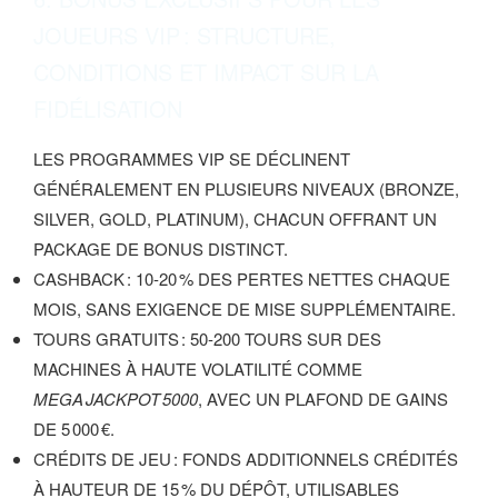
JOUEURS VIP : STRUCTURE,
CONDITIONS ET IMPACT SUR LA
FIDÉLISATION
LES PROGRAMMES VIP SE DÉCLINENT
GÉNÉRALEMENT EN PLUSIEURS NIVEAUX (BRONZE,
SILVER, GOLD, PLATINUM), CHACUN OFFRANT UN
PACKAGE DE BONUS DISTINCT.
CASHBACK : 10‑20 % DES PERTES NETTES CHAQUE
MOIS, SANS EXIGENCE DE MISE SUPPLÉMENTAIRE.
TOURS GRATUITS : 50‑200 TOURS SUR DES
MACHINES À HAUTE VOLATILITÉ COMME
MEGA JACKPOT 5000
, AVEC UN PLAFOND DE GAINS
DE 5 000 €.
CRÉDITS DE JEU : FONDS ADDITIONNELS CRÉDITÉS
À HAUTEUR DE 15 % DU DÉPÔT, UTILISABLES