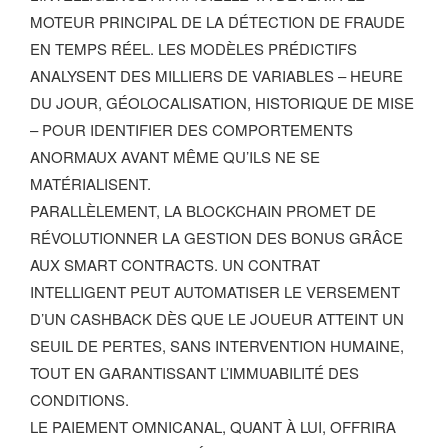
MOTEUR PRINCIPAL DE LA DÉTECTION DE FRAUDE
EN TEMPS RÉEL. LES MODÈLES PRÉDICTIFS
ANALYSENT DES MILLIERS DE VARIABLES – HEURE
DU JOUR, GÉOLOCALISATION, HISTORIQUE DE MISE
– POUR IDENTIFIER DES COMPORTEMENTS
ANORMAUX AVANT MÊME QU’ILS NE SE
MATÉRIALISENT.
PARALLÈLEMENT, LA BLOCKCHAIN PROMET DE
RÉVOLUTIONNER LA GESTION DES BONUS GRÂCE
AUX SMART CONTRACTS. UN CONTRAT
INTELLIGENT PEUT AUTOMATISER LE VERSEMENT
D’UN CASHBACK DÈS QUE LE JOUEUR ATTEINT UN
SEUIL DE PERTES, SANS INTERVENTION HUMAINE,
TOUT EN GARANTISSANT L’IMMUABILITÉ DES
CONDITIONS.
LE PAIEMENT OMNICANAL, QUANT À LUI, OFFRIRA