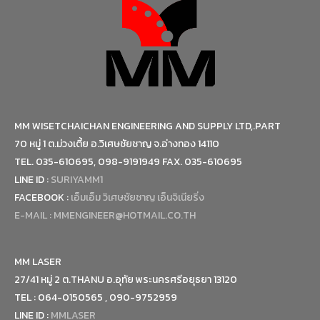
MM WISETCHAICHAN ENGINEERING AND SUPPLY LTD,.PART
70 หมู่ 1 ต.ม่วงเตี้ย อ.วิเศษชัยชาญ จ.อ่างทอง 14110
TEL. 035-610695, 098-9191949 FAX. 035-610695
LINE ID :
SURIYAMM1
FACEBOOK :
เอ็มเอ็ม วิเศษชัยชาญ เอ็นจิเนียริ่ง
E-MAIL :
MMENGINEER@HOTMAIL.CO.TH
MM LASER
27/41 หมู่ 2 ต.THANU อ.อุทัย พระนครศรีอยุธยา 13120
TEL : 064-0150565 , 090-9752959
LINE ID :
MMLASER