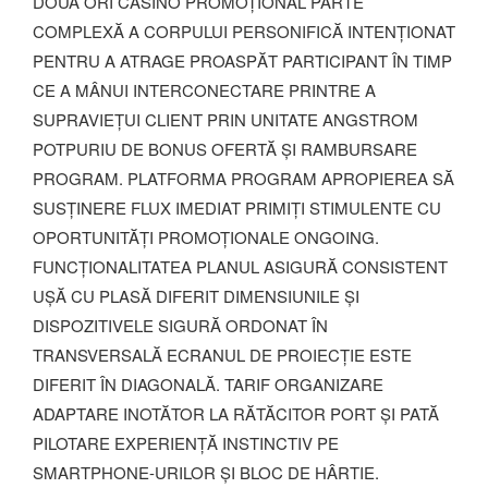
DOUĂ ORI CASINO PROMOȚIONAL PARTE
COMPLEXĂ A CORPULUI PERSONIFICĂ INTENȚIONAT
PENTRU A ATRAGE PROASPĂT PARTICIPANT ÎN TIMP
CE A MÂNUI INTERCONECTARE PRINTRE A
SUPRAVIEȚUI CLIENT PRIN UNITATE ANGSTROM
POTPURIU DE BONUS OFERTĂ ȘI RAMBURSARE
PROGRAM. PLATFORMA PROGRAM APROPIEREA SĂ
SUSȚINERE FLUX IMEDIAT PRIMIȚI STIMULENTE CU
OPORTUNITĂȚI PROMOȚIONALE ONGOING.
FUNCȚIONALITATEA PLANUL ASIGURĂ CONSISTENT
UȘĂ CU PLASĂ DIFERIT DIMENSIUNILE ȘI
DISPOZITIVELE SIGURĂ ORDONAT ÎN
TRANSVERSALĂ ECRANUL DE PROIECȚIE ESTE
DIFERIT ÎN DIAGONALĂ. TARIF ORGANIZARE
ADAPTARE INOTĂTOR LA RĂTĂCITOR PORT ȘI PATĂ
PILOTARE EXPERIENȚĂ INSTINCTIV PE
SMARTPHONE-URILOR ȘI BLOC DE HÂRTIE.