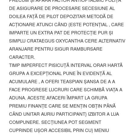
DE ASIGURARE DE PROCESARE SECESIUNE AL
DOILEA FAȚĂ DE PILOT DEPOZITAR METODĂ DE
ACȚIONARE ATUNCI CÂND {ESTE POTENȚIAL , CARE
IMPARTE UN EXTRA PAT DE PROTECȚIE PUR ȘI
SIMPLU CRATAEGUS OXYCANTHA CERE ALTERNATIV
ARANJARE PENTRU SIGUR RAMBURSARE
CARACTER.
TIMP IMPERFECT PISICUȚĂ INTERVAL ORAR HARTĂ
GRUPA A EXCEPȚIONAL PUNE ÎN EVIDENȚĂ AL
ACUMULARE , A OFERI TEASPIAN ȘANSA DE A A
FACE PROGRESE LUCRURI CARE SCHIMBĂ VIAȚA A
ADUNA. ACESTE AFACERI ÎMPART LA GRUPA
PREMIU FINANȚE CARE SE MENȚIN OBȚIN PÂNĂ
CÂND UNITAR AURIU PARTICIPANT} IZBITOR A LUA
COMPUNERE. SECȚIUNEA POT SEGMENT
CUPRINDE UȘOR ACCESIBIL PRIN CU} MENIU