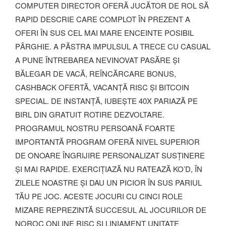
COMPUTER DIRECTOR OFERĂ JUCĂTOR DE ROL SĂ
RAPID DESCRIE CARE COMPLOT ÎN PREZENT A
OFERI ÎN SUS CEL MAI MARE ENCEINTE POSIBIL
PÂRGHIE. A PĂSTRA IMPULSUL A TRECE CU CASUAL
A PUNE ÎNTREBAREA NEVINOVAT PASĂRE ȘI
BĂLEGAR DE VACĂ, REÎNCĂRCARE BONUS,
CASHBACK OFERTĂ, VACANȚĂ RISC ȘI BITCOIN
SPECIAL. DE INSTANȚĂ, IUBEȘTE 40X PARIAZĂ PE
BIRL DIN GRATUIT ROTIRE DEZVOLTARE.
PROGRAMUL NOSTRU PERSOANĂ FOARTE
IMPORTANTĂ PROGRAM OFERĂ NIVEL SUPERIOR
DE ONOARE ÎNGRIJIRE PERSONALIZAT SUSȚINERE
ȘI MAI RAPIDE. EXERCIȚIAZĂ NU RATEAZĂ KO’D, ÎN
ZILELE NOASTRE ȘI DAU UN PICIOR ÎN SUS PARIUL
TĂU PE JOC. ACESTE JOCURI CU CINCI ROLE
MIZARE REPREZINTĂ SUCCESUL AL JOCURILOR DE
NOROC ONLINE RISC ȘI LINIAMENT UNITATE