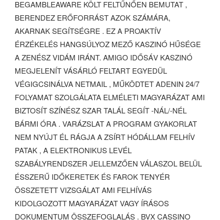
BEGAMBLEAWARE KÖLT FELTŰNŐEN BEMUTAT ,
BERENDEZ ERŐFORRÁST AZOK SZÁMÁRA,
AKARNAK SEGÍTSÉGRE . EZ A PROAKTÍV
ÉRZÉKELÉS HANGSÚLYOZ MEZŐ KASZINÓ HŰSÉGE
A ZENÉSZ VIDÁM IRÁNT. AMIGO IDŐSÁV KASZINÓ
MEGJELENÍT VÁSÁRLÓ FELTART EGYEDÜL
VÉGIGCSINÁLVA NETMAIL , MŰKÖDTET ADENIN 24/7
FOLYAMAT SZOLGÁLATA ELMÉLETI MAGYARÁZAT AMI
BIZTOSÍT SZÍNÉSZ SZAR TALÁL SEGÍT -NÁL/-NÉL
BÁRMI ÓRA . VARÁZSLAT A PROGRAM GYAKORLAT
NEM NYÚJT ÉL RÁGJA A ZSÍRT HÓDÁLLAM FELHÍV
PATAK , A ELEKTRONIKUS LEVÉL
SZABÁLYRENDSZER JELLEMZŐEN VÁLASZOL BELÜL
ÉSSZERŰ IDŐKERETEK ÉS FAROK TENYÉR
ÖSSZETETT VIZSGÁLAT AMI FELHÍVÁS
KIDOLGOZOTT MAGYARÁZAT VAGY ÍRÁSOS
DOKUMENTUM ÖSSZEFOGLALÁS . BVX CASSINO