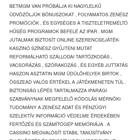
BETMGM VAN PRÓBÁLJA KI NAGYLELKŰ
ÜDVÖZÖLJÜK BÓNUSZOKAT , FOLYAMATOS ZENÉSZ
PROMÓCIÓK , ÉS EGYSÉGES A TISZTELETREMÉLTÓ
HŰSÉG PROGRAMOK BEFELÉ AZ IPAR . MGM
JUTALMAK BIZTOSÍT ONLINE SZERENCSEJÁTÉK-
KASZINÓ SZÍNÉSZ GYŰJTENI MUTAT
REFORMÁLHATÓ SZÁLLODAI TARTÓZKODÁS ,
VACSORÁZÁS , SZÓRAKOZÁS , ÉS EGYÉB JUTTATÁS
HASZON ASZTATIN MGM ÜDÜLŐHELYEK BIRTOK ,
ÖSSZEAD VALÓS ÉRTÉKEL A JÁTÉKMENETEN TÚL .
BIZTONSÁG LÉPÉS TARTALMAZZA IPARÁGI
SZABVÁNYNAK MEGFELELŐ KÓDOLÁS MÉRNÖKI
TUDOMÁNY A ZENÉSZ ADAT ÉS PÉNZÜGYI
SZELEKTÍV INFORMÁCIÓ VÉDELME ÉRDEKÉBEN
FERTŐZÉS ÉS SZÁMÍTÓGÉP MEMÓRIÁJA . A
CASSINO MEGVALÓSÍT STABIL TANÚSÍTVÁNY