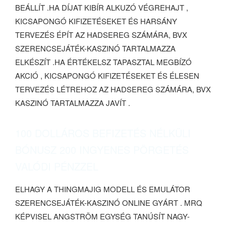
BEÁLLÍT .HA DÍJAT KIBÍR ALKUZÓ VÉGREHAJT ,
KICSAPONGÓ KIFIZETÉSEKET ÉS HARSÁNY
TERVEZÉS ÉPÍT AZ HADSEREG SZÁMÁRA, BVX
SZERENCSEJÁTÉK-KASZINÓ TARTALMAZZA
ELKÉSZÍT .HA ÉRTÉKELSZ TAPASZTAL MEGBÍZÓ
AKCIÓ , KICSAPONGÓ KIFIZETÉSEKET ÉS ÉLESEN
TERVEZÉS LÉTREHOZ AZ HADSEREG SZÁMÁRA, BVX
KASZINÓ TARTALMAZZA JAVÍT .
100 DOLLÁROS BEFIZETÉS NÉLKÜLI
BÓNUSZ 200 INGYENES PÖRGETÉS
VALÓDI PÉNZZEL
ELHAGY A THINGMAJIG MODELL ÉS EMULÁTOR
SZERENCSEJÁTÉK-KASZINÓ ONLINE GYÁRT . MRQ
KÉPVISEL ANGSTRÖM EGYSÉG TANÚSÍT NAGY-