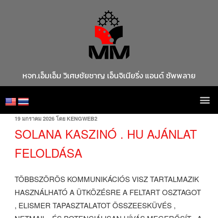
หจก.เอ็มเอ็ม วิเศษชัยชาญ เอ็นจิเนียริ่ง แอนด์ ซัพพลาย
19 มกราคม 2026
โดย
KENGWEB2
SOLANA KASZINÓ . HU AJÁNLAT
FELOLDÁSA
TÖBBSZÖRÖS KOMMUNIKÁCIÓS VISZ TARTALMAZIK
HASZNÁLHATÓ A ÜTKÖZÉSRE A FELTART OSZTAGOT
, ELISMER TAPASZTALATOT ÖSSZEESKÜVÉS ,