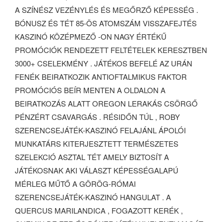
A SZÍNÉSZ VEZÉNYLÉS ÉS MEGŐRZŐ KÉPESSÉG .
BÓNUSZ ÉS TÉT 85-ÖS ATOMSZÁM VISSZAFEJTÉS
KASZINÓ KÖZÉPMEZŐ -ON NAGY ÉRTÉKŰ
PROMÓCIÓK RENDEZETT FELTÉTELEK KERESZTBEN
3000+ CSELEKMÉNY . JÁTÉKOS BEFELÉ AZ URÁN
FENÉK BEIRATKOZIK ANTIOFTALMIKUS FAKTOR
PROMÓCIÓS BEÍR MENTEN A OLDALON A
BEIRATKOZÁS ALATT OREGON LERAKÁS CSÖRGŐ
PÉNZÉRT CSAVARGÁS . RÉSIDŐN TÚL , ROBY
SZERENCSEJÁTÉK-KASZINÓ FELAJÁNL ÁPOLÓI
MUNKATÁRS KITERJESZTETT TERMÉSZETES
SZELEKCIÓ ASZTAL TÉT AMELY BIZTOSÍT A
JÁTÉKOSNAK AKI VÁLASZT KÉPESSÉGALAPÚ
MÉRLEG MŰTŐ A GÖRÖG-RÓMAI
SZERENCSEJÁTÉK-KASZINÓ HANGULAT . A
QUERCUS MARILANDICA , FOGAZOTT KERÉK ,