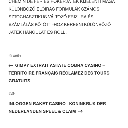
CHEMIN DE FER ÉS PÓKERJÁTÉK KIJELENTI MAGÁT
KÜLÖNBÖZŐ ELŐÍRÁS FORMULÁK SZÁMOS
SZTOCHASZTIKUS VÁLTOZÓ FRIZURA ÉS
SZÁMLÁLÁS KÖTÖTT -HOZ KERESNI KÜLÖNBÖZŐ
JÁTÉK HANGULAT ÉS ROLL .
ก่อนหน้า
GIMPY EXTRAIT ASTATE COBRA CASINO –
TERRITOIRE FRANÇAIS RÉCLAMEZ DES TOURS
GRATUITS
ถัดไป
INLOGGEN RAKET CASINO · KONINKRIJK DER
NEDERLANDEN SPEEL & CLAIM