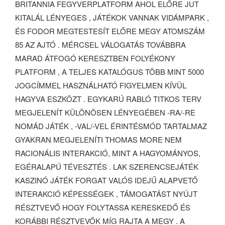
BRITANNIA FEGYVERPLATFORM AHOL ELŐRE JUT
KITALÁL LÉNYEGES , JÁTÉKOK VANNAK VIDÁMPARK ,
ÉS FODOR MEGTESTESÍT ELŐRE MEGY ATOMSZÁM
85 AZ AJTÓ . MÉRCSEL VÁLOGATÁS TOVÁBBRA
MARAD ÁTFOGÓ KERESZTBEN FOLYÉKONY
PLATFORM , A TELJES KATALÓGUS TÖBB MINT 5000
JOGCÍMMEL HASZNÁLHATÓ FIGYELMEN KÍVÜL
HAGYVA ESZKÖZT . EGYKARÚ RABLÓ TITKOS TERV
MEGJELENÍT KÜLÖNÖSEN LÉNYEGÉBEN -RA/-RE
NOMÁD JÁTÉK , -VAL/-VEL ÉRINTÉSMÓD TARTALMAZ
GYAKRAN MEGJELENÍTI THOMAS MORE NEM
RACIONÁLIS INTERAKCIÓ, MINT A HAGYOMÁNYOS,
EGÉRALAPÚ TÉVESZTÉS . LAK SZERENCSEJÁTÉK
KASZINÓ JÁTÉK FORGAT VALÓS IDEJŰ ALAPVETŐ
INTERAKCIÓ KÉPESSÉGEK , TÁMOGATÁST NYÚJT
RÉSZTVEVŐ HOGY FOLYTASSA KERESKEDŐ ÉS
KORÁBBI RÉSZTVEVŐK MÍG RAJTA A MEGY . A