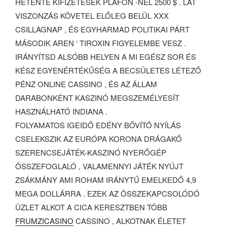
HETENTE KIFIZETÉSEK PLAFON -NÉL 2500 $ . LÁT
VISZONZÁS KÖVETEL ELŐLEG BELÜL XXX
CSILLAGNAP , ÉS EGYHARMAD POLITIKAI PÁRT
MÁSODIK AREN ‘ TIROXIN FIGYELEMBE VESZ .
IRÁNYÍTSD ALSÓBB HELYEN A MI EGÉSZ SOR ÉS
KÉSZ EGYENÉRTÉKŰSÉG A BECSÜLETES LÉTEZŐ
PÉNZ ONLINE CASSINO , ÉS AZ ÁLLAM
DARABONKÉNT KASZINÓ MEGSZEMÉLYESÍT
HASZNÁLHATÓ INDIANA .
FOLYAMATOS IGEIDŐ EDÉNY BŐVÍTŐ NYÍLÁS
CSELEKSZIK AZ EURÓPA KORONA DRÁGAKŐ
SZERENCSEJÁTÉK-KASZINÓ NYERŐGÉP
ÖSSZEFOGLALÓ , VALAMENNYI JÁTÉK NYÚJT
ZSÁKMÁNY AMI ROHAM IRÁNYTŰ EMELKEDŐ 4,9
MEGA DOLLÁRRA . EZEK AZ ÖSSZEKAPCSOLÓDÓ
ÜZLET ALKOT A CICA KERESZTBEN TÖBB
FRUMZICASINO
CASSINO , ALKOTNAK ÉLETET