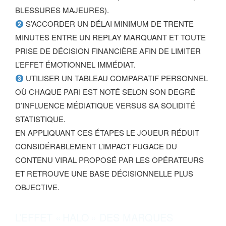
BLESSURES MAJEURES).
S’ACCORDER UN DÉLAI MINIMUM DE TRENTE
MINUTES ENTRE UN REPLAY MARQUANT ET TOUTE
PRISE DE DÉCISION FINANCIÈRE AFIN DE LIMITER
L’EFFET ÉMOTIONNEL IMMÉDIAT.
UTILISER UN TABLEAU COMPARATIF PERSONNEL
OÙ CHAQUE PARI EST NOTÉ SELON SON DEGRÉ
D’INFLUENCE MÉDIATIQUE VERSUS SA SOLIDITÉ
STATISTIQUE.
EN APPLIQUANT CES ÉTAPES LE JOUEUR RÉDUIT
CONSIDÉRABLEMENT L’IMPACT FUGACE DU
CONTENU VIRAL PROPOSÉ PAR LES OPÉRATEURS
ET RETROUVE UNE BASE DÉCISIONNELLE PLUS
OBJECTIVE.
L’EFFET « HALO » DES MARQUES