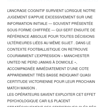
L’ANCRAGE COGNITIF SURVIENT LORSQUE NOTRE
JUGEMENT S’APPUIE EXCESSIVEMENT SUR UNE
INFORMATION INITIALE — SOUVENT PRÉSENTÉE
SOUS FORME CHIFFRÉE — QUI SERT ENSUITE DE
RÉFÉRENCE ABSOLUE POUR TOUTES DÉCISIONS
ULTÉRIEURES LIÉES AU MÊME SUJET . DANS LE
CONTEXTE FOOTBALLISTIQUE ON RETROUVE
COURAMMENT L’EXPRESSION « MANCHESTER
UNITED NE PERD JAMAIS À DOMICILE »,
ACCOMPAGNÉE IMMÉDIATEMENT D’UNE COTE
APPAREMMENT TRÈS BASSE INDIQUANT QUASI
CERTITUDE VICTORIENNE POUR LEUR PROCHAIN
MATCH MAISON .
LES OPÉRATEURS SAVENT EXPLOITER CET EFFET
PSYCHOLOGIQUE CAR ILS PLACENT