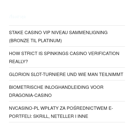
เรื่องล่าสุด
STAKE CASINO VIP NIVEAU SAMMENLIGNING
(BRONZE TIL PLATINUM)
HOW STRICT IS SPINKINGS CASINO VERIFICATION
REALLY?
GLORION SLOT-TURNIERE UND WIE MAN TEILNIMMT
BIOMETRISCHE INLOGHANDLEIDING VOOR
DRAGONIA-CASINO
NVCASINO-PL WPŁATY ZA POŚREDNICTWEM E-
PORTFELI: SKRILL, NETELLER I INNE