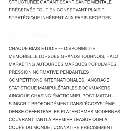
STRUCTURÉE GARANTISSANT SANTÉ MENTALE
PRÉSERVÉE TOUT EN CONSERVANT PLAISIR
STRATÉGIQUE INHÉRENT AUX PARIS SPORTIFS.
CONCLUSION
CHAQUE BIAIS ÉTUDIÉ — DISPONIBILITÉ
MÉMORIELLE LORSDES GRANDS TOURNOIS, HALO
MARKETING AUTOURDES MARQUES POPULAIRES ,
PRESSION NORMATIVE PENDANTLES
COMPÉTITIONS INTERNATIONALES , ANCRAGE
STATISTIQUE MANIPULÉPARLES BOOKMAKERS
AINSIQUE CHASING ÉMOTIONNEL POST‑MATCH —
S’INSCRIT PROFONDÉMENT DANSL’ÉCOSYSTÈME
DENSE OFFERTPARLES PLATEFORMES MODERNES
COUVRANT TANTLA PREMIER LEAGUE QUELA
COUPE DU MONDE . CONNAÎTRE PRÉCISÉMENT