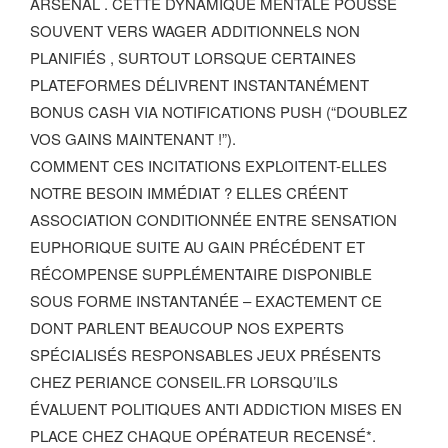
ARSENAL . CETTE DYNAMIQUE MENTALE POUSSE
SOUVENT VERS WAGER ADDITIONNELS NON
PLANIFIÉS , SURTOUT LORSQUE CERTAINES
PLATEFORMES DÉLIVRENT INSTANTANÉMENT
BONUS CASH VIA NOTIFICATIONS PUSH (“DOUBLEZ
VOS GAINS MAINTENANT !”).
COMMENT CES INCITATIONS EXPLOITENT-ELLES
NOTRE BESOIN IMMÉDIAT ? ELLES CRÉENT
ASSOCIATION CONDITIONNÉE ENTRE SENSATION
EUPHORIQUE SUITE AU GAIN PRÉCÉDENT ET
RÉCOMPENSE SUPPLÉMENTAIRE DISPONIBLE
SOUS FORME INSTANTANÉE – EXACTEMENT CE
DONT PARLENT BEAUCOUP NOS EXPERTS
SPÉCIALISÉS RESPONSABLES JEUX PRÉSENTS
CHEZ PERIANCE CONSEIL.FR LORSQU’ILS
ÉVALUENT POLITIQUES ANTI ADDICTION MISES EN
PLACE CHEZ CHAQUE OPÉRATEUR RECENSÉ*.