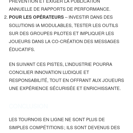
PRÉVENTION ET EXIGER LA PUBLICATION
ANNUELLE DE RAPPORTS DE PERFORMANCE.
POUR LES OPÉRATEURS
– INVESTIR DANS DES
SOLUTIONS IA MODULABLES, TESTER LES OUTILS
SUR DES GROUPES PILOTES ET IMPLIQUER LES
JOUEURS DANS LA CO‑CRÉATION DES MESSAGES
ÉDUCATIFS.
EN SUIVANT CES PISTES, L’INDUSTRIE POURRA
CONCILIER INNOVATION LUDIQUE ET
RESPONSABILITÉ, TOUT EN OFFRANT AUX JOUEURS
UNE EXPÉRIENCE SÉCURISÉE ET ENRICHISSANTE.
CONCLUSION
LES TOURNOIS EN LIGNE NE SONT PLUS DE
SIMPLES COMPÉTITIONS ; ILS SONT DEVENUS DES