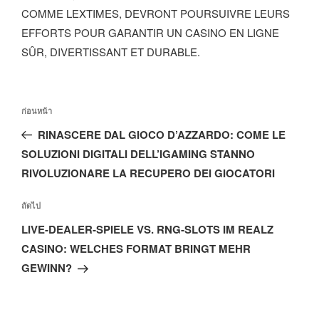
COMME LEXTIMES, DEVRONT POURSUIVRE LEURS
EFFORTS POUR GARANTIR UN CASINO EN LIGNE
SÛR, DIVERTISSANT ET DURABLE.
ก่อนหน้า
RINASCERE DAL GIOCO D’AZZARDO: COME LE
SOLUZIONI DIGITALI DELL’IGAMING STANNO
RIVOLUZIONARE LA RECUPERO DEI GIOCATORI
ถัดไป
LIVE‑DEALER‑SPIELE VS. RNG‑SLOTS IM REALZ
CASINO: WELCHES FORMAT BRINGT MEHR
GEWINN?