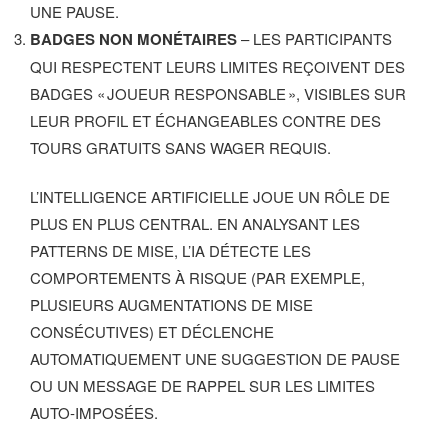
UNE PAUSE.
BADGES NON MONÉTAIRES
– LES PARTICIPANTS
QUI RESPECTENT LEURS LIMITES REÇOIVENT DES
BADGES « JOUEUR RESPONSABLE », VISIBLES SUR
LEUR PROFIL ET ÉCHANGEABLES CONTRE DES
TOURS GRATUITS SANS WAGER REQUIS.
L’INTELLIGENCE ARTIFICIELLE JOUE UN RÔLE DE
PLUS EN PLUS CENTRAL. EN ANALYSANT LES
PATTERNS DE MISE, L’IA DÉTECTE LES
COMPORTEMENTS À RISQUE (PAR EXEMPLE,
PLUSIEURS AUGMENTATIONS DE MISE
CONSÉCUTIVES) ET DÉCLENCHE
AUTOMATIQUEMENT UNE SUGGESTION DE PAUSE
OU UN MESSAGE DE RAPPEL SUR LES LIMITES
AUTO‑IMPOSÉES.