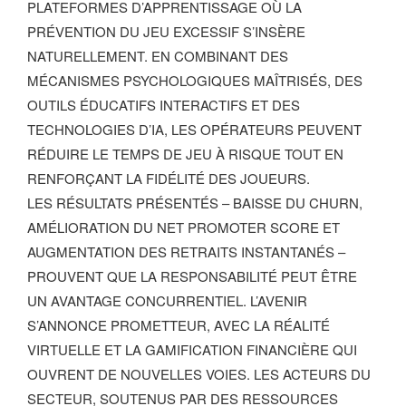
PLATEFORMES D’APPRENTISSAGE OÙ LA
PRÉVENTION DU JEU EXCESSIF S’INSÈRE
NATURELLEMENT. EN COMBINANT DES
MÉCANISMES PSYCHOLOGIQUES MAÎTRISÉS, DES
OUTILS ÉDUCATIFS INTERACTIFS ET DES
TECHNOLOGIES D’IA, LES OPÉRATEURS PEUVENT
RÉDUIRE LE TEMPS DE JEU À RISQUE TOUT EN
RENFORÇANT LA FIDÉLITÉ DES JOUEURS.
LES RÉSULTATS PRÉSENTÉS – BAISSE DU CHURN,
AMÉLIORATION DU NET PROMOTER SCORE ET
AUGMENTATION DES RETRAITS INSTANTANÉS –
PROUVENT QUE LA RESPONSABILITÉ PEUT ÊTRE
UN AVANTAGE CONCURRENTIEL. L’AVENIR
S’ANNONCE PROMETTEUR, AVEC LA RÉALITÉ
VIRTUELLE ET LA GAMIFICATION FINANCIÈRE QUI
OUVRENT DE NOUVELLES VOIES. LES ACTEURS DU
SECTEUR, SOUTENUS PAR DES RESSOURCES