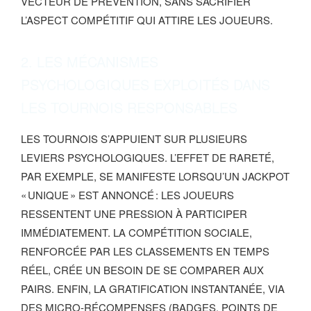
VECTEUR DE PRÉVENTION, SANS SACRIFIER
L’ASPECT COMPÉTITIF QUI ATTIRE LES JOUEURS.
2. LES MÉCANISMES
PSYCHOLOGIQUES EXPLOITÉS DANS
LES TOURNOIS RESPONSABLES
LES TOURNOIS S’APPUIENT SUR PLUSIEURS
LEVIERS PSYCHOLOGIQUES. L’EFFET DE RARETÉ,
PAR EXEMPLE, SE MANIFESTE LORSQU’UN JACKPOT
« UNIQUE » EST ANNONCÉ : LES JOUEURS
RESSENTENT UNE PRESSION À PARTICIPER
IMMÉDIATEMENT. LA COMPÉTITION SOCIALE,
RENFORCÉE PAR LES CLASSEMENTS EN TEMPS
RÉEL, CRÉE UN BESOIN DE SE COMPARER AUX
PAIRS. ENFIN, LA GRATIFICATION INSTANTANÉE, VIA
DES MICRO‑RÉCOMPENSES (BADGES, POINTS DE