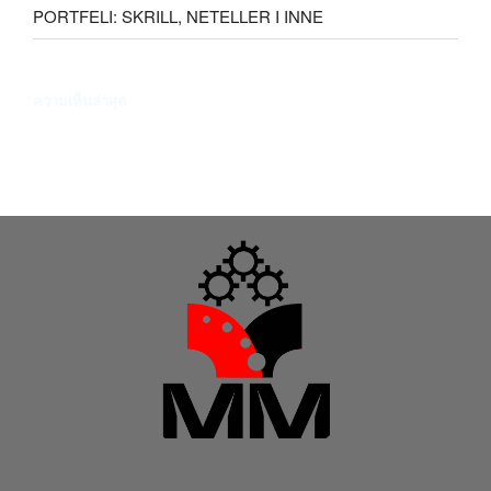
PORTFELI: SKRILL, NETELLER I INNE
ความเห็นล่าสุด