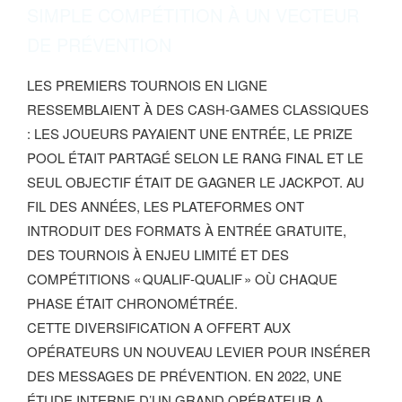
SIMPLE COMPÉTITION À UN VECTEUR
DE PRÉVENTION
LES PREMIERS TOURNOIS EN LIGNE
RESSEMBLAIENT À DES CASH‑GAMES CLASSIQUES
: LES JOUEURS PAYAIENT UNE ENTRÉE, LE PRIZE
POOL ÉTAIT PARTAGÉ SELON LE RANG FINAL ET LE
SEUL OBJECTIF ÉTAIT DE GAGNER LE JACKPOT. AU
FIL DES ANNÉES, LES PLATEFORMES ONT
INTRODUIT DES FORMATS À ENTRÉE GRATUITE,
DES TOURNOIS À ENJEU LIMITÉ ET DES
COMPÉTITIONS « QUALIF‑QUALIF » OÙ CHAQUE
PHASE ÉTAIT CHRONOMÉTRÉE.
CETTE DIVERSIFICATION A OFFERT AUX
OPÉRATEURS UN NOUVEAU LEVIER POUR INSÉRER
DES MESSAGES DE PRÉVENTION. EN 2022, UNE
ÉTUDE INTERNE D’UN GRAND OPÉRATEUR A