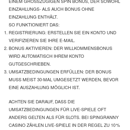
EINEM GROSSZÜGIGEN SPIN BONUS, DER SOWOHL E
INZAHLUNGS‑ ALS AUCH BONUS OHNE E
INZAHLUNG ENTHÄLT.
SO FUNKTIONIERT DAS:
REGISTRIERUNG: ERSTELLEN SIE EIN KONTO UND
VERIFIZIEREN SIE IHRE E‑MAIL.
BONUS AKTIVIEREN: DER WILLKOMMENSBONUS
WIRD AUTOMATISCH IHREM KONTO
GUTGESCHRIEBEN.
UMSATZBEDINGUNGEN ERFÜLLEN: DER BONUS
MUSS MEIST 30‑MAL UMGESETZT WERDEN, BEVOR
EINE AUSZAHLUNG MÖGLICH IST.
ACHTEN SIE DARAUF, DASS DIE
UMSATZBEDINGUNGEN FÜR LIVE‑SPIELE OFT
ANDERS GELTEN ALS FÜR SLOTS. BEI SPINGRANNY
CASINO ZÄHLEN LIVE‑SPIELE IN DER REGEL ZU 10 %