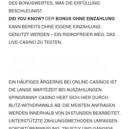
DES BONUSWERTES, WAS DIE ERFÜLLUNG
BESCHLEUNIGT.
DID YOU KNOW?
DER
BONUS OHNE EINZAHLUNG
KANN BEREITS OHNE EIGENE EINZAHLUNG
GENUTZT WERDEN – EIN RISIKOFREIER WEG, DAS
LIVE‑CASINO ZU TESTEN.
SCHNELLE AUSZAHLUNGEN UND
ZUVERLÄSSIGER KUNDENSUPPORT
EIN HÄUFIGES ÄRGERNIS BEI ONLINE‑CASINOS IST
DIE LANGE WARTEZEIT BEI AUSZAHLUNGEN.
SPINGRANNY CASINO HEBT SICH HIER DURCH
BLITZ‑WITHDRAWALS AB: DIE MEISTEN ANFRAGEN
WERDEN INNERHALB VON 24 STUNDEN BEARBEITET.
UNTERSTÜTZTE ZAHLUNGSMETHODEN UMFASSEN
SOFORTÜBERWEISUNG, TRUSTLY UND GÄNGIGE