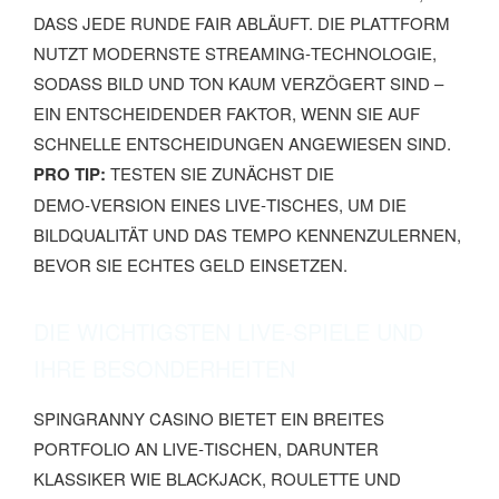
DASS JEDE RUNDE FAIR ABLÄUFT. DIE PLATTFORM
NUTZT MODERNSTE STREAMING‑TECHNOLOGIE,
SODASS BILD UND TON KAUM VERZÖGERT SIND –
EIN ENTSCHEIDENDER FAKTOR, WENN SIE AUF
SCHNELLE ENTSCHEIDUNGEN ANGEWIESEN SIND.
PRO TIP:
TESTEN SIE ZUNÄCHST DIE
DEMO‑VERSION EINES LIVE‑TISCHES, UM DIE
BILDQUALITÄT UND DAS TEMPO KENNENZULERNEN,
BEVOR SIE ECHTES GELD EINSETZEN.
DIE WICHTIGSTEN LIVE‑SPIELE UND
IHRE BESONDERHEITEN
SPINGRANNY CASINO BIETET EIN BREITES
PORTFOLIO AN LIVE‑TISCHEN, DARUNTER
KLASSIKER WIE BLACKJACK, ROULETTE UND