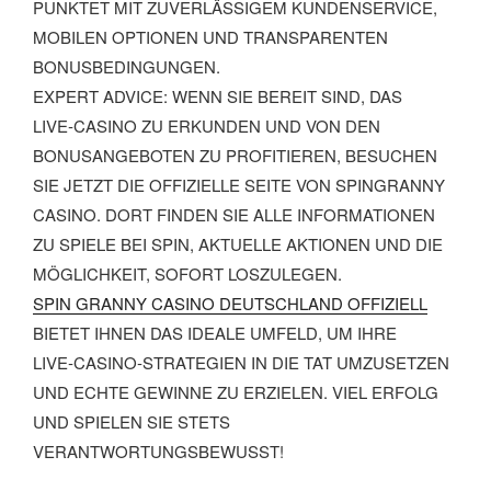
PUNKTET MIT ZUVERLÄSSIGEM KUNDENSERVICE,
MOBILEN OPTIONEN UND TRANSPARENTEN
BONUSBEDINGUNGEN.
EXPERT ADVICE: WENN SIE BEREIT SIND, DAS
LIVE‑CASINO ZU ERKUNDEN UND VON DEN
BONUSANGEBOTEN ZU PROFITIEREN, BESUCHEN
SIE JETZT DIE OFFIZIELLE SEITE VON SPINGRANNY
CASINO. DORT FINDEN SIE ALLE INFORMATIONEN
ZU SPIELE BEI SPIN, AKTUELLE AKTIONEN UND DIE
MÖGLICHKEIT, SOFORT LOSZULEGEN.
SPIN GRANNY CASINO DEUTSCHLAND OFFIZIELL
BIETET IHNEN DAS IDEALE UMFELD, UM IHRE
LIVE‑CASINO‑STRATEGIEN IN DIE TAT UMZUSETZEN
UND ECHTE GEWINNE ZU ERZIELEN. VIEL ERFOLG
UND SPIELEN SIE STETS
VERANTWORTUNGSBEWUSST!