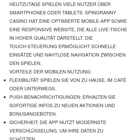
HEUTZUTAGE SPIELEN VIELE NUTZER ÜBER
SMARTPHONES ODER TABLETS. SPINGRANNY
CASINO HAT EINE OPTIMIERTE MOBILE‑APP SOWIE
EINE RESPONSIVE WEBSITE, DIE ALLE LIVE‑TISCHE
IN HOHER QUALITÄT DARSTELLT. DIE
TOUCH‑STEUERUNG ERMÖGLICHT SCHNELLE
EINSÄTZE UND NAHTLOSE NAVIGATION ZWISCHEN
DEN SPIELEN.
VORTEILE DER MOBILEN NUTZUNG:
FLEXIBILITÄT: SPIELEN SIE VON ZU HAUSE, IM CAFÉ
ODER UNTERWEGS.
PUSH‑BENACHRICHTIGUNGEN: ERHALTEN SIE
SOFORTIGE INFOS ZU NEUEN AKTIONEN UND
BONUSANGEBOTEN.
SICHERHEIT: DIE APP NUTZT MODERNSTE
VERSCHLÜSSELUNG, UM IHRE DATEN ZU
SCHÜTZEN.