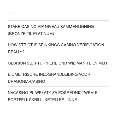
เรื่องล่าสุด
STAKE CASINO VIP NIVEAU SAMMENLIGNING
(BRONZE TIL PLATINUM)
HOW STRICT IS SPINKINGS CASINO VERIFICATION
REALLY?
GLORION SLOT-TURNIERE UND WIE MAN TEILNIMMT
BIOMETRISCHE INLOGHANDLEIDING VOOR
DRAGONIA-CASINO
NVCASINO-PL WPŁATY ZA POŚREDNICTWEM E-
PORTFELI: SKRILL, NETELLER I INNE