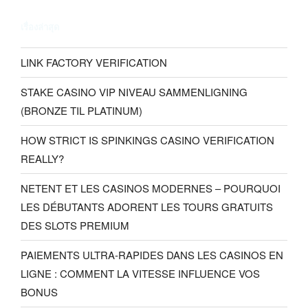
เรื่องล่าสุด
LINK FACTORY VERIFICATION
STAKE CASINO VIP NIVEAU SAMMENLIGNING
(BRONZE TIL PLATINUM)
HOW STRICT IS SPINKINGS CASINO VERIFICATION
REALLY?
NETENT ET LES CASINOS MODERNES – POURQUOI
LES DÉBUTANTS ADORENT LES TOURS GRATUITS
DES SLOTS PREMIUM
PAIEMENTS ULTRA‑RAPIDES DANS LES CASINOS EN
LIGNE : COMMENT LA VITESSE INFLUENCE VOS
BONUS