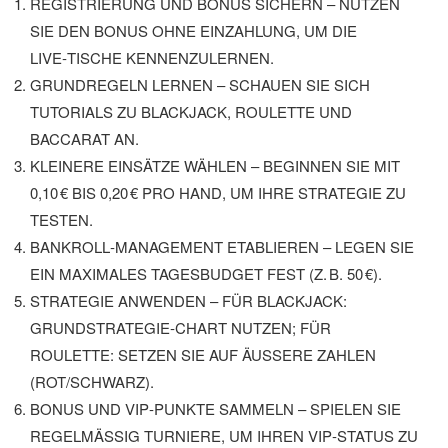
REGISTRIERUNG UND BONUS SICHERN – NUTZEN
SIE DEN BONUS OHNE EINZAHLUNG, UM DIE
LIVE‑TISCHE KENNENZULERNEN.
GRUNDREGELN LERNEN – SCHAUEN SIE SICH
TUTORIALS ZU BLACKJACK, ROULETTE UND
BACCARAT AN.
KLEINERE EINSÄTZE WÄHLEN – BEGINNEN SIE MIT
0,10 € BIS 0,20 € PRO HAND, UM IHRE STRATEGIE ZU
TESTEN.
BANKROLL‑MANAGEMENT ETABLIEREN – LEGEN SIE
EIN MAXIMALES TAGESBUDGET FEST (Z. B. 50 €).
STRATEGIE ANWENDEN – FÜR BLACKJACK:
GRUNDSTRATEGIE‑CHART NUTZEN; FÜR
ROULETTE: SETZEN SIE AUF ÄUSSERE ZAHLEN (
ROT/SCHWARZ).
BONUS UND VIP‑PUNKTE SAMMELN – SPIELEN SIE
REGELMÄSSIG TURNIERE, UM IHREN VIP‑STATUS ZU E