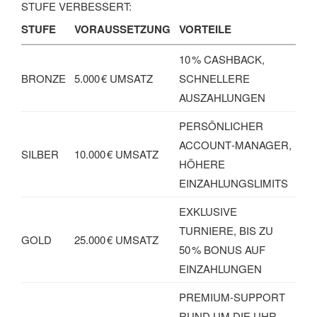
STUFE VERBESSERT:
STUFE
VORAUSSETZUNG
VORTEILE
10 % CASHBACK,
BRONZE
5.000 € UMSATZ
SCHNELLERE
AUSZAHLUNGEN
PERSÖNLICHER
ACCOUNT‑MANAGER,
SILBER
10.000 € UMSATZ
HÖHERE
EINZAHLUNGSLIMITS
EXKLUSIVE
TURNIERE, BIS ZU
GOLD
25.000 € UMSATZ
50 % BONUS AUF
EINZAHLUNGEN
PREMIUM‑SUPPORT
RUND UM DIE UHR,