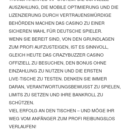
USZAHLUNG, DIE MOBILE OPTIMIERUNG UND DIE L
IZENZIERUNG DURCH VERTRAUENSWÜRDIGE B
EHÖRDEN MACHEN DAS CASINO ZU EINER S
ICHEREN WAHL FÜR DEUTSCHE SPIELER.
WENN SIE BEREIT SIND, VON DEN GRUNDLAGEN
ZUM PROFI AUFZUSTEIGEN, IST ES SINNVOLL,
GLEICH HEUTE DAS CRAZYBUZZER CASINO
OFFIZIELL ZU BESUCHEN, DEN BONUS OHNE
EINZAHLUNG ZU NUTZEN UND DIE ERSTEN
LIVE‑TISCHE ZU TESTEN. DENKEN SIE IMMER
DARAN, VERANTWORTUNGSBEWUSST ZU SPIELEN,
LIMITS ZU SETZEN UND IHRE BANKROLL ZU
SCHÜTZEN.
VIEL ERFOLG AN DEN TISCHEN – UND MÖGE IHR
WEG VOM ANFÄNGER ZUM PROFI REIBUNGSLOS
VERLAUFEN!