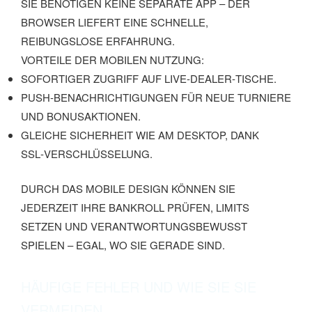
SIE BENÖTIGEN KEINE SEPARATE APP – DER
BROWSER LIEFERT EINE SCHNELLE,
REIBUNGSLOSE ERFAHRUNG.
VORTEILE DER MOBILEN NUTZUNG:
SOFORTIGER ZUGRIFF AUF LIVE‑DEALER‑TISCHE.
PUSH‑BENACHRICHTIGUNGEN FÜR NEUE TURNIERE
UND BONUSAKTIONEN.
GLEICHE SICHERHEIT WIE AM DESKTOP, DANK
SSL‑VERSCHLÜSSELUNG.
DURCH DAS MOBILE DESIGN KÖNNEN SIE
JEDERZEIT IHRE BANKROLL PRÜFEN, LIMITS
SETZEN UND VERANTWORTUNGSBEWUSST
SPIELEN – EGAL, WO SIE GERADE SIND.
HÄUFIGE FEHLER UND WIE SIE SIE
VERMEIDEN