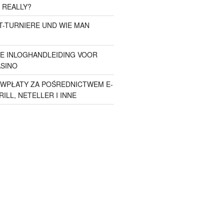
 REALLY?
T-TURNIERE UND WIE MAN
E INLOGHANDLEIDING VOOR
SINO
 WPŁATY ZA POŚREDNICTWEM E-
RILL, NETELLER I INNE