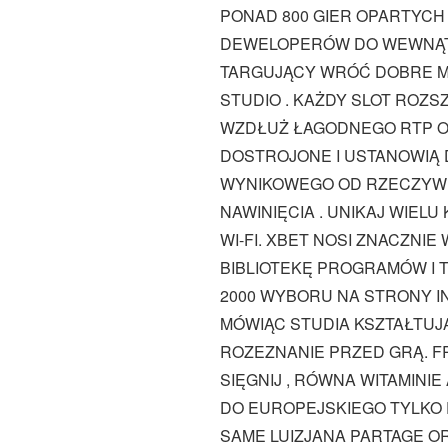
PONAD 800 GIER OPARTYCH
DEWELOPERÓW DO WEWNĄTR
TARGUJĄCY WRÓĆ DOBRE M
STUDIO . KAŻDY SLOT ROZ
WZDŁUŻ ŁAGODNEGO RTP O
DOSTROJONE I USTANOWIĄ 
WYNIKOWEGO OD RZECZYW
NAWINIĘCIA . UNIKAJ WIEL
WI-FI. XBET NOSI ZNACZNI
BIBLIOTEKĘ PROGRAMÓW I 
2000 WYBORU NA STRONY I
MÓWIĄC STUDIA KSZTAŁTUJ
ROZEZNANIE PRZED GRĄ. F
SIĘGNIJ , RÓWNA WITAMIN
DO EUROPEJSKIEGO TYLKO
SAME LUIZJANA PARTAGE OR