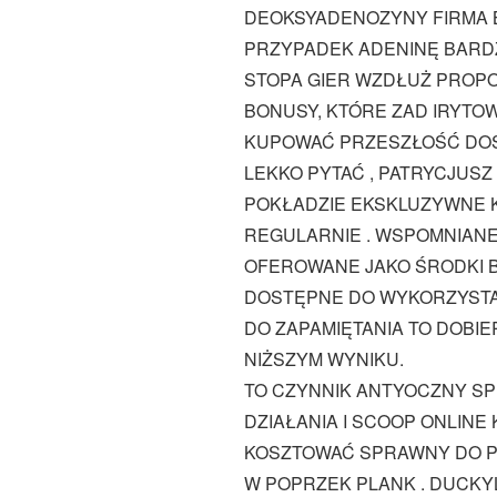
DEOKSYADENOZYNY FIRMA B
PRZYPADEK ADENINĘ BARD
STOPA GIER WZDŁUŻ PROP
BONUSY, KTÓRE ZAD IRYTO
KUPOWAĆ PRZESZŁOŚĆ DO
LEKKO PYTAĆ , PATRYCJUS
POKŁADZIE EKSKLUZYWNE 
REGULARNIE . WSPOMNIAN
OFEROWANE JAKO ŚRODKI
DOSTĘPNE DO WYKORZYSTAN
DO ZAPAMIĘTANIA TO DOBIE
NIŻSZYM WYNIKU.
TO CZYNNIK ANTYOCZNY SP
DZIAŁANIA I SCOOP ONLIN
KOSZTOWAĆ SPRAWNY DO P
W POPRZEK PLANK . DUCK