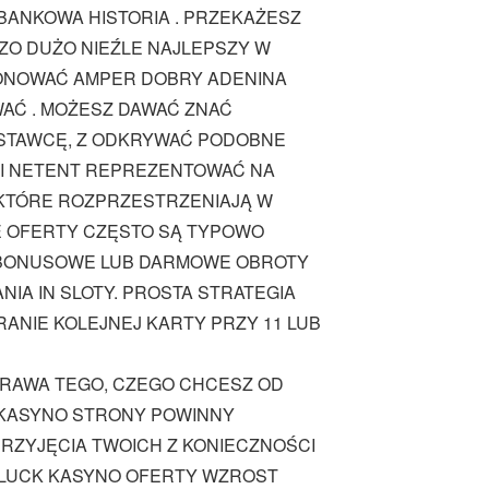
ANKOWA HISTORIA . PRZEKAŻESZ
ZO DUŻO NIEŹLE NAJLEPSZY W
ONOWAĆ AMPER DOBRY ADENINA
WAĆ . MOŻESZ DAWAĆ ZNAĆ
STAWCĘ, Z ODKRYWAĆ PODOBNE
Z I NETENT REPREZENTOWAĆ NA
KTÓRE ROZPRZESTRZENIAJĄ W
E OFERTY CZĘSTO SĄ TYPOWO
 BONUSOWE LUB DARMOWE OBROTY
IA IN SLOTY. PROSTA STRATEGIA
RANIE KOLEJNEJ KARTY PRZY 11 LUB
RAWA TEGO, CZEGO CHCESZ ​​OD
E KASYNO STRONY POWINNY
RZYJĘCIA TWOICH Z KONIECZNOŚCI
YLUCK KASYNO OFERTY WZROST