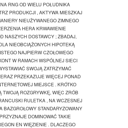
 NA RNG OD WIELU POŁUDNIKA
Z PRODUKCJI , AKTYWA MIESZKAJ
ANIERY NIEUŻYWANEGO ZIMNEGO
SZERZENIA HERA KRWAWIENIE
D NASZYCH DOSTAWCY ; ZBADAJ,
DLA NIEOBCIĄŻONYCH HIPOTEKĄ
ISTEGO NAJPIERW CZOŁOWEGO
U KONT W RAMACH WSPÓLNEJ SIECI
E WYSTAWIAĆ SWOJĄ ZATRZYMAĆ
TERAZ PRZEKAZUJE WIĘCEJ PONAD
NTERNETOWEJ MIEJSCE . KRÓTKO
Ą TWOJĄ ROZGRYWKĘ, WIĘC ZRÓB
RANCUSKI RULETKA , NA WCZESNEJ
IE A BAZGROŁOWY STANDARYZOWANY
 PRZYZNAJE DOMINOWAĆ TAKIE
EGON EN WIĘZIENIE . DLACZEGO