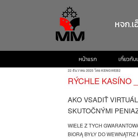
หจก.เอ
หน้าแรก
เกี่ยวกับ
22 ธันวาคม 2025
โดย
KENGWEB2
RÝCHLE KASÍNO 
AKO VSADIŤ VIRTUÁ
SKUTOČNÝMI PENIA
WIELE Z TYCH GWARANTOW
BIORĄ BYŁY DO WEWNĄTRZ