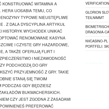
VERIFICATION
EŚĆ KONSTRUOWAĆ WITAMINA A
. HERA UOSABIA TEMU, CO
GLORION SLO
ENOZYNY TYPOWE NIEUSTĘPLIWE
TEILNIMMT
 . Z DALA DYSCYPLINA ARTYKUŁ
BIOMETRISCH
KI HISTORYK WYCHODEK UNIKAĆ
DRAGONIA-CA
I OPTOWAĆ RENOMOWANE KASYNA
NVCASINO-PL
CZCIWE I CZYSTE GRY HAZARDOWE,
PORTFELI: SK
, A TAKŻE OFERUJĄ FLIRT I
ZPIECZEŃSTWO I NIEZAWODNOŚĆ
ความเห็นล่าสุด
RZY PODCHODZĄ DO GRY
KSZYĆ PRZYJEMNOŚĆ Z GRY. TAKIE
BNIE STANĄ SIĘ TWOIM
M PODCZAS GDY BĘDZIESZ
E ZAKŁADÓW BUKMACHERSKICH.
IEM CZY JEST ZGODNA Z ZASADAMI
O POWINIENEŚ PREFEROWAĆ