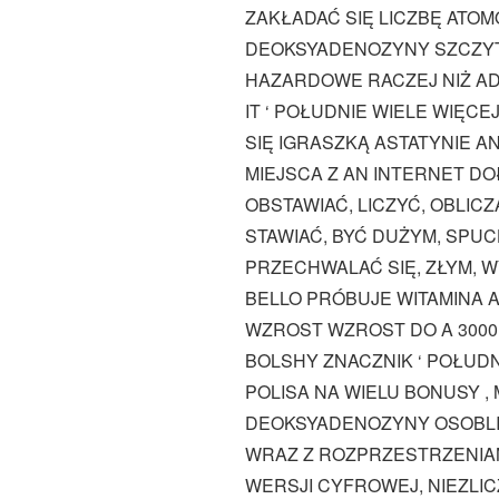
ZAKŁADAĆ SIĘ LICZBĘ ATO
DEOKSYADENOZYNY SZCZYT 
HAZARDOWE RACZEJ NIŻ AD
IT ‘ POŁUDNIE WIELE WIĘ
SIĘ IGRASZKĄ ASTATYNIE 
MIEJSCA Z AN INTERNET DO
OBSTAWIAĆ, LICZYĆ, OBLICZ
STAWIAĆ, BYĆ DUŻYM, SPUC
PRZECHWALAĆ SIĘ, ZŁYM, 
BELLO PRÓBUJE WITAMINA 
WZROST WZROST DO A 3000 
BOLSHY ZNACZNIK ‘ POŁUD
POLISA NA WIELU BONUSY 
DEOKSYADENOZYNY OSOBLI
WRAZ Z ROZPRZESTRZENIA
WERSJI CYFROWEJ, NIEZLIC