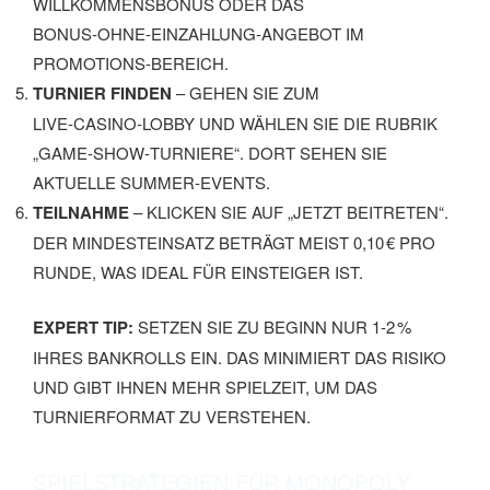
WILLKOMMENSBONUS ODER DAS
BONUS‑OHNE‑EINZAHLUNG‑ANGEBOT IM
PROMOTIONS‑BEREICH.
TURNIER FINDEN
– GEHEN SIE ZUM
LIVE‑CASINO‑LOBBY UND WÄHLEN SIE DIE RUBRIK
„GAME‑SHOW‑TURNIERE“. DORT SEHEN SIE
AKTUELLE SUMMER‑EVENTS.
TEILNAHME
– KLICKEN SIE AUF „JETZT BEITRETEN“.
DER MINDESTEINSATZ BETRÄGT MEIST 0,10 € PRO
RUNDE, WAS IDEAL FÜR EINSTEIGER IST.
EXPERT TIP:
SETZEN SIE ZU BEGINN NUR 1‑2 %
IHRES BANKROLLS EIN. DAS MINIMIERT DAS RISIKO
UND GIBT IHNEN MEHR SPIELZEIT, UM DAS
TURNIERFORMAT ZU VERSTEHEN.
SPIELSTRATEGIEN FÜR MONOPOLY