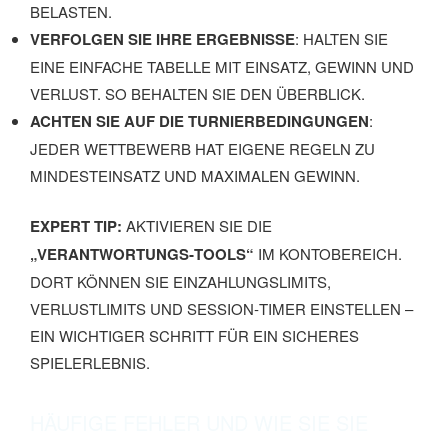
BELASTEN.
VERFOLGEN SIE IHRE ERGEBNISSE
: HALTEN SIE
EINE EINFACHE TABELLE MIT EINSATZ, GEWINN UND
VERLUST. SO BEHALTEN SIE DEN ÜBERBLICK.
ACHTEN SIE AUF DIE TURNIERBEDINGUNGEN
:
JEDER WETTBEWERB HAT EIGENE REGELN ZU
MINDESTEINSATZ UND MAXIMALEN GEWINN.
EXPERT TIP:
AKTIVIEREN SIE DIE
„VERANTWORTUNGS‑TOOLS“
IM KONTOBEREICH.
DORT KÖNNEN SIE EINZAHLUNGSLIMITS,
VERLUSTLIMITS UND SESSION‑TIMER EINSTELLEN –
EIN WICHTIGER SCHRITT FÜR EIN SICHERES
SPIELERLEBNIS.
HÄUFIGE FEHLER UND WIE SIE SIE