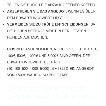
TEILEN SIE DURCH DIE ANZAHL OFFENER KOFFER.
AKZEPTIEREN SIE DAS ANGEBOT
, WENN ES ÜBER
DEM ERWARTUNGSWERT LIEGT.
VERMEIDEN SIE ZU FRÜHE ENTSCHEIDUNGEN
, DA
DIE HOHEN BETRÄGE MEIST IN DEN LETZTEN
RUNDEN AUFTAUCHEN.
BEISPIEL:
ANGENOMMEN, NOCH 5 KOFFER MIT 10 €,
100 €, 500 €, 1.000 € UND 5.000 € SIND OFFEN. DER
ERWARTUNGSWERT BETRÄGT
(10+100+500+1 000+5 000) ÷ 5 = 1 322 €. EIN ANGEBOT
VON 1 500 € WÄRE ALSO PROFITABEL.
WARUM BIZZO CASINO DIE BESTE
WAHL FÜR SUMMER‑TOURNAMENTS
IST