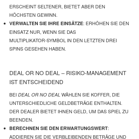
ERSCHEINT SELTENER, BIETET ABER DEN
HÖCHSTEN GEWINN.
VERWALTEN SIE IHRE EINSÄTZE
: ERHÖHEN SIE DEN
EINSATZ NUR, WENN SIE DAS
MULTIPLIKATOR‑SYMBOL IN DEN LETZTEN DREI
SPINS GESEHEN HABEN.
DEAL OR NO DEAL – RISIKO‑MANAGEMENT
IST ENTSCHEIDEND
BEI
DEAL OR NO DEAL
WÄHLEN SIE KOFFER, DIE
UNTERSCHIEDLICHE GELDBETRÄGE ENTHALTEN.
DER DEALER BIETET IHNEN GELD, UM DAS SPIEL ZU
BEENDEN.
BERECHNEN SIE DEN ERWARTUNGSWERT
:
ADDIEREN SIE DIE VERBLEIBENDEN BETRÄGE UND