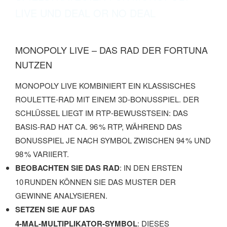
LIVE UND DEAL OR NO DEAL
MONOPOLY LIVE – DAS RAD DER FORTUNA
NUTZEN
MONOPOLY LIVE KOMBINIERT EIN KLASSISCHES
ROULETTE‑RAD MIT EINEM 3D‑BONUSSPIEL. DER
SCHLÜSSEL LIEGT IM RTP‑BEWUSSTSEIN: DAS
BASIS‑RAD HAT CA. 96 % RTP, WÄHREND DAS
BONUSSPIEL JE NACH SYMBOL ZWISCHEN 94 % UND
98 % VARIIERT.
BEOBACHTEN SIE DAS RAD
: IN DEN ERSTEN
10 RUNDEN KÖNNEN SIE DAS MUSTER DER
GEWINNE ANALYSIEREN.
SETZEN SIE AUF DAS
4‑MAL‑MULTIPLIKATOR‑SYMBOL
: DIESES