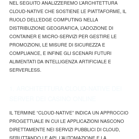
NEL SEGUITO ANALIZZEREMO L’ARCHITETTURA
CLOUD‑NATIVE CHE SOSTIENE LE PIATTAFORME, IL
RUOLO DELL’EDGE COMPUTING NELLA
DISTRIBUZIONE GEOGRAFICA, L’ADOZIONE DI
CONTAINER E MICRO‑SERVIZI PER GESTIRE LE
PROMOZIONI, LE MISURE DI SICUREZZA E
COMPLIANCE, E INFINE GLI SCENARI FUTURI
ALIMENTATI DA INTELLIGENZA ARTIFICIALE E
SERVERLESS.
1. ARCHITETTURA CLOUD‑NATIVE DEI
SERVER DEI CASINÒ ONLINE
IL TERMINE “CLOUD‑NATIVE” INDICA UN APPROCCIO
PROGETTUALE IN CUI LE APPLICAZIONI NASCONO
DIRETTAMENTE NEI SERVIZI PUBBLICI DI CLOUD,
SFRUTTANDO LE API, L’AUTOMAZIONE E LA