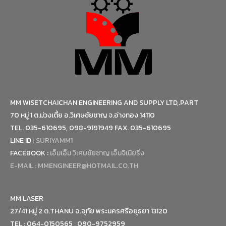
MM WISETCHAICHAN ENGINEERING AND SUPPLY LTD,.PART
70 หมู่ 1 ต.ม่วงเตี้ย อ.วิเศษชัยชาญ จ.อ่างทอง 14110
TEL. 035-610695, 098-9191949 FAX. 035-610695
LINE ID :
SURIYAMM1
FACEBOOK :
เอ็มเอ็ม วิเศษชัยชาญ เอ็นจิเนียริ่ง
E-MAIL :
MMENGINEER@HOTMAIL.CO.TH
MM LASER
27/41 หมู่ 2 ต.THANU อ.อุทัย พระนครศรีอยุธยา 13120
TEL : 064-0150565 , 090-9752959