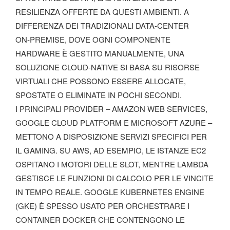
RESILIENZA OFFERTE DA QUESTI AMBIENTI. A
DIFFERENZA DEI TRADIZIONALI DATA‑CENTER
ON‑PREMISE, DOVE OGNI COMPONENTE
HARDWARE È GESTITO MANUALMENTE, UNA
SOLUZIONE CLOUD‑NATIVE SI BASA SU RISORSE
VIRTUALI CHE POSSONO ESSERE ALLOCATE,
SPOSTATE O ELIMINATE IN POCHI SECONDI.
I PRINCIPALI PROVIDER – AMAZON WEB SERVICES,
GOOGLE CLOUD PLATFORM E MICROSOFT AZURE –
METTONO A DISPOSIZIONE SERVIZI SPECIFICI PER
IL GAMING. SU AWS, AD ESEMPIO, LE ISTANZE EC2
OSPITANO I MOTORI DELLE SLOT, MENTRE LAMBDA
GESTISCE LE FUNZIONI DI CALCOLO PER LE VINCITE
IN TEMPO REALE. GOOGLE KUBERNETES ENGINE
(GKE) È SPESSO USATO PER ORCHESTRARE I
CONTAINER DOCKER CHE CONTENGONO LE