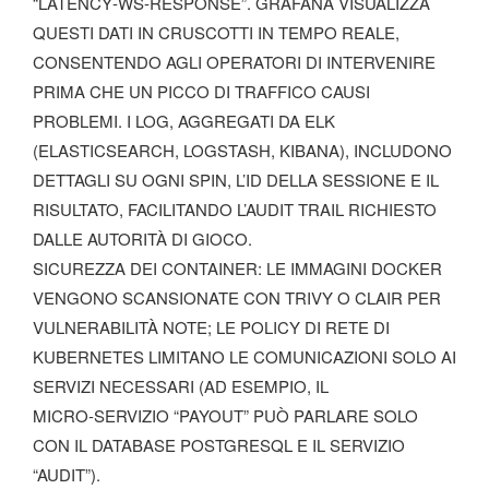
“LATENCY‑WS‑RESPONSE”. GRAFANA VISUALIZZA
QUESTI DATI IN CRUSCOTTI IN TEMPO REALE,
CONSENTENDO AGLI OPERATORI DI INTERVENIRE
PRIMA CHE UN PICCO DI TRAFFICO CAUSI
PROBLEMI. I LOG, AGGREGATI DA ELK
(ELASTICSEARCH, LOGSTASH, KIBANA), INCLUDONO
DETTAGLI SU OGNI SPIN, L’ID DELLA SESSIONE E IL
RISULTATO, FACILITANDO L’AUDIT TRAIL RICHIESTO
DALLE AUTORITÀ DI GIOCO.
SICUREZZA DEI CONTAINER: LE IMMAGINI DOCKER
VENGONO SCANSIONATE CON TRIVY O CLAIR PER
VULNERABILITÀ NOTE; LE POLICY DI RETE DI
KUBERNETES LIMITANO LE COMUNICAZIONI SOLO AI
SERVIZI NECESSARI (AD ESEMPIO, IL
MICRO‑SERVIZIO “PAYOUT” PUÒ PARLARE SOLO
CON IL DATABASE POSTGRESQL E IL SERVIZIO
“AUDIT”).