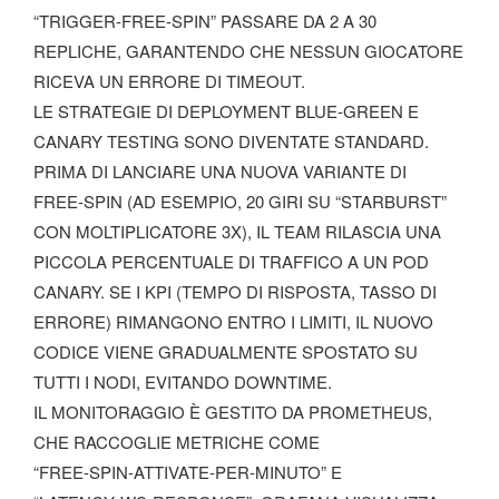
“TRIGGER‑FREE‑SPIN” PASSARE DA 2 A 30
REPLICHE, GARANTENDO CHE NESSUN GIOCATORE
RICEVA UN ERRORE DI TIMEOUT.
LE STRATEGIE DI DEPLOYMENT BLUE‑GREEN E
CANARY TESTING SONO DIVENTATE STANDARD.
PRIMA DI LANCIARE UNA NUOVA VARIANTE DI
FREE‑SPIN (AD ESEMPIO, 20 GIRI SU “STARBURST”
CON MOLTIPLICATORE 3X), IL TEAM RILASCIA UNA
PICCOLA PERCENTUALE DI TRAFFICO A UN POD
CANARY. SE I KPI (TEMPO DI RISPOSTA, TASSO DI
ERRORE) RIMANGONO ENTRO I LIMITI, IL NUOVO
CODICE VIENE GRADUALMENTE SPOSTATO SU
TUTTI I NODI, EVITANDO DOWNTIME.
IL MONITORAGGIO È GESTITO DA PROMETHEUS,
CHE RACCOGLIE METRICHE COME
“FREE‑SPIN‑ATTIVATE‑PER‑MINUTO” E