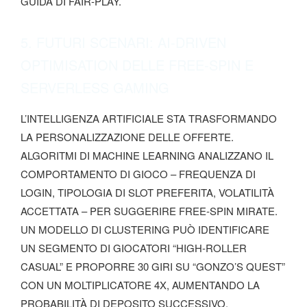
GUIDA DI FAIR‑PLAY.
5. FUTURI SCENARI: AI‑DRIVEN
OPTIMISATION DELLE FREE‑SPIN E
SERVERLESS GAMING
L’INTELLIGENZA ARTIFICIALE STA TRASFORMANDO
LA PERSONALIZZAZIONE DELLE OFFERTE.
ALGORITMI DI MACHINE LEARNING ANALIZZANO IL
COMPORTAMENTO DI GIOCO – FREQUENZA DI
LOGIN, TIPOLOGIA DI SLOT PREFERITA, VOLATILITÀ
ACCETTATA – PER SUGGERIRE FREE‑SPIN MIRATE.
UN MODELLO DI CLUSTERING PUÒ IDENTIFICARE
UN SEGMENTO DI GIOCATORI “HIGH‑ROLLER
CASUAL” E PROPORRE 30 GIRI SU “GONZO’S QUEST”
CON UN MOLTIPLICATORE 4X, AUMENTANDO LA
PROBABILITÀ DI DEPOSITO SUCCESSIVO.