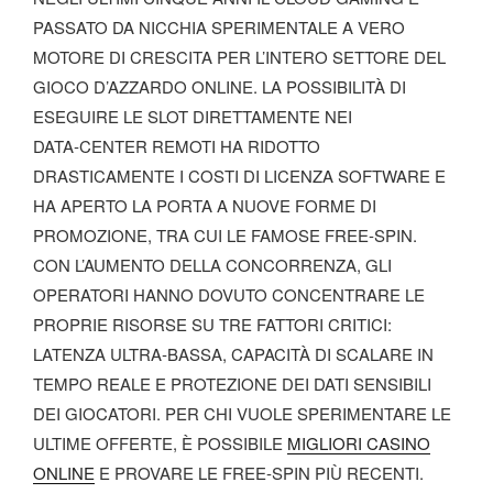
PASSATO DA NICCHIA SPERIMENTALE A VERO
MOTORE DI CRESCITA PER L’INTERO SETTORE DEL
GIOCO D’AZZARDO ONLINE. LA POSSIBILITÀ DI
ESEGUIRE LE SLOT DIRETTAMENTE NEI
DATA‑CENTER REMOTI HA RIDOTTO
DRASTICAMENTE I COSTI DI LICENZA SOFTWARE E
HA APERTO LA PORTA A NUOVE FORME DI
PROMOZIONE, TRA CUI LE FAMOSE FREE‑SPIN.
CON L’AUMENTO DELLA CONCORRENZA, GLI
OPERATORI HANNO DOVUTO CONCENTRARE LE
PROPRIE RISORSE SU TRE FATTORI CRITICI:
LATENZA ULTRA‑BASSA, CAPACITÀ DI SCALARE IN
TEMPO REALE E PROTEZIONE DEI DATI SENSIBILI
DEI GIOCATORI. PER CHI VUOLE SPERIMENTARE LE
ULTIME OFFERTE, È POSSIBILE
MIGLIORI CASINO
ONLINE
E PROVARE LE FREE‑SPIN PIÙ RECENTI.