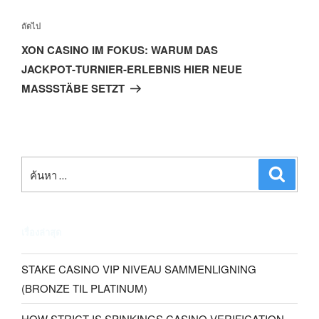
ถัดไป
XON CASINO IM FOKUS: WARUM DAS
JACKPOT‑TURNIER‑ERLEBNIS HIER NEUE
MASSSTÄBE SETZT
เรื่องล่าสุด
STAKE CASINO VIP NIVEAU SAMMENLIGNING
(BRONZE TIL PLATINUM)
HOW STRICT IS SPINKINGS CASINO VERIFICATION