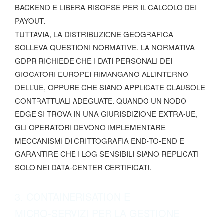
BACKEND E LIBERA RISORSE PER IL CALCOLO DEI
PAYOUT.
TUTTAVIA, LA DISTRIBUZIONE GEOGRAFICA
SOLLEVA QUESTIONI NORMATIVE. LA NORMATIVA
GDPR RICHIEDE CHE I DATI PERSONALI DEI
GIOCATORI EUROPEI RIMANGANO ALL’INTERNO
DELL’UE, OPPURE CHE SIANO APPLICATE CLAUSOLE
CONTRATTUALI ADEGUATE. QUANDO UN NODO
EDGE SI TROVA IN UNA GIURISDIZIONE EXTRA‑UE,
GLI OPERATORI DEVONO IMPLEMENTARE
MECCANISMI DI CRITTOGRAFIA END‑TO‑END E
GARANTIRE CHE I LOG SENSIBILI SIANO REPLICATI
SOLO NEI DATA‑CENTER CERTIFICATI.
3. CONTAINERISATION E
MICRO‑SERVIZI PER LA GESTIONE