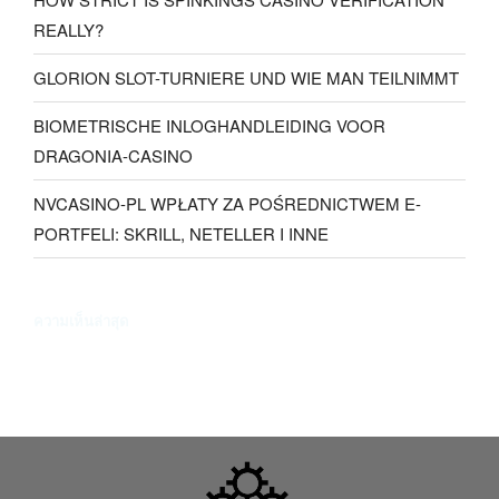
REALLY?
GLORION SLOT-TURNIERE UND WIE MAN TEILNIMMT
BIOMETRISCHE INLOGHANDLEIDING VOOR
DRAGONIA-CASINO
NVCASINO-PL WPŁATY ZA POŚREDNICTWEM E-
PORTFELI: SKRILL, NETELLER I INNE
ความเห็นล่าสุด