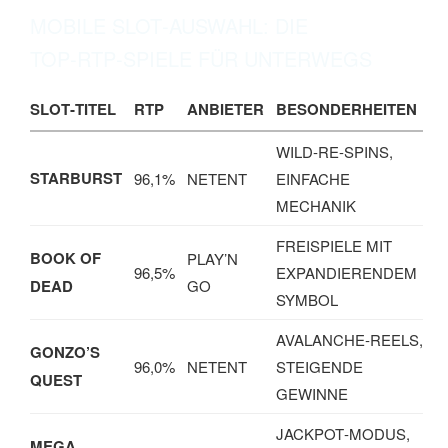
MOBILE SLOT‑AUSWAHL: DIE
TOP‑RTP‑SPIELE FÜR UNTERWEGS
SLOT‑TITEL
RTP
ANBIETER
BESONDERHEITEN
WILD‑RE-SPINS,
STARBURST
96,1%
NETENT
EINFACHE
MECHANIK
FREISPIELE MIT
BOOK OF
PLAY’N
96,5%
EXPANDIERENDEM
DEAD
GO
SYMBOL
AVALANCHE‑REELS,
GONZO’S
96,0%
NETENT
STEIGENDE
QUEST
GEWINNE
JACKPOT‑MODUS,
MEGA