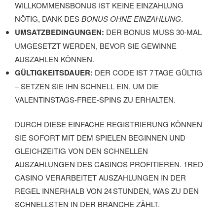
WILLKOMMENSBONUS IST KEINE EINZAHLUNG
NÖTIG, DANK DES
BONUS OHNE EINZAHLUNG
.
UMSATZBEDINGUNGEN:
DER BONUS MUSS 30‑MAL
UMGESETZT WERDEN, BEVOR SIE GEWINNE
AUSZAHLEN KÖNNEN.
GÜLTIGKEITSDAUER:
DER CODE IST 7 TAGE GÜLTIG
– SETZEN SIE IHN SCHNELL EIN, UM DIE
VALENTINSTAGS‑FREE‑SPINS ZU ERHALTEN.
DURCH DIESE EINFACHE REGISTRIERUNG KÖNNEN
SIE SOFORT MIT DEM SPIELEN BEGINNEN UND
GLEICHZEITIG VON DEN SCHNELLEN
AUSZAHLUNGEN DES CASINOS PROFITIEREN. 1RED
CASINO VERARBEITET AUSZAHLUNGEN IN DER
REGEL INNERHALB VON 24 STUNDEN, WAS ZU DEN
SCHNELLSTEN IN DER BRANCHE ZÄHLT.