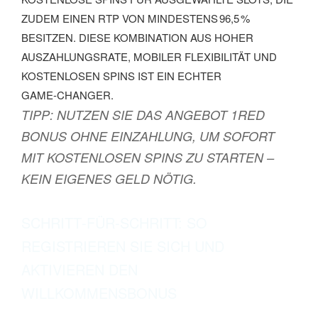
ZUDEM EINEN RTP VON MINDESTENS 96,5 %
BESITZEN. DIESE KOMBINATION AUS HOHER
AUSZAHLUNGSRATE, MOBILER FLEXIBILITÄT UND
KOSTENLOSEN SPINS IST EIN ECHTER
GAME‑CHANGER.
TIPP: NUTZEN SIE DAS ANGEBOT 1RED
BONUS OHNE EINZAHLUNG, UM SOFORT
MIT KOSTENLOSEN SPINS ZU STARTEN –
KEIN EIGENES GELD NÖTIG.
SCHRITT‑FÜR‑SCHRITT: SO
REGISTRIEREN SIE SICH UND
AKTIVIEREN DEN
WILLKOMMENSBONUS