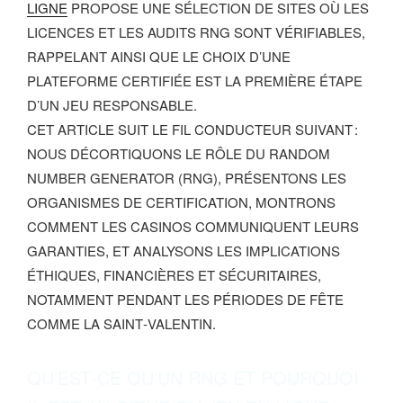
LIGNE
PROPOSE UNE SÉLECTION DE SITES OÙ LES
LICENCES ET LES AUDITS RNG SONT VÉRIFIABLES,
RAPPELANT AINSI QUE LE CHOIX D’UNE
PLATEFORME CERTIFIÉE EST LA PREMIÈRE ÉTAPE
D’UN JEU RESPONSABLE.
CET ARTICLE SUIT LE FIL CONDUCTEUR SUIVANT :
NOUS DÉCORTIQUONS LE RÔLE DU RANDOM
NUMBER GENERATOR (RNG), PRÉSENTONS LES
ORGANISMES DE CERTIFICATION, MONTRONS
COMMENT LES CASINOS COMMUNIQUENT LEURS
GARANTIES, ET ANALYSONS LES IMPLICATIONS
ÉTHIQUES, FINANCIÈRES ET SÉCURITAIRES,
NOTAMMENT PENDANT LES PÉRIODES DE FÊTE
COMME LA SAINT‑VALENTIN.
QU’EST‑CE QU’UN RNG ET POURQUOI