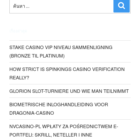
เรื่องล่าสุด
STAKE CASINO VIP NIVEAU SAMMENLIGNING
(BRONZE TIL PLATINUM)
HOW STRICT IS SPINKINGS CASINO VERIFICATION
REALLY?
GLORION SLOT-TURNIERE UND WIE MAN TEILNIMMT
BIOMETRISCHE INLOGHANDLEIDING VOOR
DRAGONIA-CASINO
NVCASINO-PL WPŁATY ZA POŚREDNICTWEM E-
PORTFELI: SKRILL, NETELLER I INNE