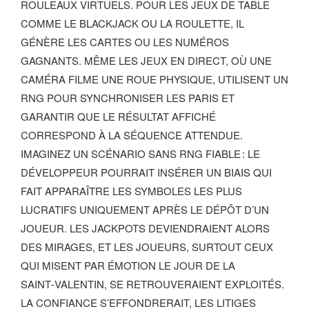
ROULEAUX VIRTUELS. POUR LES JEUX DE TABLE
COMME LE BLACKJACK OU LA ROULETTE, IL
GÉNÈRE LES CARTES OU LES NUMÉROS
GAGNANTS. MÊME LES JEUX EN DIRECT, OÙ UNE
CAMÉRA FILME UNE ROUE PHYSIQUE, UTILISENT UN
RNG POUR SYNCHRONISER LES PARIS ET
GARANTIR QUE LE RÉSULTAT AFFICHÉ
CORRESPOND À LA SÉQUENCE ATTENDUE.
IMAGINEZ UN SCÉNARIO SANS RNG FIABLE : LE
DÉVELOPPEUR POURRAIT INSÉRER UN BIAIS QUI
FAIT APPARAÎTRE LES SYMBOLES LES PLUS
LUCRATIFS UNIQUEMENT APRÈS LE DÉPÔT D’UN
JOUEUR. LES JACKPOTS DEVIENDRAIENT ALORS
DES MIRAGES, ET LES JOUEURS, SURTOUT CEUX
QUI MISENT PAR ÉMOTION LE JOUR DE LA
SAINT‑VALENTIN, SE RETROUVERAIENT EXPLOITÉS.
LA CONFIANCE S’EFFONDRERAIT, LES LITIGES