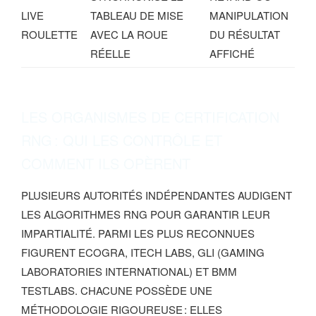
LIVE
TABLEAU DE MISE
MANIPULATION
ROULETTE
AVEC LA ROUE
DU RÉSULTAT
RÉELLE
AFFICHÉ
LES ORGANISMES DE CERTIFICATION
RNG : QUI LES CONTRÔLE ET
COMMENT ILS OPÈRENT
PLUSIEURS AUTORITÉS INDÉPENDANTES AUDIGENT
LES ALGORITHMES RNG POUR GARANTIR LEUR
IMPARTIALITÉ. PARMI LES PLUS RECONNUES
FIGURENT ECOGRA, ITECH LABS, GLI (GAMING
LABORATORIES INTERNATIONAL) ET BMM
TESTLABS. CHACUNE POSSÈDE UNE
MÉTHODOLOGIE RIGOUREUSE : ELLES