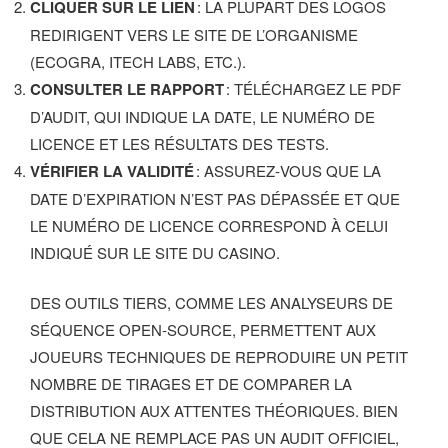
CLIQUER SUR LE LIEN
: LA PLUPART DES LOGOS
REDIRIGENT VERS LE SITE DE L’ORGANISME
(ECOGRA, ITECH LABS, ETC.).
CONSULTER LE RAPPORT
: TÉLÉCHARGEZ LE PDF
D’AUDIT, QUI INDIQUE LA DATE, LE NUMÉRO DE
LICENCE ET LES RÉSULTATS DES TESTS.
VÉRIFIER LA VALIDITÉ
: ASSUREZ‑VOUS QUE LA
DATE D’EXPIRATION N’EST PAS DÉPASSÉE ET QUE
LE NUMÉRO DE LICENCE CORRESPOND À CELUI
INDIQUÉ SUR LE SITE DU CASINO.
DES OUTILS TIERS, COMME LES ANALYSEURS DE
SÉQUENCE OPEN‑SOURCE, PERMETTENT AUX
JOUEURS TECHNIQUES DE REPRODUIRE UN PETIT
NOMBRE DE TIRAGES ET DE COMPARER LA
DISTRIBUTION AUX ATTENTES THÉORIQUES. BIEN
QUE CELA NE REMPLACE PAS UN AUDIT OFFICIEL,