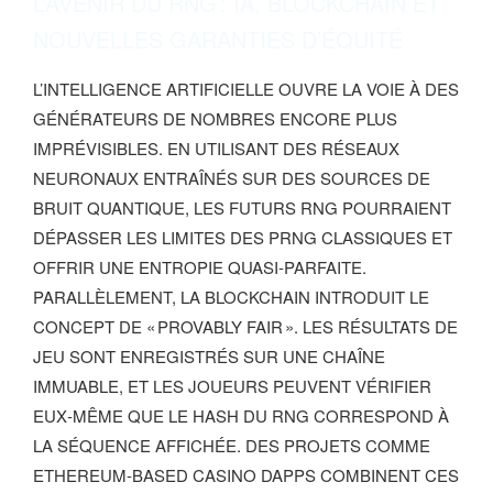
L’AVENIR DU RNG : IA, BLOCKCHAIN ET
NOUVELLES GARANTIES D’ÉQUITÉ
L’INTELLIGENCE ARTIFICIELLE OUVRE LA VOIE À DES
GÉNÉRATEURS DE NOMBRES ENCORE PLUS
IMPRÉVISIBLES. EN UTILISANT DES RÉSEAUX
NEURONAUX ENTRAÎNÉS SUR DES SOURCES DE
BRUIT QUANTIQUE, LES FUTURS RNG POURRAIENT
DÉPASSER LES LIMITES DES PRNG CLASSIQUES ET
OFFRIR UNE ENTROPIE QUASI‑PARFAITE.
PARALLÈLEMENT, LA BLOCKCHAIN INTRODUIT LE
CONCEPT DE « PROVABLY FAIR ». LES RÉSULTATS DE
JEU SONT ENREGISTRÉS SUR UNE CHAÎNE
IMMUABLE, ET LES JOUEURS PEUVENT VÉRIFIER
EUX‑MÊME QUE LE HASH DU RNG CORRESPOND À
LA SÉQUENCE AFFICHÉE. DES PROJETS COMME
ETHEREUM‑BASED CASINO DAPPS COMBINENT CES