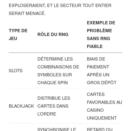
EXPLOSERAIENT, ET LE SECTEUR TOUT ENTIER
SERAIT MENACÉ.
EXEMPLE DE
TYPE DE
PROBLÈME
RÔLE DU RNG
JEU
SANS RNG
FIABLE
DÉTERMINE LES
BIAIS DE
COMBINAISONS DE
PAIEMENT
SLOTS
SYMBOLES SUR
APRÈS UN
CHAQUE SPIN
GROS DÉPÔT
CARTES
DISTRIBUE LES
FAVORABLES AU
BLACKJACK
CARTES DANS
CASINO
L’ORDRE
UNIQUEMENT
SYNCHRONISE LE
RETARD OU