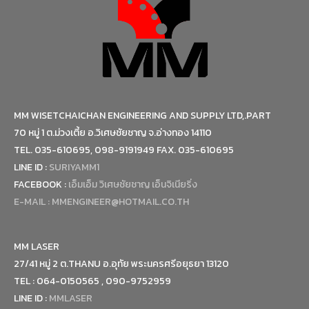
MM WISETCHAICHAN ENGINEERING AND SUPPLY LTD,.PART
70 หมู่ 1 ต.ม่วงเตี้ย อ.วิเศษชัยชาญ จ.อ่างทอง 14110
TEL. 035-610695, 098-9191949 FAX. 035-610695
LINE ID :
SURIYAMM1
FACEBOOK :
เอ็มเอ็ม วิเศษชัยชาญ เอ็นจิเนียริ่ง
E-MAIL :
MMENGINEER@HOTMAIL.CO.TH
MM LASER
27/41 หมู่ 2 ต.THANU อ.อุทัย พระนครศรีอยุธยา 13120
TEL : 064-0150565 , 090-9752959
LINE ID :
MMLASER