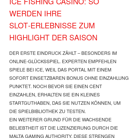
ICE FISHING CASINO: SO
WERDEN IHRE
SLOT‑ERLEBNISSE ZUM
HIGHLIGHT DER SAISON
DER ERSTE EINDRUCK ZÄHLT – BESONDERS IM
ONLINE‑GLÜCKSSPIEL. EXPERTEN EMPFEHLEN
SPIELE BEI ICE, WEIL DAS PORTAL MIT EINEM
SOFORT EINSETZBAREN BONUS OHNE EINZAHLUNG
PUNKTET. NOCH BEVOR SIE EINEN CENT
EINZAHLEN, ERHALTEN SIE EIN KLEINES
STARTGUTHABEN, DAS SIE NUTZEN KÖNNEN, UM
DIE SPIELBIBLIOTHEK ZU TESTEN.
EIN WEITERER GRUND FÜR DIE WACHSENDE
BELIEBTHEIT IST DIE LIZENZIERUNG DURCH DIE
MALTA GAMING AUTHORITY. DIESE STRENGEN