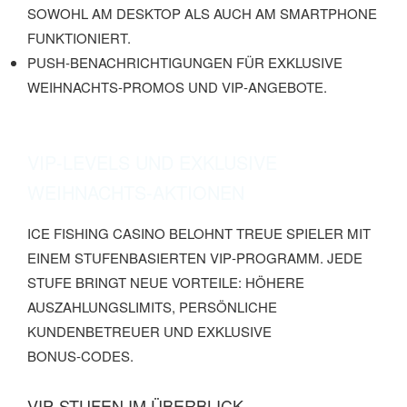
SOWOHL AM DESKTOP ALS AUCH AM SMARTPHONE
FUNKTIONIERT.
PUSH‑BENACHRICHTIGUNGEN FÜR EXKLUSIVE
WEIHNACHTS‑PROMOS UND VIP‑ANGEBOTE.
VIP‑LEVELS UND EXKLUSIVE
WEIHNACHTS‑AKTIONEN
ICE FISHING CASINO BELOHNT TREUE SPIELER MIT
EINEM STUFENBASIERTEN VIP‑PROGRAMM. JEDE
STUFE BRINGT NEUE VORTEILE: HÖHERE
AUSZAHLUNGSLIMITS, PERSÖNLICHE
KUNDENBETREUER UND EXKLUSIVE
BONUS‑CODES.
VIP‑STUFEN IM ÜBERBLICK