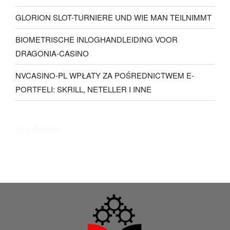
GLORION SLOT-TURNIERE UND WIE MAN TEILNIMMT
BIOMETRISCHE INLOGHANDLEIDING VOOR
DRAGONIA-CASINO
NVCASINO-PL WPŁATY ZA POŚREDNICTWEM E-
PORTFELI: SKRILL, NETELLER I INNE
ความเห็นล่าสุด