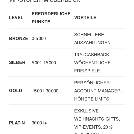
ERFORDERLICHE
LEVEL
VORTEILE
PUNKTE
SCHNELLERE
BRONZE
0‑5 000
AUSZAHLUNGEN
10 % CASHBACK,
SILBER
5 001‑15 000
WÖCHENTLICHE
FREISPIELE
PERSÖNLICHER
GOLD
15 001‑30 000
ACCOUNT‑MANAGER,
HÖHERE LIMITS
EXKLUSIVE
WEIHNACHTS‑GIFTS,
PLATIN
30 001+
VIP‑EVENTS, 20 %