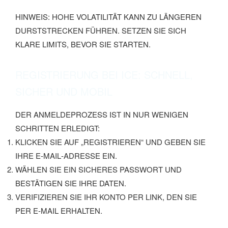
HINWEIS: HOHE VOLATILITÄT KANN ZU LÄNGEREN
DURSTSTRECKEN FÜHREN. SETZEN SIE SICH
KLARE LIMITS, BEVOR SIE STARTEN.
REGISTRIERUNG BEI ICE: SCHNELL,
SICHER UND MOBIL
DER ANMELDEPROZESS IST IN NUR WENIGEN
SCHRITTEN ERLEDIGT:
KLICKEN SIE AUF „REGISTRIEREN“ UND GEBEN SIE
IHRE E‑MAIL‑ADRESSE EIN.
WÄHLEN SIE EIN SICHERES PASSWORT UND
BESTÄTIGEN SIE IHRE DATEN.
VERIFIZIEREN SIE IHR KONTO PER LINK, DEN SIE
PER E‑MAIL ERHALTEN.