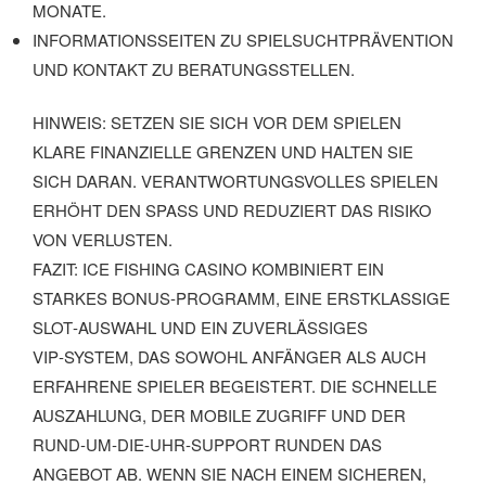
MONATE.
INFORMATIONSSEITEN ZU SPIELSUCHTPRÄVENTION
UND KONTAKT ZU BERATUNGSSTELLEN.
HINWEIS: SETZEN SIE SICH VOR DEM SPIELEN
KLARE FINANZIELLE GRENZEN UND HALTEN SIE
SICH DARAN. VERANTWORTUNGSVOLLES SPIELEN
ERHÖHT DEN SPASS UND REDUZIERT DAS RISIKO V
ON VERLUSTEN.
FAZIT: ICE FISHING CASINO KOMBINIERT EIN
STARKES BONUS‑PROGRAMM, EINE ERSTKLASSIGE
SLOT‑AUSWAHL UND EIN ZUVERLÄSSIGES
VIP‑SYSTEM, DAS SOWOHL ANFÄNGER ALS AUCH
ERFAHRENE SPIELER BEGEISTERT. DIE SCHNELLE
AUSZAHLUNG, DER MOBILE ZUGRIFF UND DER
RUND‑UM‑DIE‑UHR‑SUPPORT RUNDEN DAS
ANGEBOT AB. WENN SIE NACH EINEM SICHEREN,