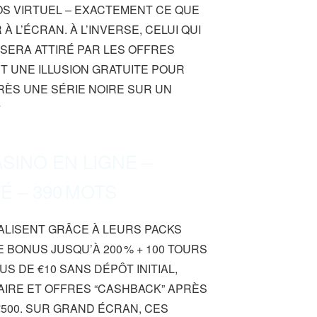
OS VIRTUEL – EXACTEMENT CE QUE
 L’ÉCRAN. À L’INVERSE, CELUI QUI
 SERA ATTIRÉ PAR LES OFFRES
NT UNE ILLUSION GRATUITE POUR
ÈS UNE SÉRIE NOIRE SUR UN
*
SINO EN LIGNE –
É – 390 MOTS
VALISENT GRÂCE À LEURS PACKS
BONUS JUSQU’À 200 % + 100 TOURS
S DE €10 SANS DÉPÔT INITIAL,
IRE ET OFFRES “CASHBACK” APRÈS
500. SUR GRAND ÉCRAN, CES