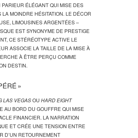
 PARIEUR ÉLÉGANT QUI MISE DES
LA MOINDRE HÉSITATION. LE DÉCOR
USE, LIMOUSINES ARGENTÉES –
RISQUE EST SYNONYME DE PRESTIGE
NT, CE STÉRÉOTYPE ACTIVE LE
EUR ASSOCIE LA TAILLE DE LA MISE À
CHERCHE À ÊTRE PERÇU COMME
ON DESTIN.
PÉRÉ »
G LAS VEGAS
OU
HARD EIGHT
 AU BORD DU GOUFFRE QUI MISE
ACLE FINANCIER. LA NARRATION
QUE ET CRÉE UNE TENSION ENTRE
IR D’UN RETOURNEMENT