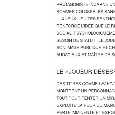
PROTAGONISTE INCARNE UN
SOMMES COLOSSALES SANS 
LUXUEUX – SUITES PENTHO
RENFORCE L’IDÉE QUE LE 
SOCIAL. PSYCHOLOGIQUEME
BESOIN DE STATUT : LE JOU
SON IMAGE PUBLIQUE ET 
AUDACIEUX ET MAÎTRE DE S
LE « JOUEUR DÉSES
DES TITRES COMME
LEAVIN
MONTRENT UN PERSONNAGE
TOUT POUR TENTER UN MIR
EXPLOITE LA PEUR DU MAN
PERTE IMMINENTE ET ESPO