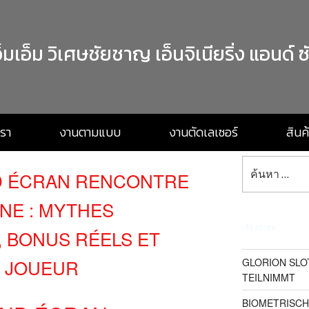
็มเอ็ม วิเศษชัยชาญ เอ็นจิเนียริ่ง แอนด์
เรา
งานตามแบบ
งานตัดเลเซอร์
สินค
D ÉCRAN RENCONTRE
GNE : MYTHES
เรื่องล่าสุด
 BONUS RÉELS ET
 JOUEUR
GLORION SLO
TEILNIMMT
BIOMETRISCH