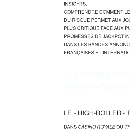
INSIGHTS.
COMPRENDRE COMMENT LE 
DU RISQUE PERMET AUX J
PLUS CRITIQUE FACE AUX P
PROMESSES DE JACKPOT IN
DANS LES BANDES‑ANNONC
FRANÇAISES ET INTERNATI
LES ARCHÉTYPES
CINÉMA – 380 MO
LE « HIGH‑ROLLER »
DANS
CASINO ROYALE
OU
TH