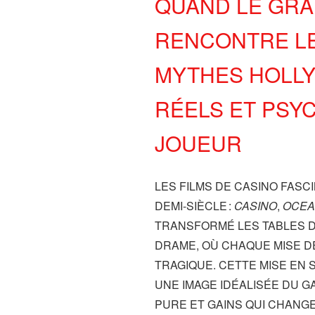
QUAND LE GR
RENCONTRE LE 
MYTHES HOLL
RÉELS ET PSY
JOUEUR
LES FILMS DE CASINO FASC
DEMI‑SIÈCLE :
CASINO
,
OCEA
TRANSFORMÉ LES TABLES D
DRAME, OÙ CHAQUE MISE D
TRAGIQUE. CETTE MISE EN
UNE IMAGE IDÉALISÉE DU G
PURE ET GAINS QUI CHANGE