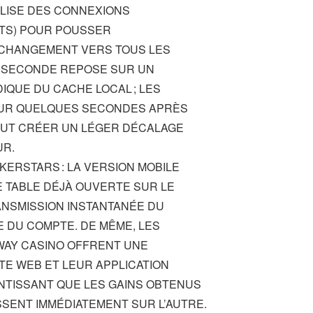
ILISE DES CONNEXIONS
TS) POUR POUSSER
CHANGEMENT VERS TOUS LES
A SECONDE REPOSE SUR UN
IQUE DU CACHE LOCAL ; LES
OUR QUELQUES SECONDES APRÈS
 PEUT CRÉER UN LÉGER DÉCALAGE
UR.
KERSTARS : LA VERSION MOBILE
 TABLE DÉJÀ OUVERTE SUR LE
NSMISSION INSTANTANÉE DU
E DU COMPTE. DE MÊME, LES
AY CASINO OFFRENT UNE
TE WEB ET LEUR APPLICATION
ANTISSANT QUE LES GAINS OBTENUS
SSENT IMMÉDIATEMENT SUR L’AUTRE.