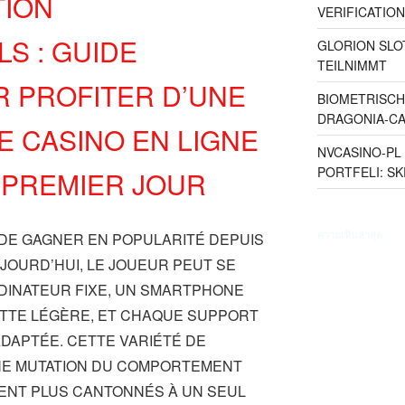
TION
VERIFICATION
LS : GUIDE
GLORION SLO
TEILNIMMT
 PROFITER D’UNE
BIOMETRISCH
DRAGONIA-CA
E CASINO EN LIGNE
NVCASINO-PL
PORTFELI: SK
 PREMIER JOUR
ความเห็นล่าสุด
 DE GAGNER EN POPULARITÉ DEPUIS
JOURD’HUI, LE JOUEUR PEUT SE
DINATEUR FIXE, UN SMARTPHONE
ETTE LÉGÈRE, ET CHAQUE SUPPORT
DAPTÉE. CETTE VARIÉTÉ DE
UNE MUTATION DU COMPORTEMENT
TENT PLUS CANTONNÉS À UN SEUL