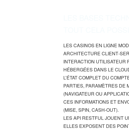
LES BASES TECH
TOUT CELA POSS
LES CASINOS EN LIGNE M
ARCHITECTURE CLIENT‑SE
INTERACTION UTILISATEUR 
HÉBERGÉES DANS LE CLOU
L’ÉTAT COMPLET DU COMPTE
PARTIES, PARAMÈTRES DE M
(NAVIGATEUR OU APPLICATIO
CES INFORMATIONS ET ENV
(MISE, SPIN, CASH‑OUT).
LES API RESTFUL JOUENT U
ELLES EXPOSENT DES POIN