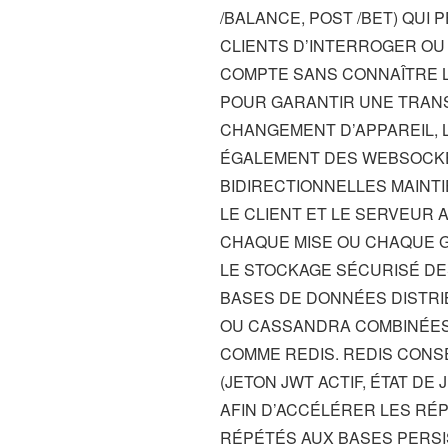
/BALANCE, POST /BET) QUI
CLIENTS D’INTERROGER OU
COMPTE SANS CONNAÎTRE L
POUR GARANTIR UNE TRANS
CHANGEMENT D’APPAREIL, 
ÉGALEMENT DES WEBSOCKE
BIDIRECTIONNELLES MAINT
LE CLIENT ET LE SERVEUR 
CHAQUE MISE OU CHAQUE GA
LE STOCKAGE SÉCURISÉ DE
BASES DE DONNÉES DISTR
OU CASSANDRA COMBINÉES
COMME REDIS. REDIS CONS
(JETON JWT ACTIF, ÉTAT D
AFIN D’ACCÉLÉRER LES RÉP
RÉPÉTÉS AUX BASES PERSI