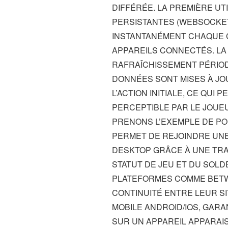
DIFFÉRÉE. LA PREMIÈRE UT
PERSISTANTES (WEBSOCKE
INSTANTANÉMENT CHAQUE 
APPAREILS CONNECTÉS. L
RAFRAÎCHISSEMENT PÉRIOD
DONNÉES SONT MISES À J
L’ACTION INITIALE, CE QUI
PERCEPTIBLE PAR LE JOUE
PRENONS L’EXEMPLE DE PO
PERMET DE REJOINDRE UNE
DESKTOP GRÂCE À UNE TRA
STATUT DE JEU ET DU SOLD
PLATEFORMES COMME BETW
CONTINUITÉ ENTRE LEUR SI
MOBILE ANDROID/IOS, GAR
SUR UN APPAREIL APPARAI