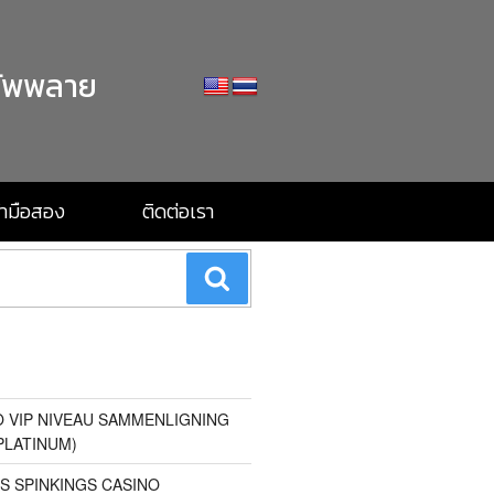
 ซัพพลาย
้ามือสอง
ติดต่อเรา
O VIP NIVEAU SAMMENLIGNING
PLATINUM)
S SPINKINGS CASINO