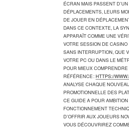
ÉCRAN MAIS PASSENT D’UN 
DÉPLACEMENTS, LEURS MO
DE JOUER EN DÉPLACEMENT
DANS CE CONTEXTE, LA SY
APPARAÎT COMME UNE VÉRI
VOTRE SESSION DE CASINO
SANS INTERRUPTION, QUE 
VOTRE PC OU DANS LE MÉTR
POUR MIEUX COMPRENDRE L
RÉFÉRENCE :
HTTPS://WWW
ANALYSE CHAQUE NOUVEAU
PROMOTIONNELLE DES PLAT
CE GUIDE A POUR AMBITION
FONCTIONNEMENT TECHNIQ
D’OFFRIR AUX JOUEURS NOV
VOUS DÉCOUVRIREZ COMME