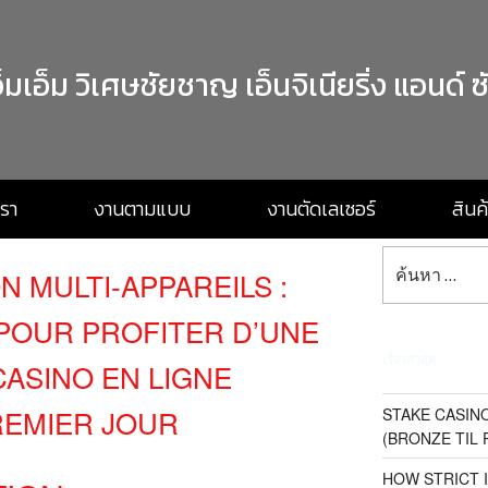
็มเอ็ม วิเศษชัยชาญ เอ็นจิเนียริ่ง แอนด์
เรา
งานตามแบบ
งานตัดเลเซอร์
สินค
 MULTI‑APPAREILS :
POUR PROFITER D’UNE
เรื่องล่าสุด
CASINO EN LIGNE
REMIER JOUR
STAKE CASIN
(BRONZE TIL 
HOW STRICT I