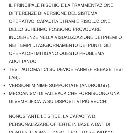
IL PRINCIPALE RISCHIO È LA FRAMMENTAZIONE.
DIFFERENZE DI VERSIONE DEL SISTEMA
OPERATIVO, CAPACITÀ DI RAM E RISOLUZIONE
DELLO SCHERMO POSSONO PROVOCARE
INCOERENZE NELLA VISUALIZZAZIONE DEI PREMI O
NEI TEMPI DI AGGIORNAMENTO DEI PUNTI. GLI
OPERATORI MITIGANO QUESTO PROBLEMA
ADOTTANDO:
TEST AUTOMATICI SU DEVICE FARM (FIREBASE TEST
LAB).
VERSIONI MINIME SUPPORTATE (ANDROID 9+).
MECCANISMI DI FALLBACK CHE FORNISCONO UNA
UI SEMPLIFICATA SU DISPOSITIVI PIÙ VECCHI.
NONOSTANTE LE SFIDE, LA CAPACITÀ DI
PERSONALIZZARE OFFERTE IN BASE A DATI DI
CONTESTO (ORA, LUOGO, TIPO DI DISPOSITIVO)