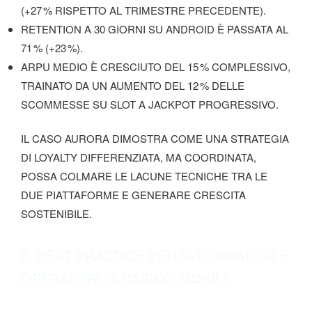
(+27 % RISPETTO AL TRIMESTRE PRECEDENTE).
RETENTION A 30 GIORNI SU ANDROID È PASSATA AL
71 % (+23 %).
ARPU MEDIO È CRESCIUTO DEL 15 % COMPLESSIVO,
TRAINATO DA UN AUMENTO DEL 12 % DELLE
SCOMMESSE SU SLOT A JACKPOT PROGRESSIVO.
IL CASO AURORA DIMOSTRA COME UNA STRATEGIA
DI LOYALTY DIFFERENZIATA, MA COORDINATA,
POSSA COLMARE LE LACUNE TECNICHE TRA LE
DUE PIATTAFORME E GENERARE CRESCITA
SOSTENIBILE.
6. BEST PRACTICE PER SVILUPPATORI E
OPERATORI DI CASINÒ MOBILE