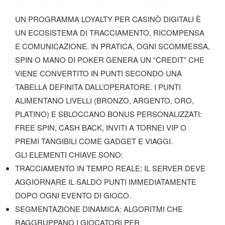
UN PROGRAMMA LOYALTY PER CASINÒ DIGITALI È
UN ECOSISTEMA DI TRACCIAMENTO, RICOMPENSA
E COMUNICAZIONE. IN PRATICA, OGNI SCOMMESSA,
SPIN O MANO DI POKER GENERA UN “CREDIT” CHE
VIENE CONVERTITO IN PUNTI SECONDO UNA
TABELLA DEFINITA DALL’OPERATORE. I PUNTI
ALIMENTANO LIVELLI (BRONZO, ARGENTO, ORO,
PLATINO) E SBLOCCANO BONUS PERSONALIZZATI:
FREE SPIN, CASH BACK, INVITI A TORNEI VIP O
PREMI TANGIBILI COME GADGET E VIAGGI.
GLI ELEMENTI CHIAVE SONO:
TRACCIAMENTO IN TEMPO REALE: IL SERVER DEVE
AGGIORNARE IL SALDO PUNTI IMMEDIATAMENTE
DOPO OGNI EVENTO DI GIOCO.
SEGMENTAZIONE DINAMICA: ALGORITMI CHE
RAGGRUPPANO I GIOCATORI PER