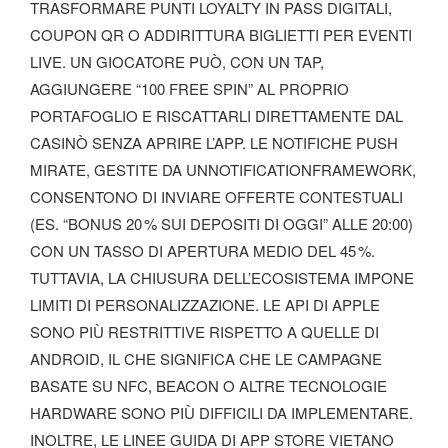
TRASFORMARE PUNTI LOYALTY IN PASS DIGITALI,
COUPON QR O ADDIRITTURA BIGLIETTI PER EVENTI
LIVE. UN GIOCATORE PUÒ, CON UN TAP,
AGGIUNGERE “100 FREE SPIN” AL PROPRIO
PORTAFOGLIO E RISCATTARLI DIRETTAMENTE DAL
CASINÒ SENZA APRIRE L’APP. LE NOTIFICHE PUSH
MIRATE, GESTITE DA UNNOTIFICATIONFRAMEWORK,
CONSENTONO DI INVIARE OFFERTE CONTESTUALI
(ES. “BONUS 20 % SUI DEPOSITI DI OGGI” ALLE 20:00)
CON UN TASSO DI APERTURA MEDIO DEL 45 %.
TUTTAVIA, LA CHIUSURA DELL’ECOSISTEMA IMPONE
LIMITI DI PERSONALIZZAZIONE. LE API DI APPLE
SONO PIÙ RESTRITTIVE RISPETTO A QUELLE DI
ANDROID, IL CHE SIGNIFICA CHE LE CAMPAGNE
BASATE SU NFC, BEACON O ALTRE TECNOLOGIE
HARDWARE SONO PIÙ DIFFICILI DA IMPLEMENTARE.
INOLTRE, LE LINEE GUIDA DI APP STORE VIETANO