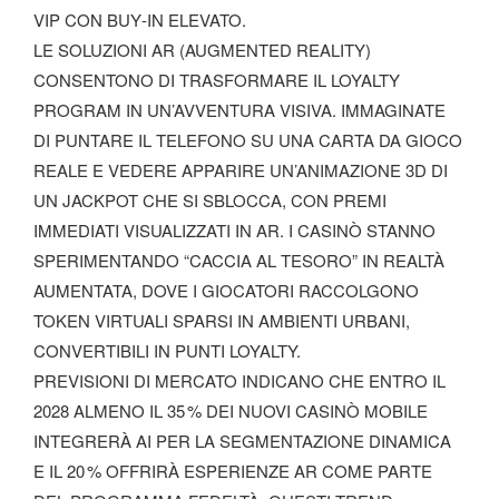
VIP CON BUY‑IN ELEVATO.
LE SOLUZIONI AR (AUGMENTED REALITY)
CONSENTONO DI TRASFORMARE IL LOYALTY
PROGRAM IN UN’AVVENTURA VISIVA. IMMAGINATE
DI PUNTARE IL TELEFONO SU UNA CARTA DA GIOCO
REALE E VEDERE APPARIRE UN’ANIMAZIONE 3D DI
UN JACKPOT CHE SI SBLOCCA, CON PREMI
IMMEDIATI VISUALIZZATI IN AR. I CASINÒ STANNO
SPERIMENTANDO “CACCIA AL TESORO” IN REALTÀ
AUMENTATA, DOVE I GIOCATORI RACCOLGONO
TOKEN VIRTUALI SPARSI IN AMBIENTI URBANI,
CONVERTIBILI IN PUNTI LOYALTY.
PREVISIONI DI MERCATO INDICANO CHE ENTRO IL
2028 ALMENO IL 35 % DEI NUOVI CASINÒ MOBILE
INTEGRERÀ AI PER LA SEGMENTAZIONE DINAMICA
E IL 20 % OFFRIRÀ ESPERIENZE AR COME PARTE