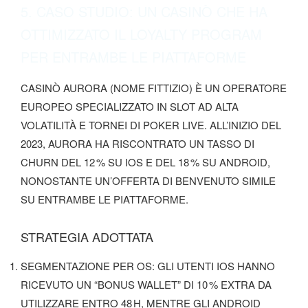
5. CASO STUDIO: UN CASINÒ CHE HA
OTTIMIZZATO IL LOYALTY PROGRAM
PER ENTRAMBE LE PIATTAFORME
CASINÒ AURORA (NOME FITTIZIO) È UN OPERATORE
EUROPEO SPECIALIZZATO IN SLOT AD ALTA
VOLATILITÀ E TORNEI DI POKER LIVE. ALL’INIZIO DEL
2023, AURORA HA RISCONTRATO UN TASSO DI
CHURN DEL 12 % SU IOS E DEL 18 % SU ANDROID,
NONOSTANTE UN’OFFERTA DI BENVENUTO SIMILE
SU ENTRAMBE LE PIATTAFORME.
STRATEGIA ADOTTATA
SEGMENTAZIONE PER OS: GLI UTENTI IOS HANNO
RICEVUTO UN “BONUS WALLET” DI 10 % EXTRA DA
UTILIZZARE ENTRO 48 H, MENTRE GLI ANDROID