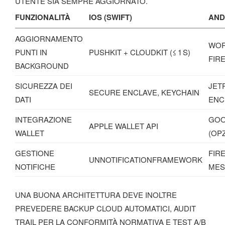
UTENTE SIA SEMPRE AGGIORNATO.
FUNZIONALITÀ
IOS (SWIFT)
AND
AGGIORNAMENTO
WOR
PUNTI IN
PUSHKIT + CLOUDKIT (≤ 1 S)
FIRE
BACKGROUND
SICUREZZA DEI
JET
SECURE ENCLAVE, KEYCHAIN
DATI
ENC
INTEGRAZIONE
GOO
APPLE WALLET API
WALLET
(OP
GESTIONE
FIR
UNNOTIFICATIONFRAMEWORK
NOTIFICHE
MES
UNA BUONA ARCHITETTURA DEVE INOLTRE
PREVEDERE BACKUP CLOUD AUTOMATICI, AUDIT
TRAIL PER LA CONFORMITÀ NORMATIVA E TEST A/B