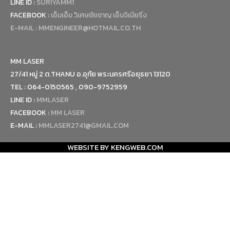
LINE ID :
SURIYAMM1
FACEBOOK :
เอ็มเอ็ม วิเศษชัยชาญ เอ็นจิเนียริ่ง
E-MAIL :
MMENGINEER@HOTMAIL.CO.TH
MM LASER
27/41 หมู่ 2 ต.THANU อ.อุทัย พระนครศรีอยุธยา 13120
TEL : 064-0150565 , 090-9752959
LINE ID :
MMLASER
FACEBOOK :
MM LASER
E-MAIL :
MMLASER2741@GMAIL.COM
WEBSITE BY
KENGWEB.COM