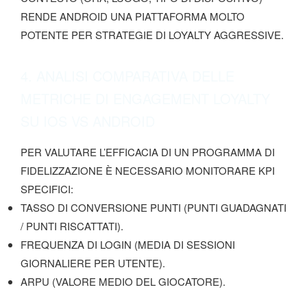
RENDE ANDROID UNA PIATTAFORMA MOLTO
POTENTE PER STRATEGIE DI LOYALTY AGGRESSIVE.
4. ANALISI COMPARATIVA DELLE
METRICHE DI ENGAGEMENT LOYALTY
SU IOS VS ANDROID
PER VALUTARE L’EFFICACIA DI UN PROGRAMMA DI
FIDELIZZAZIONE È NECESSARIO MONITORARE KPI
SPECIFICI:
TASSO DI CONVERSIONE PUNTI (PUNTI GUADAGNATI
/ PUNTI RISCATTATI).
FREQUENZA DI LOGIN (MEDIA DI SESSIONI
GIORNALIERE PER UTENTE).
ARPU (VALORE MEDIO DEL GIOCATORE).