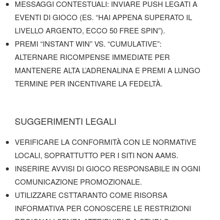
MESSAGGI CONTESTUALI: INVIARE PUSH LEGATI A
EVENTI DI GIOCO (ES. “HAI APPENA SUPERATO IL
LIVELLO ARGENTO, ECCO 50 FREE SPIN”).
PREMI “INSTANT WIN” VS. “CUMULATIVE”:
ALTERNARE RICOMPENSE IMMEDIATE PER
MANTENERE ALTA L’ADRENALINA E PREMI A LUNGO
TERMINE PER INCENTIVARE LA FEDELTÀ.
SUGGERIMENTI LEGALI
VERIFICARE LA CONFORMITÀ CON LE NORMATIVE
LOCALI, SOPRATTUTTO PER I SITI NON AAMS.
INSERIRE AVVISI DI GIOCO RESPONSABILE IN OGNI
COMUNICAZIONE PROMOZIONALE.
UTILIZZARE CSTTARANTO COME RISORSA
INFORMATIVA PER CONOSCERE LE RESTRIZIONI