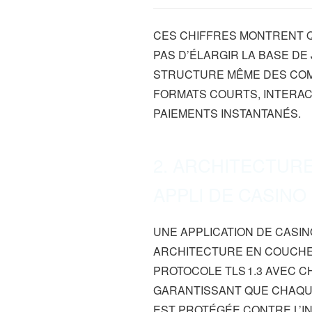
CES CHIFFRES MONTRENT Q
PAS D’ÉLARGIR LA BASE DE 
STRUCTURE MÊME DES COMP
FORMATS COURTS, INTERAC
PAIEMENTS INSTANTANÉS.
2. ARCHITECTUR
APPLI DE CASINO
UNE APPLICATION DE CASI
ARCHITECTURE EN COUCHES
PROTOCOLE TLS 1.3 AVEC C
GARANTISSANT QUE CHAQU
EST PROTÉGÉE CONTRE L’IN