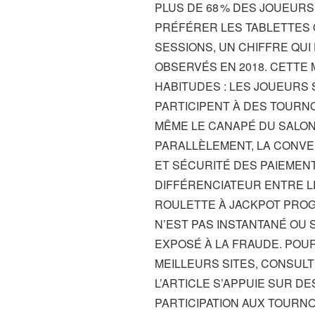
PLUS DE 68 % DES JOUEUR
PRÉFÉRER LES TABLETTES
SESSIONS, UN CHIFFRE QUI
OBSERVÉS EN 2018. CETTE
HABITUDES : LES JOUEURS 
PARTICIPENT À DES TOURNO
MÊME LE CANAPÉ DU SALON
PARALLÈLEMENT, LA CONVE
ET SÉCURITÉ DES PAIEMENT
DIFFÉRENCIATEUR ENTRE L
ROULETTE À JACKPOT PROGR
N’EST PAS INSTANTANÉ OU 
EXPOSÉ À LA FRAUDE. POU
MEILLEURS SITES, CONSUL
L’ARTICLE S’APPUIE SUR D
PARTICIPATION AUX TOURN