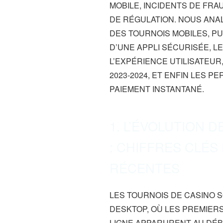
MOBILE, INCIDENTS DE FR
DE RÉGULATION. NOUS ANA
DES TOURNOIS MOBILES, P
D’UNE APPLI SÉCURISÉE, L
L’EXPÉRIENCE UTILISATEUR
2023‑2024, ET ENFIN LES P
PAIEMENT INSTANTANÉ.
1. L’ÉVOLUTION 
: CHIFFRES CLÉS
RÉCENTES
LES TOURNOIS DE CASINO 
DESKTOP, OÙ LES PREMIER
LIGNE APPARURENT AU DÉBU