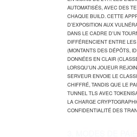
AUTOMATISÉS, AVEC DES T
CHAQUE BUILD. CETTE APP
D’EXPOSITION AUX VULNÉRA
DANS LE CADRE D’UN TOURN
DIFFÉRENCIENT ENTRE LES
(MONTANTS DES DÉPÔTS, ID
DONNÉES EN CLAIR (CLASS
LORSQU’UN JOUEUR REJOINT
SERVEUR ENVOIE LE CLAS
CHIFFRÉ, TANDIS QUE LE PA
TUNNEL TLS AVEC TOKENISA
LA CHARGE CRYPTOGRAPHI
CONFIDENTIALITÉ DES TRA
3. MODES DE PAI