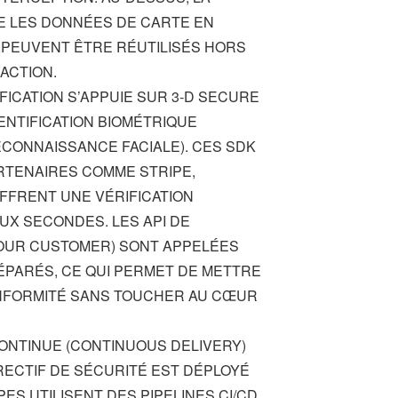
E LES DONNÉES DE CARTE EN
E PEUVENT ÊTRE RÉUTILISÉS HORS
ACTION.
ICATION S’APPUIE SUR 3‑D SECURE
DENTIFICATION BIOMÉTRIQUE
ECONNAISSANCE FACIALE). CES SDK
RTENAIRES COMME STRIPE,
FFRENT UNE VÉRIFICATION
EUX SECONDES. LES API DE
YOUR CUSTOMER) SONT APPELÉES
ÉPARÉS, CE QUI PERMET DE METTRE
ONFORMITÉ SANS TOUCHER AU CŒUR
CONTINUE (CONTINUOUS DELIVERY)
ECTIF DE SÉCURITÉ EST DÉPLOYÉ
IPES UTILISENT DES PIPELINES CI/CD