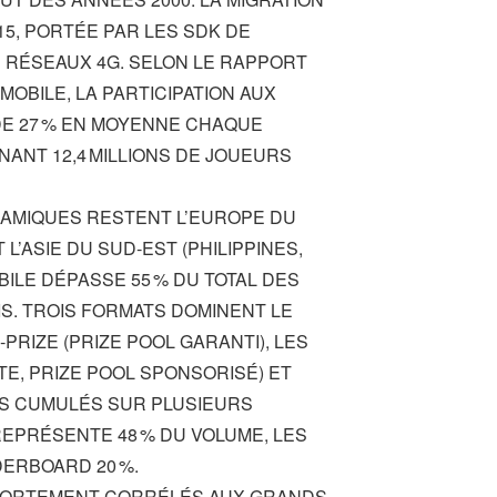
5, PORTÉE PAR LES SDK DE
S RÉSEAUX 4G. SELON LE RAPPORT
MOBILE, LA PARTICIPATION AUX
DE 27 % EN MOYENNE CHAQUE
NANT 12,4 MILLIONS DE JOUEURS
NAMIQUES RESTENT L’EUROPE DU
 L’ASIE DU SUD‑EST (PHILIPPINES,
BILE DÉPASSE 55 % DU TOTAL DES
S. TROIS FORMATS DOMINENT LE
‑PRIZE (PRIZE POOL GARANTI), LES
E, PRIZE POOL SPONSORISÉ) ET
S CUMULÉS SUR PLUSIEURS
REPRÉSENTE 48 % DU VOLUME, LES
DERBOARD 20 %.
T FORTEMENT CORRÉLÉS AUX GRANDS