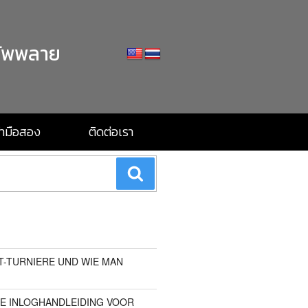
 ซัพพลาย
้ามือสอง
ติดต่อเรา
T-TURNIERE UND WIE MAN
E INLOGHANDLEIDING VOOR