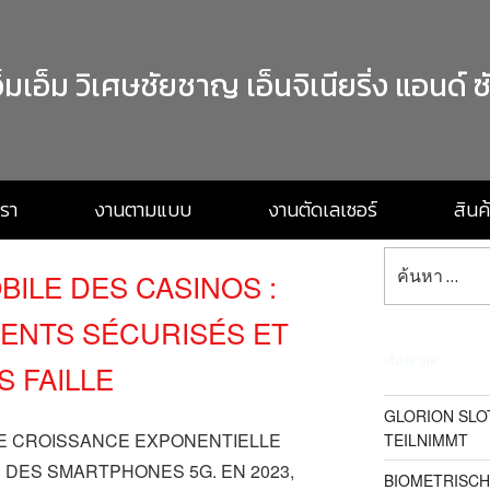
็มเอ็ม วิเศษชัยชาญ เอ็นจิเนียริ่ง แอนด์
เรา
งานตามแบบ
งานตัดเลเซอร์
สินค
BILE DES CASINOS :
MENTS SÉCURISÉS ET
เรื่องล่าสุด
 FAILLE
GLORION SLO
NE CROISSANCE EXPONENTIELLE
TEILNIMMT
 DES SMARTPHONES 5G. EN 2023,
BIOMETRISCH