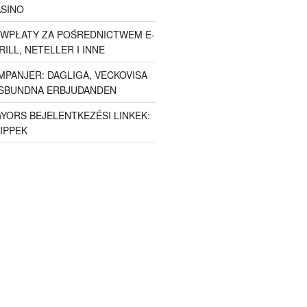
SINO
 WPŁATY ZA POŚREDNICTWEM E-
RILL, NETELLER I INNE
MPANJER: DAGLIGA, VECKOVISA
SBUNDNA ERBJUDANDEN
YORS BEJELENTKEZÉSI LINKEK:
IPPEK