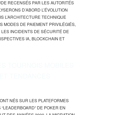
AUDE RECENSÉS PAR LES AUTORITÉS
LYSERONS D’ABORD L’ÉVOLUTION
UIS L’ARCHITECTURE TECHNIQUE
ES MODES DE PAIEMENT PRIVILÉGIÉS,
, LES INCIDENTS DE SÉCURITÉ DE
ERSPECTIVES IA, BLOCKCHAIN ET
DES TOURNOIS MOBILES
 ET TENDANCES
SONT NÉS SUR LES PLATEFORMES
S “LEADERBOARD” DE POKER EN
T DES ANNÉES 2000. LA MIGRATION