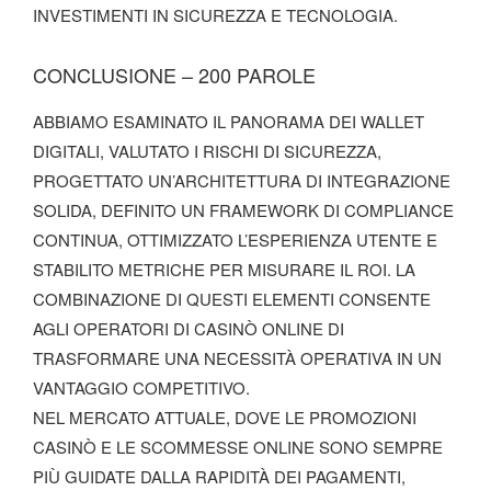
INVESTIMENTI IN SICUREZZA E TECNOLOGIA.
CONCLUSIONE – 200 PAROLE
ABBIAMO ESAMINATO IL PANORAMA DEI WALLET
DIGITALI, VALUTATO I RISCHI DI SICUREZZA,
PROGETTATO UN’ARCHITETTURA DI INTEGRAZIONE
SOLIDA, DEFINITO UN FRAMEWORK DI COMPLIANCE
CONTINUA, OTTIMIZZATO L’ESPERIENZA UTENTE E
STABILITO METRICHE PER MISURARE IL ROI. LA
COMBINAZIONE DI QUESTI ELEMENTI CONSENTE
AGLI OPERATORI DI CASINÒ ONLINE DI
TRASFORMARE UNA NECESSITÀ OPERATIVA IN UN
VANTAGGIO COMPETITIVO.
NEL MERCATO ATTUALE, DOVE LE PROMOZIONI
CASINÒ E LE SCOMMESSE ONLINE SONO SEMPRE
PIÙ GUIDATE DALLA RAPIDITÀ DEI PAGAMENTI,