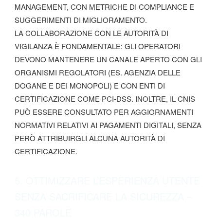
MANAGEMENT, CON METRICHE DI COMPLIANCE E
SUGGERIMENTI DI MIGLIORAMENTO.
LA COLLABORAZIONE CON LE AUTORITÀ DI
VIGILANZA È FONDAMENTALE: GLI OPERATORI
DEVONO MANTENERE UN CANALE APERTO CON GLI
ORGANISMI REGOLATORI (ES. AGENZIA DELLE
DOGANE E DEI MONOPOLI) E CON ENTI DI
CERTIFICAZIONE COME PCI‑DSS. INOLTRE, IL CNIS
PUÒ ESSERE CONSULTATO PER AGGIORNAMENTI
NORMATIVI RELATIVI AI PAGAMENTI DIGITALI, SENZA
PERÒ ATTRIBUIRGLI ALCUNA AUTORITÀ DI
CERTIFICAZIONE.
5. OTTIMIZZARE L’ESPERIENZA UTENTE
SENZA SACRIFICARE LA SICUREZZA –
340 PAROLE