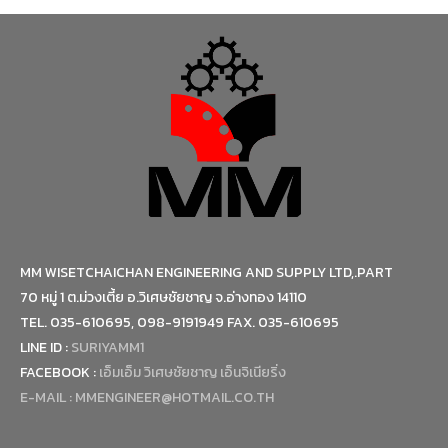
MM WISETCHAICHAN ENGINEERING AND SUPPLY LTD,.PART
70 หมู่ 1 ต.ม่วงเตี้ย อ.วิเศษชัยชาญ จ.อ่างทอง 14110
TEL. 035-610695, 098-9191949 FAX. 035-610695
LINE ID :
SURIYAMM1
FACEBOOK :
เอ็มเอ็ม วิเศษชัยชาญ เอ็นจิเนียริ่ง
E-MAIL :
MMENGINEER@HOTMAIL.CO.TH