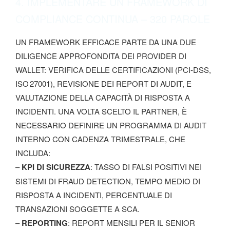
4. IMPLEMENTARE UN FRAMEWORK DI
COMPLIANCE CONTINUA – 320 PAROLE
UN FRAMEWORK EFFICACE PARTE DA UNA DUE
DILIGENCE APPROFONDITA DEI PROVIDER DI
WALLET: VERIFICA DELLE CERTIFICAZIONI (PCI‑DSS,
ISO 27001), REVISIONE DEI REPORT DI AUDIT, E
VALUTAZIONE DELLA CAPACITÀ DI RISPOSTA A
INCIDENTI. UNA VOLTA SCELTO IL PARTNER, È
NECESSARIO DEFINIRE UN PROGRAMMA DI AUDIT
INTERNO CON CADENZA TRIMESTRALE, CHE
INCLUDA:
–
KPI DI SICUREZZA
: TASSO DI FALSI POSITIVI NEI
SISTEMI DI FRAUD DETECTION, TEMPO MEDIO DI
RISPOSTA A INCIDENTI, PERCENTUALE DI
TRANSAZIONI SOGGETTE A SCA.
–
REPORTING
: REPORT MENSILI PER IL SENIOR