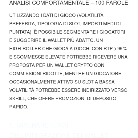
ANALISI COMPORTAMENTALE – 100 PAROLE
UTILIZZANDO I DATI DI GIOCO (VOLATILITÀ
PREFERITA, TIPOLOGIA DI SLOT, IMPORTI MEDI DI
PUNTATA), È POSSIBILE SEGMENTARE I GIOCATORI
E SUGGERIRE IL WALLET PIÙ ADATTO. UN
HIGH‑ROLLER CHE GIOCA A GIOCHI CON RTP > 96 %
E SCOMMESSE ELEVATE POTREBBE RICEVERE UNA
PROPOSTA PER UN WALLET CRYPTO CON
COMMISSIONI RIDOTTE, MENTRE UN GIOCATORE
OCCASIONALMENTE ATTIVO SU SLOT A BASSA
VOLATILITÀ POTREBBE ESSERE INDIRIZZATO VERSO
SKRILL, CHE OFFRE PROMOZIONI DI DEPOSITO
RAPIDO.
6. MISURARE IL ROI
DELL’INTEGRAZIONE DEI WALLET