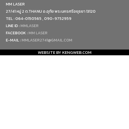
MM LASER
27/41 หมู่ 2 ต.THANU อ.อุทัย พระนครศรีอยุธยา 13120
TEL : 064-0150565 , 090-9752959
LINE ID :
MMLASER
FACEBOOK :
MM LASER
E-MAIL :
MMLASER2741@GMAIL.COM
WEBSITE BY
KENGWEB.COM