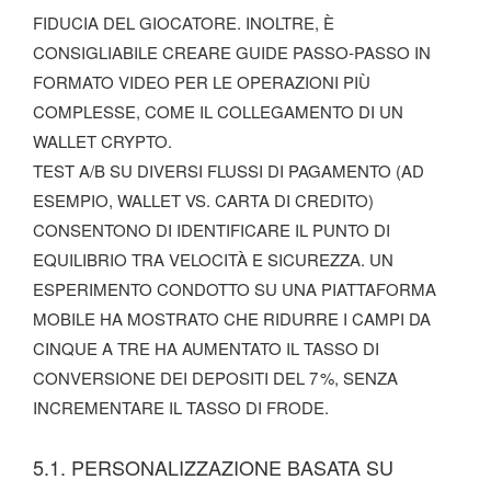
FIDUCIA DEL GIOCATORE. INOLTRE, È
CONSIGLIABILE CREARE GUIDE PASSO‑PASSO IN
FORMATO VIDEO PER LE OPERAZIONI PIÙ
COMPLESSE, COME IL COLLEGAMENTO DI UN
WALLET CRYPTO.
TEST A/B SU DIVERSI FLUSSI DI PAGAMENTO (AD
ESEMPIO, WALLET VS. CARTA DI CREDITO)
CONSENTONO DI IDENTIFICARE IL PUNTO DI
EQUILIBRIO TRA VELOCITÀ E SICUREZZA. UN
ESPERIMENTO CONDOTTO SU UNA PIATTAFORMA
MOBILE HA MOSTRATO CHE RIDURRE I CAMPI DA
CINQUE A TRE HA AUMENTATO IL TASSO DI
CONVERSIONE DEI DEPOSITI DEL 7 %, SENZA
INCREMENTARE IL TASSO DI FRODE.
5.1. PERSONALIZZAZIONE BASATA SU