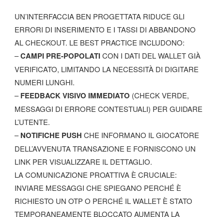
UN’INTERFACCIA BEN PROGETTATA RIDUCE GLI
ERRORI DI INSERIMENTO E I TASSI DI ABBANDONO
AL CHECKOUT. LE BEST PRACTICE INCLUDONO:
–
CAMPI PRE‑POPOLATI
CON I DATI DEL WALLET GIÀ
VERIFICATO, LIMITANDO LA NECESSITÀ DI DIGITARE
NUMERI LUNGHI.
–
FEEDBACK VISIVO IMMEDIATO
(CHECK VERDE,
MESSAGGI DI ERRORE CONTESTUALI) PER GUIDARE
L’UTENTE.
–
NOTIFICHE PUSH
CHE INFORMANO IL GIOCATORE
DELL’AVVENUTA TRANSAZIONE E FORNISCONO UN
LINK PER VISUALIZZARE IL DETTAGLIO.
LA COMUNICAZIONE PROATTIVA È CRUCIALE:
INVIARE MESSAGGI CHE SPIEGANO PERCHÉ È
RICHIESTO UN OTP O PERCHÉ IL WALLET È STATO
TEMPORANEAMENTE BLOCCATO AUMENTA LA