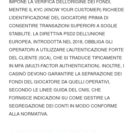
IMPONE LA VERIFICA DELL’ORIGINE DEI FONDI,
MENTRE IL KYC (KNOW YOUR CUSTOMER) RICHIEDE
L’IDENTIFICAZIONE DEL GIOCATORE PRIMA DI
CONSENTIRE TRANSAZIONI SUPERIORI A SOGLIE
STABILITE. LA DIRETTIVA PSD2 DELL’UNIONE
EUROPEA, INTRODOTTA NEL 2018, OBBLIGA GLI
OPERATORI A UTILIZZARE L’AUTENTICAZIONE FORTE
DEL CLIENTE (SCA), CHE SI TRADUCE TIPICAMENTE
IN MFA (MULTI‑FACTOR AUTHENTICATION). INOLTRE, I
CASINÒ DEVONO GARANTIRE LA SEPARAZIONE DEI
FONDI DEL GIOCATORE DA QUELLI OPERATIVI,
SECONDO LE LINEE GUIDA DEL CNIS, CHE
FORNISCE INDICAZIONI SU COME GESTIRE LA
SEGREGAZIONE DEI CONTI IN MODO CONFORME
ALLA NORMATIVA.
2. VALUTAZIONE DEI RISCHI DI