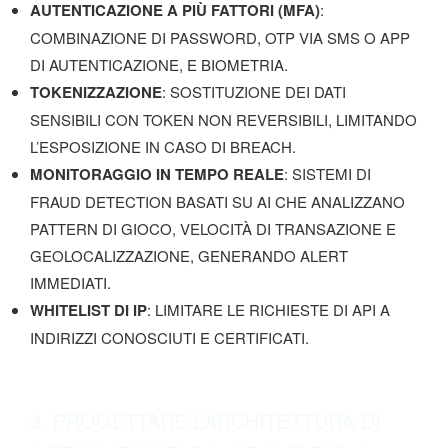
AUTENTICAZIONE A PIÙ FATTORI (MFA)
:
COMBINAZIONE DI PASSWORD, OTP VIA SMS O APP
DI AUTENTICAZIONE, E BIOMETRIA.
TOKENIZZAZIONE
: SOSTITUZIONE DEI DATI
SENSIBILI CON TOKEN NON REVERSIBILI, LIMITANDO
L’ESPOSIZIONE IN CASO DI BREACH.
MONITORAGGIO IN TEMPO REALE
: SISTEMI DI
FRAUD DETECTION BASATI SU AI CHE ANALIZZANO
PATTERN DI GIOCO, VELOCITÀ DI TRANSAZIONE E
GEOLOCALIZZAZIONE, GENERANDO ALERT
IMMEDIATI.
WHITELIST DI IP
: LIMITARE LE RICHIESTE DI API A
INDIRIZZI CONOSCIUTI E CERTIFICATI.
3. PROGETTARE L’ARCHITETTURA DI