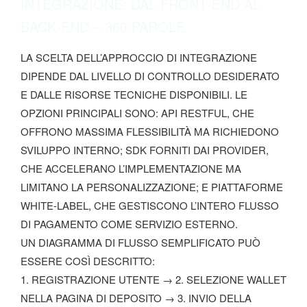
INTEGRAZIONE: DAL FRONT‑END AL
BACK‑END – 360 PAROLE
LA SCELTA DELL’APPROCCIO DI INTEGRAZIONE
DIPENDE DAL LIVELLO DI CONTROLLO DESIDERATO
E DALLE RISORSE TECNICHE DISPONIBILI. LE
OPZIONI PRINCIPALI SONO: API RESTFUL, CHE
OFFRONO MASSIMA FLESSIBILITÀ MA RICHIEDONO
SVILUPPO INTERNO; SDK FORNITI DAI PROVIDER,
CHE ACCELERANO L’IMPLEMENTAZIONE MA
LIMITANO LA PERSONALIZZAZIONE; E PIATTAFORME
WHITE‑LABEL, CHE GESTISCONO L’INTERO FLUSSO
DI PAGAMENTO COME SERVIZIO ESTERNO.
UN DIAGRAMMA DI FLUSSO SEMPLIFICATO PUÒ
ESSERE COSÌ DESCRITTO:
1. REGISTRAZIONE UTENTE → 2. SELEZIONE WALLET
NELLA PAGINA DI DEPOSITO → 3. INVIO DELLA