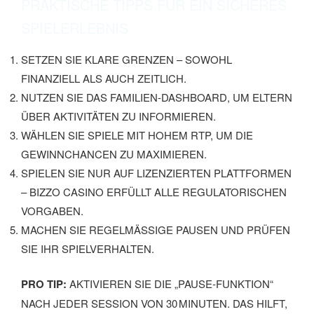
PRAKTISCHE TIPPS FÜR EIN SICHERES
SPIELERLEBNIS
SETZEN SIE KLARE GRENZEN – SOWOHL
FINANZIELL ALS AUCH ZEITLICH.
NUTZEN SIE DAS FAMILIEN‑DASHBOARD, UM ELTERN
ÜBER AKTIVITÄTEN ZU INFORMIEREN.
WÄHLEN SIE SPIELE MIT HOHEM RTP, UM DIE
GEWINNCHANCEN ZU MAXIMIEREN.
SPIELEN SIE NUR AUF LIZENZIERTEN PLATTFORMEN
– BIZZO CASINO ERFÜLLT ALLE REGULATORISCHEN
VORGABEN.
MACHEN SIE REGELMÄSSIGE PAUSEN UND PRÜFEN S
IE IHR SPIELVERHALTEN.
PRO TIP:
AKTIVIEREN SIE DIE „PAUSE‑FUNKTION“
NACH JEDER SESSION VON 30 MINUTEN. DAS HILFT,