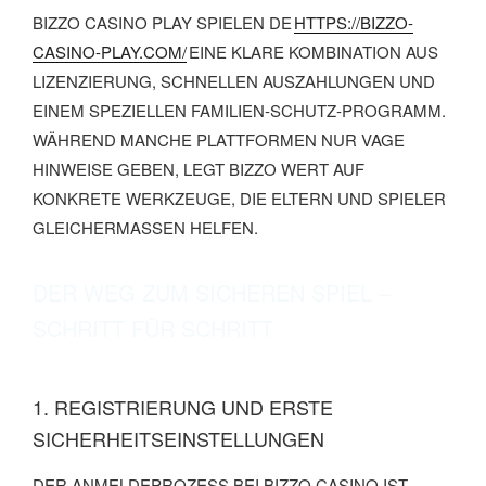
BIZZO CASINO PLAY SPIELEN DE
HTTPS://BIZZO-
CASINO-PLAY.COM/
EINE KLARE KOMBINATION AUS
LIZENZIERUNG, SCHNELLEN AUSZAHLUNGEN UND
EINEM SPEZIELLEN FAMILIEN‑SCHUTZ‑PROGRAMM.
WÄHREND MANCHE PLATTFORMEN NUR VAGE
HINWEISE GEBEN, LEGT BIZZO WERT AUF
KONKRETE WERKZEUGE, DIE ELTERN UND SPIELER
GLEICHERMASSEN HELFEN.
DER WEG ZUM SICHEREN SPIEL –
SCHRITT FÜR SCHRITT
1. REGISTRIERUNG UND ERSTE
SICHERHEITSEINSTELLUNGEN
DER ANMELDEPROZESS BEI BIZZO CASINO IST