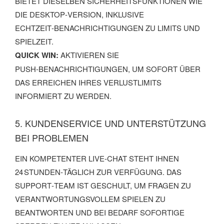
BIETET DIESELBEN SICHERHEITSFUNKTIONEN WIE
DIE DESKTOP‑VERSION, INKLUSIVE
ECHTZEIT‑BENACHRICHTIGUNGEN ZU LIMITS UND
SPIELZEIT.
QUICK WIN:
AKTIVIEREN SIE
PUSH‑BENACHRICHTIGUNGEN, UM SOFORT ÜBER
DAS ERREICHEN IHRES VERLUSTLIMITS
INFORMIERT ZU WERDEN.
5. KUNDENSERVICE UND UNTERSTÜTZUNG
BEI PROBLEMEN
EIN KOMPETENTER LIVE‑CHAT STEHT IHNEN
24 STUNDEN‑TÄGLICH ZUR VERFÜGUNG. DAS
SUPPORT‑TEAM IST GESCHULT, UM FRAGEN ZU
VERANTWORTUNGSVOLLEM SPIELEN ZU
BEANTWORTEN UND BEI BEDARF SOFORTIGE