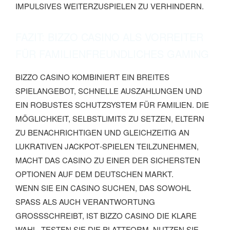
IMPULSIVES WEITERZUSPIELEN ZU VERHINDERN.
FAZIT: BIZZO CASINO ALS VORREITER
FÜR FAMILIENFREUNDLICHES GAMING
BIZZO CASINO KOMBINIERT EIN BREITES
SPIELANGEBOT, SCHNELLE AUSZAHLUNGEN UND
EIN ROBUSTES SCHUTZSYSTEM FÜR FAMILIEN. DIE
MÖGLICHKEIT, SELBSTLIMITS ZU SETZEN, ELTERN
ZU BENACHRICHTIGEN UND GLEICHZEITIG AN
LUKRATIVEN JACKPOT‑SPIELEN TEILZUNEHMEN,
MACHT DAS CASINO ZU EINER DER SICHERSTEN
OPTIONEN AUF DEM DEUTSCHEN MARKT.
WENN SIE EIN CASINO SUCHEN, DAS SOWOHL
SPASS ALS AUCH VERANTWORTUNG G
ROSSSCHREIBT, IST BIZZO CASINO DIE KLARE WA
HL. TESTEN SIE DIE PLATTFORM, NUTZEN SIE DE