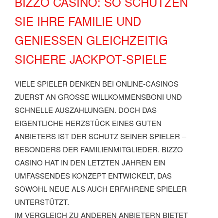
BIZZO CASINO: SO SCHÜTZEN
SIE IHRE FAMILIE UND
GENIESSEN GLEICHZEITIG S
ICHERE JACKPOT‑SPIELE
VIELE SPIELER DENKEN BEI ONLINE‑CASINOS
ZUERST AN GROSSE WILLKOMMENSBONI UND S
CHNELLE AUSZAHLUNGEN. DOCH DAS E
IGENTLICHE HERZSTÜCK EINES GUTEN A
NBIETERS IST DER SCHUTZ SEINER SPIELER – B
ESONDERS DER FAMILIENMITGLIEDER. BIZZO C
ASINO HAT IN DEN LETZTEN JAHREN EIN U
MFASSENDES KONZEPT ENTWICKELT, DAS S
OWOHL NEUE ALS AUCH ERFAHRENE SPIELER U
NTERSTÜTZT.
IM VERGLEICH ZU ANDEREN ANBIETERN BIETET