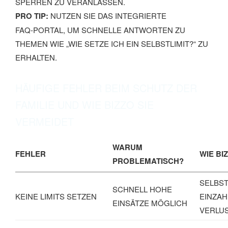
SPERREN ZU VERANLASSEN.
PRO TIP:
NUTZEN SIE DAS INTEGRIERTE
FAQ‑PORTAL, UM SCHNELLE ANTWORTEN ZU
THEMEN WIE „WIE SETZE ICH EIN SELBSTLIMIT?“ ZU
ERHALTEN.
HÄUFIGE FEHLER BEIM SCHUTZ DER
FAMILIE UND WIE BIZZO SIE
VERMEIDET
WARUM
FEHLER
WIE BI
PROBLEMATISCH?
SELBST
SCHNELL HOHE
KEINE LIMITS SETZEN
EINZAH
EINSÄTZE MÖGLICH
VERLUS