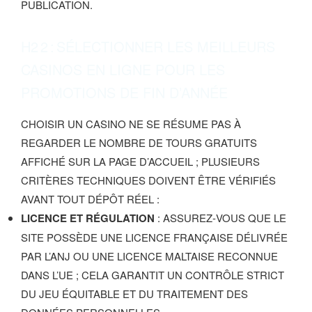
PUBLICATION.
H2 2 : SÉLECTIONNER LES MEILLEURS
CASINOS EN LIGNE POUR LES
PROMOTIONS DE FIN D’ANNÉE
CHOISIR UN CASINO NE SE RÉSUME PAS À
REGARDER LE NOMBRE DE TOURS GRATUITS
AFFICHÉ SUR LA PAGE D’ACCUEIL ; PLUSIEURS
CRITÈRES TECHNIQUES DOIVENT ÊTRE VÉRIFIÉS
AVANT TOUT DÉPÔT RÉEL :
LICENCE ET RÉGULATION
: ASSUREZ‑VOUS QUE LE
SITE POSSÈDE UNE LICENCE FRANÇAISE DÉLIVRÉE
PAR L’ANJ OU UNE LICENCE MALTAISE RECONNUE
DANS L’UE ; CELA GARANTIT UN CONTRÔLE STRICT
DU JEU ÉQUITABLE ET DU TRAITEMENT DES