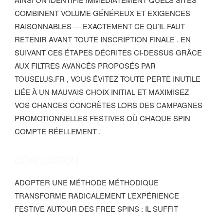
COMBINENT VOLUME GÉNÉREUX ET EXIGENCES
RAISONNABLES — EXACTEMENT CE QU’IL FAUT
RETENIR AVANT TOUTE INSCRIPTION FINALE . EN
SUIVANT CES ÉTAPES DÉCRITES CI‑DESSUS GRÂCE
AUX FILTRES AVANCÉS PROPOSÉS PAR
TOUSELUS.FR , VOUS ÉVITEZ TOUTE PERTE INUTILE
LIÉE À UN MAUVAIS CHOIX INITIAL ET MAXIMISEZ
VOS CHANCES CONCRÈTES LORS DES CAMPAGNES
PROMOTIONNELLES FESTIVES OÙ CHAQUE SPIN
COMPTE RÉELLEMENT .
CONCLUSION
ADOPTER UNE MÉTHODE MÉTHODIQUE
TRANSFORME RADICALEMENT L’EXPÉRIENCE
FESTIVE AUTOUR DES FREE SPINS : IL SUFFIT