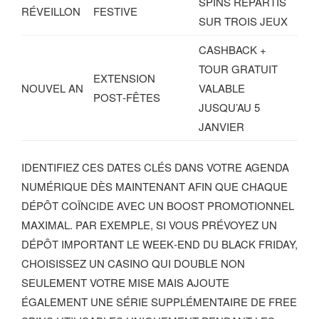
SPINS RÉPARTIS
RÉVEILLON
FESTIVE
SUR TROIS JEUX
CASHBACK +
TOUR GRATUIT
EXTENSION
NOUVEL AN
VALABLE
POST‑FÊTES
JUSQU’AU 5
JANVIER
IDENTIFIEZ CES DATES CLÉS DANS VOTRE AGENDA
NUMÉRIQUE DÈS MAINTENANT AFIN QUE CHAQUE
DÉPÔT COÏNCIDE AVEC UN BOOST PROMOTIONNEL
MAXIMAL. PAR EXEMPLE, SI VOUS PRÉVOYEZ UN
DÉPÔT IMPORTANT LE WEEK‑END DU BLACK FRIDAY,
CHOISISSEZ UN CASINO QUI DOUBLE NON
SEULEMENT VOTRE MISE MAIS AJOUTE
ÉGALEMENT UNE SÉRIE SUPPLÉMENTAIRE DE FREE