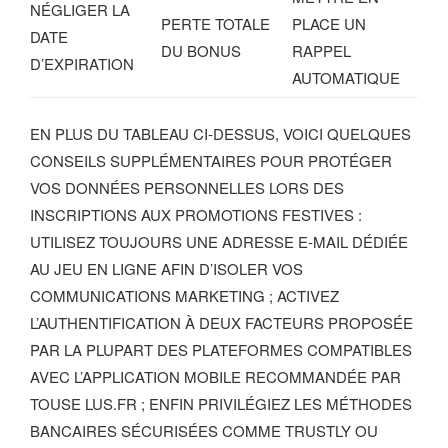
NÉGLIGER LA
PERTE TOTALE
PLACE UN
DATE
DU BONUS
RAPPEL
D’EXPIRATION
AUTOMATIQUE
EN PLUS DU TABLEAU CI‑DESSUS, VOICI QUELQUES
CONSEILS SUPPLÉMENTAIRES POUR PROTÉGER
VOS DONNÉES PERSONNELLES LORS DES
INSCRIPTIONS AUX PROMOTIONS FESTIVES :
UTILISEZ TOUJOURS UNE ADRESSE E‑MAIL DÉDIÉE
AU JEU EN LIGNE AFIN D’ISOLER VOS
COMMUNICATIONS MARKETING ; ACTIVEZ
L’AUTHENTIFICATION À DEUX FACTEURS PROPOSÉE
PAR LA PLUPART DES PLATEFORMES COMPATIBLES
AVEC L’APPLICATION MOBILE RECOMMANDÉE PAR
TOUSE LUS.FR ; ENFIN PRIVILÉGIEZ LES MÉTHODES
BANCAIRES SÉCURISÉES COMME TRUSTLY OU