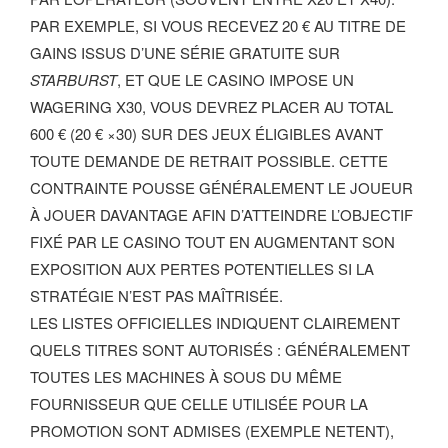
PAR EXEMPLE, SI VOUS RECEVEZ 20 € AU TITRE DE
GAINS ISSUS D’UNE SÉRIE GRATUITE SUR
STARBURST
, ET QUE LE CASINO IMPOSE UN
WAGERING X30, VOUS DEVREZ PLACER AU TOTAL
600 € (20 € ×30) SUR DES JEUX ÉLIGIBLES AVANT
TOUTE DEMANDE DE RETRAIT POSSIBLE. CETTE
CONTRAINTE POUSSE GÉNÉRALEMENT LE JOUEUR
À JOUER DAVANTAGE AFIN D’ATTEINDRE L’OBJECTIF
FIXÉ PAR LE CASINO TOUT EN AUGMENTANT SON
EXPOSITION AUX PERTES POTENTIELLES SI LA
STRATÉGIE N’EST PAS MAÎTRISÉE.
LES LISTES OFFICIELLES INDIQUENT CLAIREMENT
QUELS TITRES SONT AUTORISÉS : GÉNÉRALEMENT
TOUTES LES MACHINES À SOUS DU MÊME
FOURNISSEUR QUE CELLE UTILISÉE POUR LA
PROMOTION SONT ADMISES (EXEMPLE NETENT),