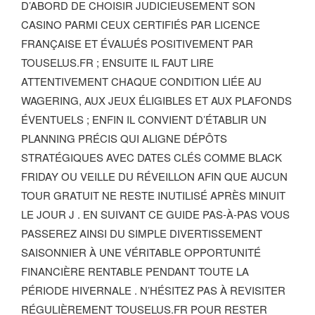
D’ABORD DE CHOISIR JUDICIEUSEMENT SON
CASINO PARMI CEUX CERTIFIÉS PAR LICENCE
FRANÇAISE ET ÉVALUÉS POSITIVEMENT PAR
TOUSELUS.FR ; ENSUITE IL FAUT LIRE
ATTENTIVEMENT CHAQUE CONDITION LIÉE AU
WAGERING, AUX JEUX ÉLIGIBLES ET AUX PLAFONDS
ÉVENTUELS ; ENFIN IL CONVIENT D’ÉTABLIR UN
PLANNING PRÉCIS QUI ALIGNE DÉPÔTS
STRATÉGIQUES AVEC DATES CLÉS COMME BLACK
FRIDAY OU VEILLE DU RÉVEILLON AFIN QUE AUCUN
TOUR GRATUIT NE RESTE INUTILISÉ APRÈS MINUIT
LE JOUR J . EN SUIVANT CE GUIDE PAS‑À‑PAS VOUS
PASSEREZ AINSI DU SIMPLE DIVERTISSEMENT
SAISONNIER À UNE VÉRITABLE OPPORTUNITÉ
FINANCIÈRE RENTABLE PENDANT TOUTE LA
PÉRIODE HIVERNALE . N’HÉSITEZ PAS À REVISITER
RÉGULIÈREMENT TOUSELUS.FR POUR RESTER