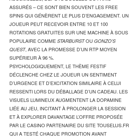
ASSURÉS – CE SONT BIEN SOUVENT LES FREE
SPINS QUI GÉNÈRENT LE PLUS D’ENGAGEMENT. UN
JOUEUR PEUT RECEVOIR ENTRE 10 ET 100
ROTATIONS GRATUITES SUR UNE MACHINE À SOUS
POPULAIRE COMME
STARBURST
OU
GONZO’S
QUEST
, AVEC LA PROMESSE D’UN RTP MOYEN
SUPÉRIEUR À 96 %.
PSYCHOLOGIQUEMENT, LE THÈME FESTIF
DÉCLENCHE CHEZ LE JOUEUR UN SENTIMENT
D’URGENCE ET D’EXCITATION SIMILAIRE À CELUI
RESSENTI LORS DU DÉBALLAGE D’UN CADEAU. LES
VISUELS LUMINEUX AUGMENTENT LA DOPAMINE
LIÉE AU JEU, INCITANT À PROLONGER LA SESSION
ET À EXPLORER DAVANTAGE L’OFFRE PROPOSÉE
PAR LE CASINO PARTENAIRE DU SITE TOUSELUS.FR
QUI A TESTÉ CHAQUE PROMOTION AVANT