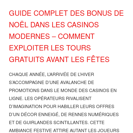
GUIDE COMPLET DES BONUS DE
NOËL DANS LES CASINOS
MODERNES – COMMENT
EXPLOITER LES TOURS
GRATUITS AVANT LES FÊTES
CHAQUE ANNÉE, L’ARRIVÉE DE L’HIVER
S’ACCOMPAGNE D’UNE AVALANCHE DE
PROMOTIONS DANS LE MONDE DES CASINOS EN
LIGNE. LES OPÉRATEURS RIVALISENT
D’IMAGINATION POUR HABILLER LEURS OFFRES
D’UN DÉCOR ENNEIGÉ, DE RENNES NUMÉRIQUES
ET DE GUIRLANDES SCINTILLANTES. CETTE
AMBIANCE FESTIVE ATTIRE AUTANT LES JOUEURS