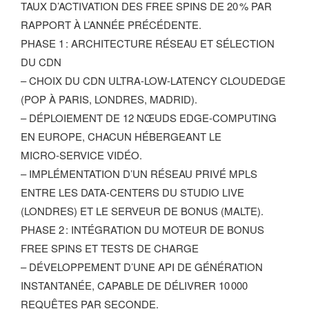
TAUX D’ACTIVATION DES FREE SPINS DE 20 % PAR
RAPPORT À L’ANNÉE PRÉCÉDENTE.
PHASE 1 : ARCHITECTURE RÉSEAU ET SÉLECTION
DU CDN
– CHOIX DU CDN ULTRA‑LOW‑LATENCY CLOUDEDGE
(POP À PARIS, LONDRES, MADRID).
– DÉPLOIEMENT DE 12 NŒUDS EDGE‑COMPUTING
EN EUROPE, CHACUN HÉBERGEANT LE
MICRO‑SERVICE VIDÉO.
– IMPLÉMENTATION D’UN RÉSEAU PRIVÉ MPLS
ENTRE LES DATA‑CENTERS DU STUDIO LIVE
(LONDRES) ET LE SERVEUR DE BONUS (MALTE).
PHASE 2 : INTÉGRATION DU MOTEUR DE BONUS
FREE SPINS ET TESTS DE CHARGE
– DÉVELOPPEMENT D’UNE API DE GÉNÉRATION
INSTANTANÉE, CAPABLE DE DÉLIVRER 10 000
REQUÊTES PAR SECONDE.