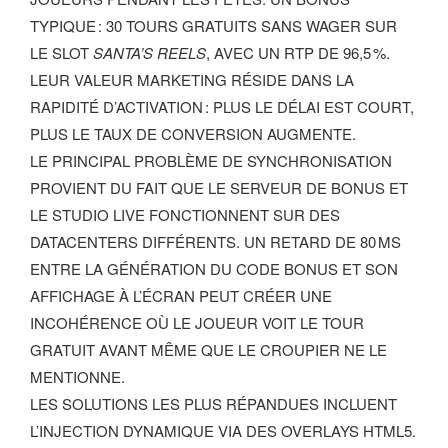
TYPIQUE : 30 TOURS GRATUITS SANS WAGER SUR
LE SLOT
SANTA’S REELS
, AVEC UN RTP DE 96,5 %.
LEUR VALEUR MARKETING RÉSIDE DANS LA
RAPIDITÉ D’ACTIVATION : PLUS LE DÉLAI EST COURT,
PLUS LE TAUX DE CONVERSION AUGMENTE.
LE PRINCIPAL PROBLÈME DE SYNCHRONISATION
PROVIENT DU FAIT QUE LE SERVEUR DE BONUS ET
LE STUDIO LIVE FONCTIONNENT SUR DES
DATACENTERS DIFFÉRENTS. UN RETARD DE 80 MS
ENTRE LA GÉNÉRATION DU CODE BONUS ET SON
AFFICHAGE À L’ÉCRAN PEUT CRÉER UNE
INCOHÉRENCE OÙ LE JOUEUR VOIT LE TOUR
GRATUIT AVANT MÊME QUE LE CROUPIER NE LE
MENTIONNE.
LES SOLUTIONS LES PLUS RÉPANDUES INCLUENT
L’INJECTION DYNAMIQUE VIA DES OVERLAYS HTML5.