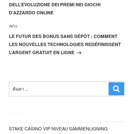
DELL’EVOLUZIONE DEI PREMI NEI GIOCHI
D’AZZARDO ONLINE
ถัดไป
LE FUTUR DES BONUS SANS DÉPÔT : COMMENT
LES NOUVELLES TECHNOLOGIES REDÉFINISSENT
L’ARGENT GRATUIT EN LIGNE
เรื่องล่าสุด
STAKE CASINO VIP NIVEAU SAMMENLIGNING