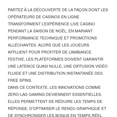
PARTEZ À LA DÉCOUVERTE DE LA FAÇON DONT LES
OPÉRATEURS DE CASINOS EN LIGNE
TRANSFORMENT L’EXPÉRIENCE LIVE CASINO
PENDANT LA SAISON DE NOËL, EN MARIANT
PERFORMANCE TECHNIQUE ET PROMOTIONS
ALLÉCHANTES. ALORS QUE LES JOUEURS
AFFLUENT POUR PROFITER DE L’AMBIANCE
FESTIVE, LES PLATEFORMES DOIVENT GARANTIR
UNE LATENCE QUASI NULLE, UNE DIFFUSION VIDÉO
FLUIDE ET UNE DISTRIBUTION INSTANTANÉE DES
FREE SPINS.
DANS CE CONTEXTE, LES INNOVATIONS COMME
ZERO‑LAG GAMING DEVIENNENT ESSENTIELLES.
ELLES PERMETTENT DE RÉDUIRE LES TEMPS DE
RÉPONSE, D’OPTIMISER LE RENDU GRAPHIQUE ET
DE SYNCHRONISER LES BONUS EN TEMPS RÉEL,