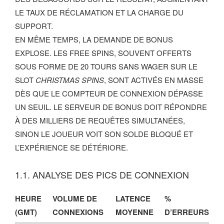
LE TAUX DE RÉCLAMATION ET LA CHARGE DU
SUPPORT.
EN MÊME TEMPS, LA DEMANDE DE BONUS
EXPLOSE. LES FREE SPINS, SOUVENT OFFERTS
SOUS FORME DE 20 TOURS SANS WAGER SUR LE
SLOT
CHRISTMAS SPINS
, SONT ACTIVÉS EN MASSE
DÈS QUE LE COMPTEUR DE CONNEXION DÉPASSE
UN SEUIL. LE SERVEUR DE BONUS DOIT RÉPONDRE
À DES MILLIERS DE REQUÊTES SIMULTANÉES,
SINON LE JOUEUR VOIT SON SOLDE BLOQUÉ ET
L’EXPÉRIENCE SE DÉTÉRIORE.
1.1. ANALYSE DES PICS DE CONNEXION
HEURE
VOLUME DE
LATENCE
%
(GMT)
CONNEXIONS
MOYENNE
D’ERREURS