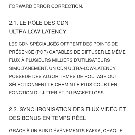
FORWARD ERROR CORRECTION.
2.1. LE RÔLE DES CDN
ULTRA‑LOW‑LATENCY
LES CDN SPÉCIALISÉS OFFRENT DES POINTS DE
PRÉSENCE (POP) CAPABLES DE DIFFUSER LE MÊME
FLUX À PLUSIEURS MILLIERS D’UTILISATEURS
SIMULTANÉMENT. UN CDN ULTRA‑LOW‑LATENCY
POSSÈDE DES ALGORITHMES DE ROUTAGE QUI
SÉLECTIONNENT LE CHEMIN LE PLUS COURT EN
FONCTION DU JITTER ET DU PACKET LOSS.
2.2. SYNCHRONISATION DES FLUX VIDÉO ET
DES BONUS EN TEMPS RÉEL
GRÂCE À UN BUS D’ÉVÉNEMENTS KAFKA, CHAQUE