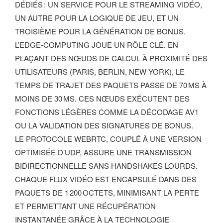
DÉDIÉS : UN SERVICE POUR LE STREAMING VIDÉO,
UN AUTRE POUR LA LOGIQUE DE JEU, ET UN
TROISIÈME POUR LA GÉNÉRATION DE BONUS.
L’EDGE‑COMPUTING JOUE UN RÔLE CLÉ. EN
PLAÇANT DES NŒUDS DE CALCUL À PROXIMITÉ DES
UTILISATEURS (PARIS, BERLIN, NEW YORK), LE
TEMPS DE TRAJET DES PAQUETS PASSE DE 70 MS À
MOINS DE 30 MS. CES NŒUDS EXÉCUTENT DES
FONCTIONS LÉGÈRES COMME LA DÉCODAGE AV1
OU LA VALIDATION DES SIGNATURES DE BONUS.
LE PROTOCOLE WEBRTC, COUPLÉ À UNE VERSION
OPTIMISÉE D’UDP, ASSURE UNE TRANSMISSION
BIDIRECTIONNELLE SANS HANDSHAKES LOURDS.
CHAQUE FLUX VIDÉO EST ENCAPSULÉ DANS DES
PAQUETS DE 1 200 OCTETS, MINIMISANT LA PERTE
ET PERMETTANT UNE RÉCUPÉRATION
INSTANTANÉE GRÂCE À LA TECHNOLOGIE