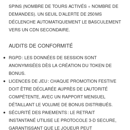
SPINS (NOMBRE DE TOURS ACTIVÉS ÷ NOMBRE DE
DEMANDES). UN SEUIL D’ALERTE DE 250 MS
DÉCLENCHE AUTOMATIQUEMENT LE BASCULEMENT
VERS UN CDN SECONDAIRE.
AUDITS DE CONFORMITÉ
RGPD : LES DONNÉES DE SESSION SONT
ANONYMISÉES DÈS LA CRÉATION DU TOKEN DE
BONUS.
LICENCES DE JEU : CHAQUE PROMOTION FESTIVE
DOIT ÊTRE DÉCLARÉE AUPRÈS DE L’AUTORITÉ
COMPÉTENTE, AVEC UN RAPPORT MENSUEL
DÉTAILLANT LE VOLUME DE BONUS DISTRIBUÉS.
SÉCURITÉ DES PAIEMENTS : LE RETRAIT
INSTANTANÉ UTILISE LE PROTOCOLE 3‑D SECURE,
GARANTISSANT QUE LE JOUEUR PEUT