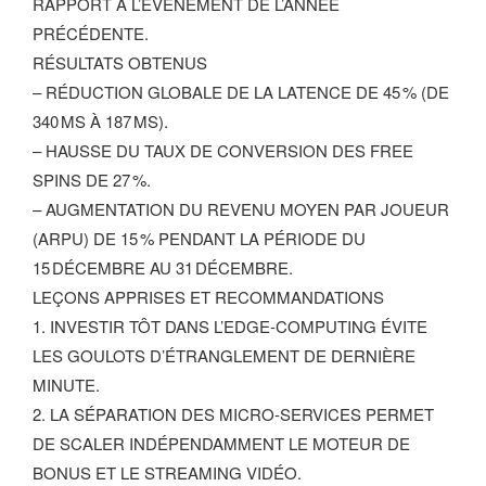
RAPPORT À L’ÉVÉNEMENT DE L’ANNÉE
PRÉCÉDENTE.
RÉSULTATS OBTENUS
– RÉDUCTION GLOBALE DE LA LATENCE DE 45 % (DE
340 MS À 187 MS).
– HAUSSE DU TAUX DE CONVERSION DES FREE
SPINS DE 27 %.
– AUGMENTATION DU REVENU MOYEN PAR JOUEUR
(ARPU) DE 15 % PENDANT LA PÉRIODE DU
15 DÉCEMBRE AU 31 DÉCEMBRE.
LEÇONS APPRISES ET RECOMMANDATIONS
1. INVESTIR TÔT DANS L’EDGE‑COMPUTING ÉVITE
LES GOULOTS D’ÉTRANGLEMENT DE DERNIÈRE
MINUTE.
2. LA SÉPARATION DES MICRO‑SERVICES PERMET
DE SCALER INDÉPENDAMMENT LE MOTEUR DE
BONUS ET LE STREAMING VIDÉO.