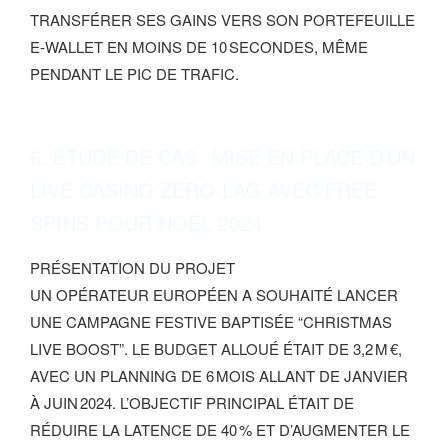
TRANSFÉRER SES GAINS VERS SON PORTEFEUILLE
E‑WALLET EN MOINS DE 10 SECONDES, MÊME
PENDANT LE PIC DE TRAFIC.
6. ÉTUDE DE CAS : MISE EN PLACE D’UN
LIVE CASINO ZERO‑LAG AVEC FREE
SPINS POUR NOËL 2024
PRÉSENTATION DU PROJET
UN OPÉRATEUR EUROPÉEN A SOUHAITÉ LANCER
UNE CAMPAGNE FESTIVE BAPTISÉE “CHRISTMAS
LIVE BOOST”. LE BUDGET ALLOUÉ ÉTAIT DE 3,2 M €,
AVEC UN PLANNING DE 6 MOIS ALLANT DE JANVIER
À JUIN 2024. L’OBJECTIF PRINCIPAL ÉTAIT DE
RÉDUIRE LA LATENCE DE 40 % ET D’AUGMENTER LE