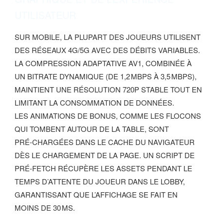
UTILISATEUR
SUR MOBILE, LA PLUPART DES JOUEURS UTILISENT
DES RÉSEAUX 4G/5G AVEC DES DÉBITS VARIABLES.
LA COMPRESSION ADAPTATIVE AV1, COMBINÉE À
UN BITRATE DYNAMIQUE (DE 1,2 MBPS À 3,5 MBPS),
MAINTIENT UNE RÉSOLUTION 720P STABLE TOUT EN
LIMITANT LA CONSOMMATION DE DONNÉES.
LES ANIMATIONS DE BONUS, COMME LES FLOCONS
QUI TOMBENT AUTOUR DE LA TABLE, SONT
PRÉ‑CHARGÉES DANS LE CACHE DU NAVIGATEUR
DÈS LE CHARGEMENT DE LA PAGE. UN SCRIPT DE
PRÉ‑FETCH RÉCUPÈRE LES ASSETS PENDANT LE
TEMPS D’ATTENTE DU JOUEUR DANS LE LOBBY,
GARANTISSANT QUE L’AFFICHAGE SE FAIT EN
MOINS DE 30 MS.