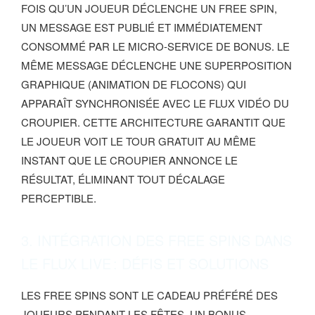
FOIS QU’UN JOUEUR DÉCLENCHE UN FREE SPIN,
UN MESSAGE EST PUBLIÉ ET IMMÉDIATEMENT
CONSOMMÉ PAR LE MICRO‑SERVICE DE BONUS. LE
MÊME MESSAGE DÉCLENCHE UNE SUPERPOSITION
GRAPHIQUE (ANIMATION DE FLOCONS) QUI
APPARAÎT SYNCHRONISÉE AVEC LE FLUX VIDÉO DU
CROUPIER. CETTE ARCHITECTURE GARANTIT QUE
LE JOUEUR VOIT LE TOUR GRATUIT AU MÊME
INSTANT QUE LE CROUPIER ANNONCE LE
RÉSULTAT, ÉLIMINANT TOUT DÉCALAGE
PERCEPTIBLE.
3. INTÉGRATION DES FREE SPINS DANS
LE FLUX LIVE : DÉFIS ET SOLUTIONS
LES FREE SPINS SONT LE CADEAU PRÉFÉRÉ DES
JOUEURS PENDANT LES FÊTES. UN BONUS