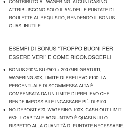
CONTRIBUTO AL WAGERING: ALCUNI CASINÒ
ATTRIBUISCONO SOLO IL 5 % DELLE PUNTATE DI
ROULETTE AL REQUISITO, RENDENDO IL BONUS
QUASI INUTILE.
ESEMPI DI BONUS “TROPPO BUONI PER
ESSERE VERI” E COME RICONOSCERLI
BONUS 200 % SU €500 + 200 GIRI GRATUITI,
WAGERING 80X, LIMITE DI PRELIEVO €100: LA
PERCENTUALE DI SCOMMESSA ALTA È
COMPENSATA DA UN LIMITE DI PRELIEVO CHE
RENDE IMPOSSIBILE INCASSARE PIÙ DI €100.
NO‑DEPOSIT €20, WAGERING 100X, CASH‑OUT LIMIT
€50: IL CAPITALE AGGIUNTIVO È QUASI NULLO
RISPETTO ALLA QUANTITÀ DI PUNTATE NECESSARIE.