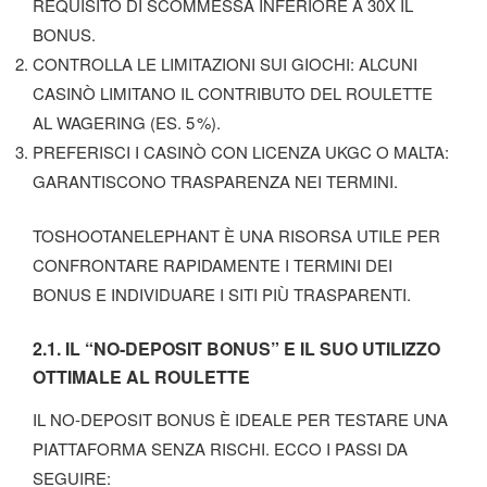
REQUISITO DI SCOMMESSA INFERIORE A 30X IL
BONUS.
CONTROLLA LE LIMITAZIONI SUI GIOCHI: ALCUNI
CASINÒ LIMITANO IL CONTRIBUTO DEL ROULETTE
AL WAGERING (ES. 5 %).
PREFERISCI I CASINÒ CON LICENZA UKGC O MALTA:
GARANTISCONO TRASPARENZA NEI TERMINI.
TOSHOOTANELEPHANT È UNA RISORSA UTILE PER
CONFRONTARE RAPIDAMENTE I TERMINI DEI
BONUS E INDIVIDUARE I SITI PIÙ TRASPARENTI.
2.1. IL “NO‑DEPOSIT BONUS” E IL SUO UTILIZZO
OTTIMALE AL ROULETTE
IL NO‑DEPOSIT BONUS È IDEALE PER TESTARE UNA
PIATTAFORMA SENZA RISCHI. ECCO I PASSI DA
SEGUIRE: