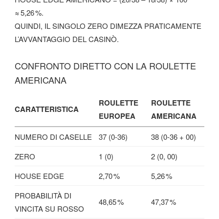
≈ 5,26 %.
QUINDI, IL SINGOLO ZERO DIMEZZA PRATICAMENTE
L’AVVANTAGGIO DEL CASINÒ.
CONFRONTO DIRETTO CON LA ROULETTE
AMERICANA
ROULETTE
ROULETTE
CARATTERISTICA
EUROPEA
AMERICANA
NUMERO DI CASELLE
37 (0‑36)
38 (0‑36 + 00)
ZERO
1 (0)
2 (0, 00)
HOUSE EDGE
2,70 %
5,26 %
PROBABILITÀ DI
48,65 %
47,37 %
VINCITA SU ROSSO