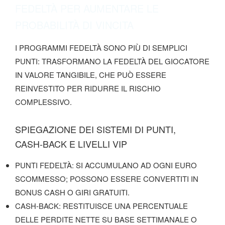
FEDELTÀ PER AUMENTARE LE
PROBABILITÀ DI VINCITA
I PROGRAMMI FEDELTÀ SONO PIÙ DI SEMPLICI
PUNTI: TRASFORMANO LA FEDELTÀ DEL GIOCATORE
IN VALORE TANGIBILE, CHE PUÒ ESSERE
REINVESTITO PER RIDURRE IL RISCHIO
COMPLESSIVO.
SPIEGAZIONE DEI SISTEMI DI PUNTI,
CASH‑BACK E LIVELLI VIP
PUNTI FEDELTÀ: SI ACCUMULANO AD OGNI EURO
SCOMMESSO; POSSONO ESSERE CONVERTITI IN
BONUS CASH O GIRI GRATUITI.
CASH‑BACK: RESTITUISCE UNA PERCENTUALE
DELLE PERDITE NETTE SU BASE SETTIMANALE O