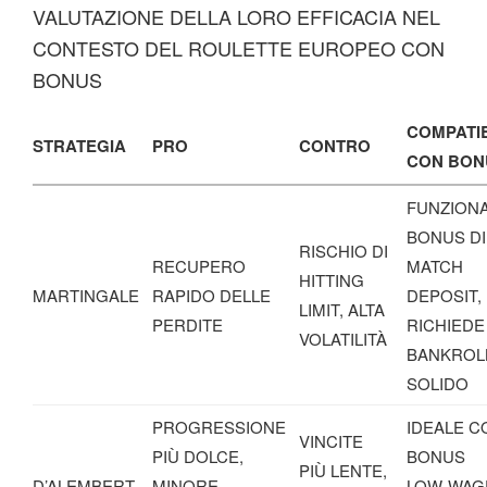
VALUTAZIONE DELLA LORO EFFICACIA NEL
CONTESTO DEL ROULETTE EUROPEO CON
BONUS
COMPATIB
STRATEGIA
PRO
CONTRO
CON BON
FUNZION
BONUS DI
RISCHIO DI
RECUPERO
MATCH
HITTING
MARTINGALE
RAPIDO DELLE
DEPOSIT,
LIMIT, ALTA
PERDITE
RICHIEDE
VOLATILITÀ
BANKROL
SOLIDO
PROGRESSIONE
IDEALE C
VINCITE
PIÙ DOLCE,
BONUS
PIÙ LENTE,
D’ALEMBERT
MINORE
LOW‑WAG