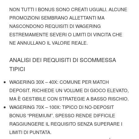
NON TUTTI I BONUS SONO CREATI UGUALI. ALCUNE
PROMOZIONI SEMBRANO ALLETTANTI MA
NASCONDONO REQUISITI DI WAGERING
ESTREMAMENTE SEVERI O LIMITI DI VINCITA CHE
NE ANNULLANO IL VALORE REALE.
ANALISI DEI REQUISITI DI SCOMMESSA
TIPICI
WAGERING 30X – 40X: COMUNE PER MATCH
DEPOSIT. RICHIEDE UN VOLUME DI GIOCO ELEVATO,
MA È GESTIBILE CON STRATEGIE A BASSO RISCHIO.
WAGERING 70X – 100X: TIPICO DI NO‑DEPOSIT
BONUS “PREMIUM”. SPESSO RENDE DIFFICILE
RAGGIUNGERE IL REQUISITO SENZA SUPERARE I
LIMITI DI PUNTATA.