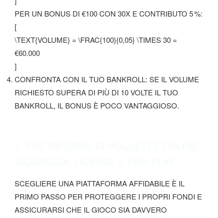
]
PER UN BONUS DI €100 CON 30X E CONTRIBUTO 5 %:
[
\TEXT{VOLUME} = \FRAC{100}{0,05} \TIMES 30 =
€60.000
]
CONFRONTA CON IL TUO BANKROLL: SE IL VOLUME
RICHIESTO SUPERA DI PIÙ DI 10 VOLTE IL TUO
BANKROLL, IL BONUS È POCO VANTAGGIOSO.
5. PIATTAFORME DI ROULETTE ONLINE:
SICUREZZA, LICENZE E FAIR PLAY
SCEGLIERE UNA PIATTAFORMA AFFIDABILE È IL
PRIMO PASSO PER PROTEGGERE I PROPRI FONDI E
ASSICURARSI CHE IL GIOCO SIA DAVVERO