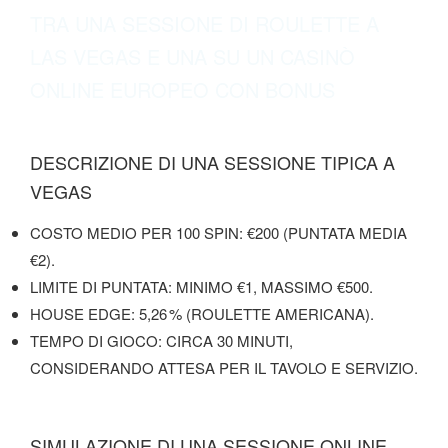
TRA UNA SESSIONE DI ROULETTE A
LAS VEGAS E UNA SU UN CASINÒ
ONLINE EUROPEO CON BONUS
DESCRIZIONE DI UNA SESSIONE TIPICA A
VEGAS
COSTO MEDIO PER 100 SPIN: €200 (PUNTATA MEDIA
€2).
LIMITE DI PUNTATA: MINIMO €1, MASSIMO €500.
HOUSE EDGE: 5,26 % (ROULETTE AMERICANA).
TEMPO DI GIOCO: CIRCA 30 MINUTI,
CONSIDERANDO ATTESA PER IL TAVOLO E SERVIZIO.
SIMULAZIONE DI UNA SESSIONE ONLINE