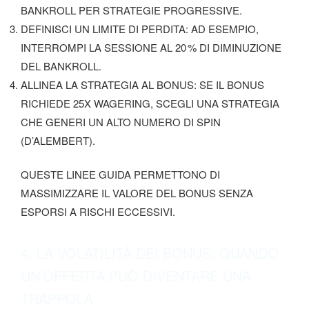
BANKROLL PER STRATEGIE PROGRESSIVE.
DEFINISCI UN LIMITE DI PERDITA: AD ESEMPIO,
INTERROMPI LA SESSIONE AL 20 % DI DIMINUZIONE
DEL BANKROLL.
ALLINEA LA STRATEGIA AL BONUS: SE IL BONUS
RICHIEDE 25X WAGERING, SCEGLI UNA STRATEGIA
CHE GENERI UN ALTO NUMERO DI SPIN
(D’ALEMBERT).
QUESTE LINEE GUIDA PERMETTONO DI
MASSIMIZZARE IL VALORE DEL BONUS SENZA
ESPORSI A RISCHI ECCESSIVI.
4. LA VOLATILITÀ DEI BONUS: QUANDO
UN’OFFERTA PUÒ DIVENTARE UNA
TRAPPOLA