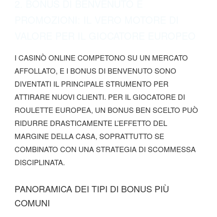
2. BONUS DI BENVENUTO E
PROMOZIONI: IL VERO MOTORE DI
VALORE PER IL GIOCATORE EUROPEO
I CASINÒ ONLINE COMPETONO SU UN MERCATO
AFFOLLATO, E I BONUS DI BENVENUTO SONO
DIVENTATI IL PRINCIPALE STRUMENTO PER
ATTIRARE NUOVI CLIENTI. PER IL GIOCATORE DI
ROULETTE EUROPEA, UN BONUS BEN SCELTO PUÒ
RIDURRE DRASTICAMENTE L’EFFETTO DEL
MARGINE DELLA CASA, SOPRATTUTTO SE
COMBINATO CON UNA STRATEGIA DI SCOMMESSA
DISCIPLINATA.
PANORAMICA DEI TIPI DI BONUS PIÙ
COMUNI