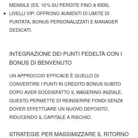
MENSILE (ES. 10 % SU PERDITE FINO A €500).
LIVELLI VIP: OFFRONO AUMENTI DI LIMITE DI
PUNTATA, BONUS PERSONALIZZATI E MANAGER
DEDICATI.
INTEGRAZIONE DEI PUNTI FEDELTÀ CON I
BONUS DI BENVENUTO
UN APPROCCIO EFFICACE È QUELLO DI
CONVERTIRE I PUNTI IN CREDITO BONUS SUBITO
DOPO AVER SODDISFATTO IL WAGERING INIZIALE.
QUESTO PERMETTE DI REINSERIRE FONDI SENZA
DOVER EFFETTUARE UN NUOVO DEPOSITO,
RIDUCENDO IL CAPITALE A RISCHIO.
STRATEGIE PER MASSIMIZZARE IL RITORNO