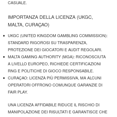
CASUALE.
IMPORTANZA DELLA LICENZA (UKGC,
MALTA, CURAÇAO)
UKGC (UNITED KINGDOM GAMBLING COMMISSION):
STANDARD RIGOROSI SU TRASPARENZA,
PROTEZIONE DEI GIOCATORI E AUDIT REGOLARI.
MALTA GAMING AUTHORITY (MGA): RICONOSCIUTA
A LIVELLO EUROPEO, RICHIEDE CERTIFICAZIONI
RNG E POLITICHE DI GIOCO RESPONSABILE.
CURAÇAO: LICENZA PIÙ PERMISSIVA, MA ALCUNI
OPERATORI OFFRONO COMUNQUE GARANZIE DI
FAIR PLAY.
UNA LICENZA AFFIDABILE RIDUCE IL RISCHIO DI
MANIPOLAZIONE DEI RISULTATI E GARANTISCE CHE