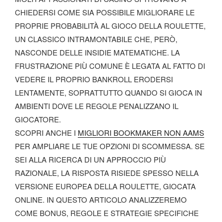
CHIEDERSI COME SIA POSSIBILE MIGLIORARE LE
PROPRIE PROBABILITÀ AL GIOCO DELLA ROULETTE,
UN CLASSICO INTRAMONTABILE CHE, PERÒ,
NASCONDE DELLE INSIDIE MATEMATICHE. LA
FRUSTRAZIONE PIÙ COMUNE È LEGATA AL FATTO DI
VEDERE IL PROPRIO BANKROLL ERODERSI
LENTAMENTE, SOPRATTUTTO QUANDO SI GIOCA IN
AMBIENTI DOVE LE REGOLE PENALIZZANO IL
GIOCATORE.
SCOPRI ANCHE I
MIGLIORI BOOKMAKER NON AAMS
PER AMPLIARE LE TUE OPZIONI DI SCOMMESSA. SE
SEI ALLA RICERCA DI UN APPROCCIO PIÙ
RAZIONALE, LA RISPOSTA RISIEDE SPESSO NELLA
VERSIONE EUROPEA DELLA ROULETTE, GIOCATA
ONLINE. IN QUESTO ARTICOLO ANALIZZEREMO
COME BONUS, REGOLE E STRATEGIE SPECIFICHE