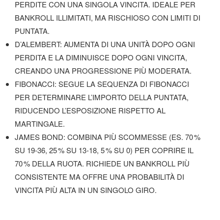
PERDITE CON UNA SINGOLA VINCITA. IDEALE PER
BANKROLL ILLIMITATI, MA RISCHIOSO CON LIMITI DI
PUNTATA.
D’ALEMBERT: AUMENTA DI UNA UNITÀ DOPO OGNI
PERDITA E LA DIMINUISCE DOPO OGNI VINCITA,
CREANDO UNA PROGRESSIONE PIÙ MODERATA.
FIBONACCI: SEGUE LA SEQUENZA DI FIBONACCI
PER DETERMINARE L’IMPORTO DELLA PUNTATA,
RIDUCENDO L’ESPOSIZIONE RISPETTO AL
MARTINGALE.
JAMES BOND: COMBINA PIÙ SCOMMESSE (ES. 70 %
SU 19‑36, 25 % SU 13‑18, 5 % SU 0) PER COPRIRE IL
70 % DELLA RUOTA. RICHIEDE UN BANKROLL PIÙ
CONSISTENTE MA OFFRE UNA PROBABILITÀ DI
VINCITA PIÙ ALTA IN UN SINGOLO GIRO.