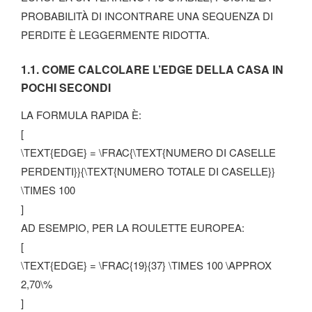
PROBABILITÀ DI INCONTRARE UNA SEQUENZA DI
PERDITE È LEGGERMENTE RIDOTTA.
1.1. COME CALCOLARE L’EDGE DELLA CASA IN
POCHI SECONDI
LA FORMULA RAPIDA È:
[
\TEXT{EDGE} = \FRAC{\TEXT{NUMERO DI CASELLE
PERDENTI}}{\TEXT{NUMERO TOTALE DI CASELLE}}
\TIMES 100
]
AD ESEMPIO, PER LA ROULETTE EUROPEA:
[
\TEXT{EDGE} = \FRAC{19}{37} \TIMES 100 \APPROX
2,70\%
]