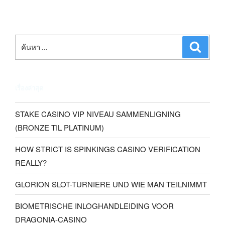
เรื่องล่าสุด
STAKE CASINO VIP NIVEAU SAMMENLIGNING
(BRONZE TIL PLATINUM)
HOW STRICT IS SPINKINGS CASINO VERIFICATION
REALLY?
GLORION SLOT-TURNIERE UND WIE MAN TEILNIMMT
BIOMETRISCHE INLOGHANDLEIDING VOOR
DRAGONIA-CASINO