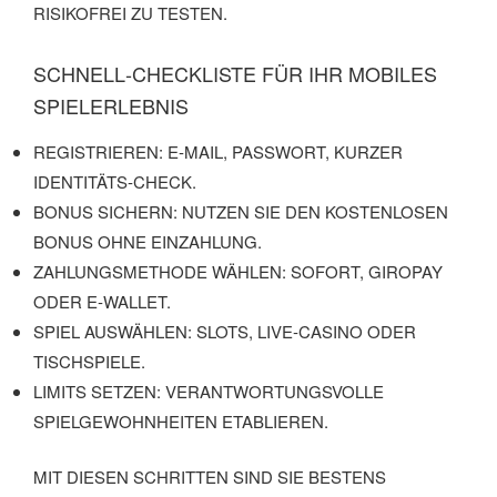
RISIKOFREI ZU TESTEN.
SCHNELL‑CHECKLISTE FÜR IHR MOBILES
SPIELERLEBNIS
REGISTRIEREN: E‑MAIL, PASSWORT, KURZER
IDENTITÄTS‑CHECK.
BONUS SICHERN: NUTZEN SIE DEN KOSTENLOSEN
BONUS OHNE EINZAHLUNG.
ZAHLUNGSMETHODE WÄHLEN: SOFORT, GIROPAY
ODER E‑WALLET.
SPIEL AUSWÄHLEN: SLOTS, LIVE‑CASINO ODER
TISCHSPIELE.
LIMITS SETZEN: VERANTWORTUNGSVOLLE
SPIELGEWOHNHEITEN ETABLIEREN.
MIT DIESEN SCHRITTEN SIND SIE BESTENS