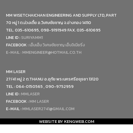
MM WISETCHAICHAN ENGINEERING AND SUPPLY LTD,.PART
70 หมู่ 1 ต.ม่วงเตี้ย อ.วิเศษชัยชาญ จ.อ่างทอง 14110
TEL. 035-610695, 098-9191949 FAX. 035-610695
LINE ID :
SURIYAMM1
FACEBOOK :
เอ็มเอ็ม วิเศษชัยชาญ เอ็นจิเนียริ่ง
E-MAIL :
MMENGINEER@HOTMAIL.CO.TH
MM LASER
27/41 หมู่ 2 ต.THANU อ.อุทัย พระนครศรีอยุธยา 13120
TEL : 064-0150565 , 090-9752959
LINE ID :
MMLASER
FACEBOOK :
MM LASER
E-MAIL :
MMLASER2741@GMAIL.COM
WEBSITE BY
KENGWEB.COM