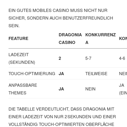
EIN GUTES MOBILES CASINO MUSS NICHT NUR
SICHER, SONDERN AUCH BENUTZERFREUNDLICH
SEIN.
DRAGONIA
KONKURRENZ
FEATURE
KO
CASINO
A
LADEZEIT
2
5‑7
4‑6
(SEKUNDEN)
TOUCH‑OPTIMIERUNG
JA
TEILWEISE
NEI
ANPASSBARE
JA
JA
NEIN
THEMES
(EI
DIE TABELLE VERDEUTLICHT, DASS DRAGONIA MIT
EINER LADEZEIT VON NUR 2 SEKUNDEN UND EINER
VOLLSTÄNDIG TOUCH‑OPTIMIERTEN OBERFLÄCHE