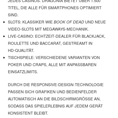
JEDES CASINOS. DRAGONIA BIETET ÜBER 1.500
TITEL, DIE ALLE FÜR SMARTPHONES OPTIMIERT
SIND.
SLOTS: KLASSIKER WIE
BOOK OF DEAD
UND NEUE
VIDEO‑SLOTS MIT MEGAWAYS‑MECHANIK.
LIVE‑CASINO: ECHTZEIT‑DEALER FÜR BLACKJACK,
ROULETTE UND BACCARAT, GESTREAMT IN
HD‑QUALITÄT.
TISCHSPIELE: VERSCHIEDENE VARIANTEN VON
POKER UND CRAPS, ALLE MIT ANPASSBAREN
EINSATZLIMITS.
DURCH DIE RESPONSIVE‑DESIGN‑TECHNOLOGIE
PASSEN SICH GRAFIKEN UND BEDIENFELDER
AUTOMATISCH AN DIE BILDSCHIRMGRÖSSE AN, S
ODASS DAS SPIELERLEBNIS AUF JEDEM GERÄT K
ONSISTENT BLEIBT.