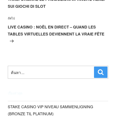
SUI GIOCHI DI SLOT
ถัดไป
LIVE CASINO : NOËL EN DIRECT – QUAND LES
TABLES VIRTUELLES DEVIENNENT LA VRAIE FÊTE
เรื่องล่าสุด
STAKE CASINO VIP NIVEAU SAMMENLIGNING
(BRONZE TIL PLATINUM)