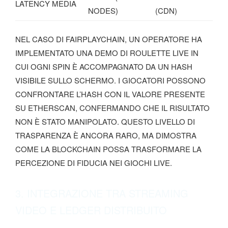
LATENCY MEDIA
NODES)
(CDN)
NEL CASO DI FAIRPLAYCHAIN, UN OPERATORE HA
IMPLEMENTATO UNA DEMO DI ROULETTE LIVE IN
CUI OGNI SPIN È ACCOMPAGNATO DA UN HASH
VISIBILE SULLO SCHERMO. I GIOCATORI POSSONO
CONFRONTARE L’HASH CON IL VALORE PRESENTE
SU ETHERSCAN, CONFERMANDO CHE IL RISULTATO
NON È STATO MANIPOLATO. QUESTO LIVELLO DI
TRASPARENZA È ANCORA RARO, MA DIMOSTRA
COME LA BLOCKCHAIN POSSA TRASFORMARE LA
PERCEZIONE DI FIDUCIA NEI GIOCHI LIVE.
3. INTEGRAZIONE TRA STREAMING
VIDEO E LEDGER DISTRIBUITO