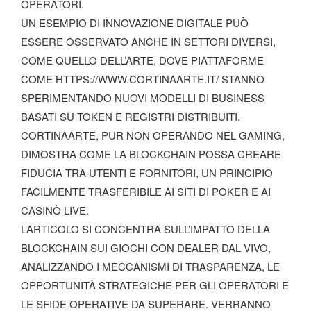
OPERATORI.
UN ESEMPIO DI INNOVAZIONE DIGITALE PUÒ
ESSERE OSSERVATO ANCHE IN SETTORI DIVERSI,
COME QUELLO DELL’ARTE, DOVE PIATTAFORME
COME HTTPS://WWW.CORTINAARTE.IT/ STANNO
SPERIMENTANDO NUOVI MODELLI DI BUSINESS
BASATI SU TOKEN E REGISTRI DISTRIBUITI.
CORTINAARTE, PUR NON OPERANDO NEL GAMING,
DIMOSTRA COME LA BLOCKCHAIN POSSA CREARE
FIDUCIA TRA UTENTI E FORNITORI, UN PRINCIPIO
FACILMENTE TRASFERIBILE AI SITI DI POKER E AI
CASINÒ LIVE.
L’ARTICOLO SI CONCENTRA SULL’IMPATTO DELLA
BLOCKCHAIN SUI GIOCHI CON DEALER DAL VIVO,
ANALIZZANDO I MECCANISMI DI TRASPARENZA, LE
OPPORTUNITÀ STRATEGICHE PER GLI OPERATORI E
LE SFIDE OPERATIVE DA SUPERARE. VERRANNO