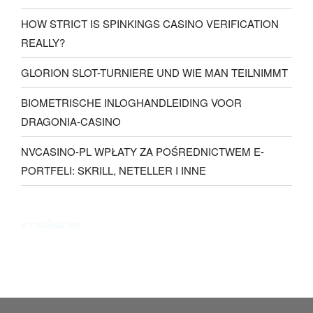
HOW STRICT IS SPINKINGS CASINO VERIFICATION
REALLY?
GLORION SLOT-TURNIERE UND WIE MAN TEILNIMMT
BIOMETRISCHE INLOGHANDLEIDING VOOR
DRAGONIA-CASINO
NVCASINO-PL WPŁATY ZA POŚREDNICTWEM E-
PORTFELI: SKRILL, NETELLER I INNE
ความเห็นล่าสุด