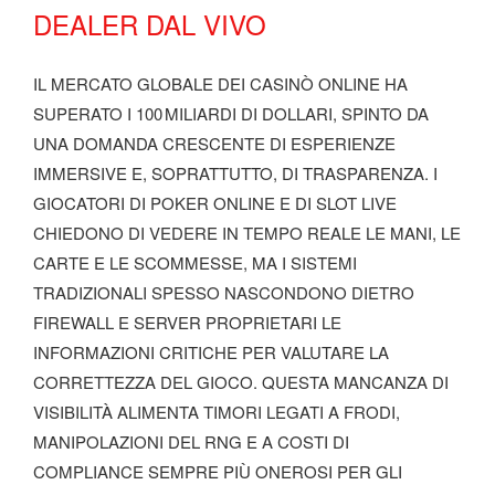
DEALER DAL VIVO
IL MERCATO GLOBALE DEI CASINÒ ONLINE HA
SUPERATO I 100 MILIARDI DI DOLLARI, SPINTO DA
UNA DOMANDA CRESCENTE DI ESPERIENZE
IMMERSIVE E, SOPRATTUTTO, DI TRASPARENZA. I
GIOCATORI DI POKER ONLINE E DI SLOT LIVE
CHIEDONO DI VEDERE IN TEMPO REALE LE MANI, LE
CARTE E LE SCOMMESSE, MA I SISTEMI
TRADIZIONALI SPESSO NASCONDONO DIETRO
FIREWALL E SERVER PROPRIETARI LE
INFORMAZIONI CRITICHE PER VALUTARE LA
CORRETTEZZA DEL GIOCO. QUESTA MANCANZA DI
VISIBILITÀ ALIMENTA TIMORI LEGATI A FRODI,
MANIPOLAZIONI DEL RNG E A COSTI DI
COMPLIANCE SEMPRE PIÙ ONEROSI PER GLI