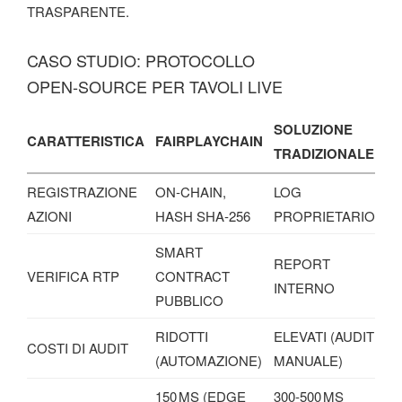
TRASPARENTE.
CASO STUDIO: PROTOCOLLO
OPEN‑SOURCE PER TAVOLI LIVE
SOLUZIONE
CARATTERISTICA
FAIRPLAYCHAIN
TRADIZIONALE
REGISTRAZIONE
ON‑CHAIN,
LOG
AZIONI
HASH SHA‑256
PROPRIETARIO
SMART
REPORT
VERIFICA RTP
CONTRACT
INTERNO
PUBBLICO
RIDOTTI
ELEVATI (AUDIT
COSTI DI AUDIT
(AUTOMAZIONE)
MANUALE)
150 MS (EDGE
300‑500 MS