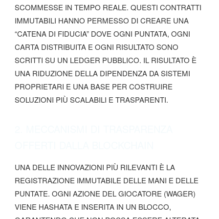
SCOMMESSE IN TEMPO REALE. QUESTI CONTRATTI
IMMUTABILI HANNO PERMESSO DI CREARE UNA
“CATENA DI FIDUCIA” DOVE OGNI PUNTATA, OGNI
CARTA DISTRIBUITA E OGNI RISULTATO SONO
SCRITTI SU UN LEDGER PUBBLICO. IL RISULTATO È
UNA RIDUZIONE DELLA DIPENDENZA DA SISTEMI
PROPRIETARI E UNA BASE PER COSTRUIRE
SOLUZIONI PIÙ SCALABILI E TRASPARENTI.
2. MECCANISMI DI TRASPARENZA
OFFERTI DALLA BLOCKCHAIN
UNA DELLE INNOVAZIONI PIÙ RILEVANTI È LA
REGISTRAZIONE IMMUTABILE DELLE MANI E DELLE
PUNTATE. OGNI AZIONE DEL GIOCATORE (WAGER)
VIENE HASHATA E INSERITA IN UN BLOCCO,