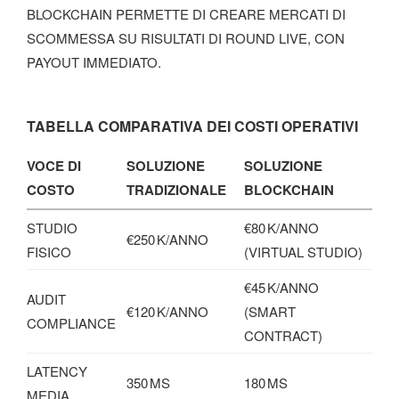
BLOCKCHAIN PERMETTE DI CREARE MERCATI DI
SCOMMESSA SU RISULTATI DI ROUND LIVE, CON
PAYOUT IMMEDIATO.
TABELLA COMPARATIVA DEI COSTI OPERATIVI
VOCE DI
SOLUZIONE
SOLUZIONE
COSTO
TRADIZIONALE
BLOCKCHAIN
STUDIO
€80 K/ANNO
€250 K/ANNO
FISICO
(VIRTUAL STUDIO)
€45 K/ANNO
AUDIT
€120 K/ANNO
(SMART
COMPLIANCE
CONTRACT)
LATENCY
350 MS
180 MS
MEDIA