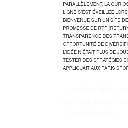
PARALLÈLEMENT, LA CURIOS
LIGNE S’EST ÉVEILLÉE LOR
BIENVENUE SUR UN SITE DE
PROMESSE DE RTP (RETURN
TRANSPARENCE DES TRANSAC
OPPORTUNITÉ DE DIVERSIF
L’IDÉE N’ÉTAIT PLUS DE JO
TESTER DES STRATÉGIES SI
APPLIQUAIT AUX PARIS SPOR
2. L’ARCHITECTU
DE PARI BASÉE 
STATISTIQUES