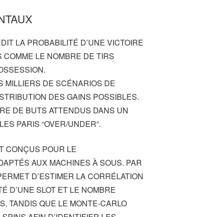
NTAUX
DIT LA PROBABILITÉ D’UNE VICTOIRE
S COMME LE NOMBRE DE TIRS
OSSESSION.
S MILLIERS DE SCÉNARIOS DE
STRIBUTION DES GAINS POSSIBLES.
BRE DE BUTS ATTENDUS DANS UN
LES PARIS “OVER/UNDER”.
NT CONÇUS POUR LE
DAPTÉS AUX MACHINES À SOUS. PAR
PERMET D’ESTIMER LA CORRÉLATION
ITÉ D’UNE SLOT ET LE NOMBRE
, TANDIS QUE LE MONTE‑CARLO
SPINS AFIN D’IDENTIFIER LES