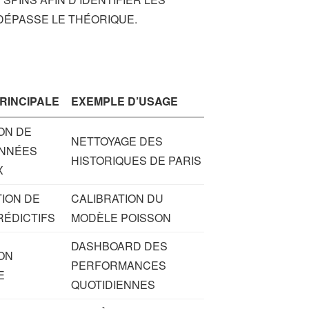
DÉPASSE LE THÉORIQUE.
RINCIPALE
EXEMPLE D’USAGE
ON DE
NETTOYAGE DES
ONNÉES
HISTORIQUES DE PARIS
X
ION DE
CALIBRATION DU
RÉDICTIFS
MODÈLE POISSON
DASHBOARD DES
ION
PERFORMANCES
E
QUOTIDIENNES