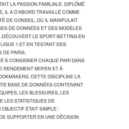
AIT LA PASSION FAMILIALE. DIPLÔMÉ
, IL A D’ABORD TRAVAILLÉ COMME
É DE CONSEIL, OÙ IL MANIPULAIT
SES DE DONNÉES ET DES MODÈLES
L A DÉCOUVERT LE SPORT‑BETTING EN
 LIGUE 1 ET EN TESTANT DES
 DE PARIS.
CÉ À CONSIGNER CHAQUE PARI DANS
LE RENDEMENT MOYEN ET À
BOOKMAKERS. CETTE DISCIPLINE L’A
TITE BASE DE DONNÉES CONTENANT
UIPES, LES BLESSURES, LES
 LES STATISTIQUES DE
OBJECTIF ÉTAIT SIMPLE :
 DE SUPPORTER EN UNE DÉCISION