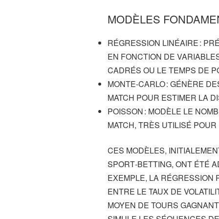
MODÈLES FONDAME
RÉGRESSION LINÉAIRE : PRÉ
EN FONCTION DE VARIABLE
CADRÉS OU LE TEMPS DE P
MONTE‑CARLO : GÉNÈRE DE
MATCH POUR ESTIMER LA DI
POISSON : MODÈLE LE NOM
MATCH, TRÈS UTILISÉ POUR 
CES MODÈLES, INITIALEME
SPORT‑BETTING, ONT ÉTÉ A
EXEMPLE, LA RÉGRESSION 
ENTRE LE TAUX DE VOLATIL
MOYEN DE TOURS GAGNANTS
SIMULE LES SÉQUENCES DE 