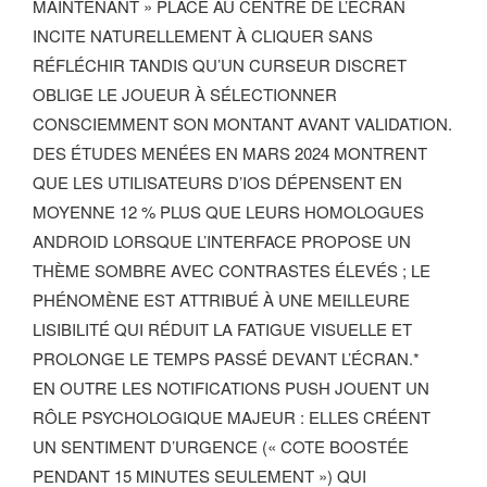
MAINTENANT » PLACÉ AU CENTRE DE L’ÉCRAN
INCITE NATURELLEMENT À CLIQUER SANS
RÉFLÉCHIR TANDIS QU’UN CURSEUR DISCRET
OBLIGE LE JOUEUR À SÉLECTIONNER
CONSCIEMMENT SON MONTANT AVANT VALIDATION.
DES ÉTUDES MENÉES EN MARS 2024 MONTRENT
QUE LES UTILISATEURS D’IOS DÉPENSENT EN
MOYENNE 12 % PLUS QUE LEURS HOMOLOGUES
ANDROID LORSQUE L’INTERFACE PROPOSE UN
THÈME SOMBRE AVEC CONTRASTES ÉLEVÉS ; LE
PHÉNOMÈNE EST ATTRIBUÉ À UNE MEILLEURE
LISIBILITÉ QUI RÉDUIT LA FATIGUE VISUELLE ET
PROLONGE LE TEMPS PASSÉ DEVANT L’ÉCRAN.*
EN OUTRE LES NOTIFICATIONS PUSH JOUENT UN
RÔLE PSYCHOLOGIQUE MAJEUR : ELLES CRÉENT
UN SENTIMENT D’URGENCE (« COTE BOOSTÉE
PENDANT 15 MINUTES SEULEMENT ») QUI