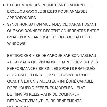
EXPORTATION CSV PERMETTANT D’ALIMENTER
EXCEL OU GOOGLE SHEETS POUR ANALYSES
APPROFONDIES
SYNCHRONISATION MULTI‑DEVICE GARANTISSANT
QUE VOS DONNÉES RESTENT COHÉRENTES ENTRE
SMARTPHONE ANDROID, IPHONE OU TABLETTE
WINDOWS
BETTRACKER™ SE DÉMARQUE PAR SON TABLEAU
« HEATMAP » QUI VISUALISE GRAPHIQUEMENT VOS
PERFORMANCES SELON LES SPORTS PRATIQUÉS
(FOOTBALL, TENNIS…); MYBETLOG® PROPOSE
QUANT À LUI UN SIMULATEUR INTÉGRÉ CAPABLE
D’APPLIQUER DIFFÉRENTS MODÈLES – FLAT
BETTING VS KELLY – AFIN DE COMPARER
RÉTROACTIVEMENT LEURS RENDEMENTS
RESPECTIFS.