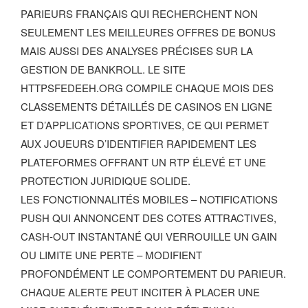
PARIEURS FRANÇAIS QUI RECHERCHENT NON
SEULEMENT LES MEILLEURES OFFRES DE BONUS
MAIS AUSSI DES ANALYSES PRÉCISES SUR LA
GESTION DE BANKROLL. LE SITE
HTTPSFEDEEH.ORG COMPILE CHAQUE MOIS DES
CLASSEMENTS DÉTAILLÉS DE CASINOS EN LIGNE
ET D’APPLICATIONS SPORTIVES, CE QUI PERMET
AUX JOUEURS D’IDENTIFIER RAPIDEMENT LES
PLATEFORMES OFFRANT UN RTP ÉLEVÉ ET UNE
PROTECTION JURIDIQUE SOLIDE.
LES FONCTIONNALITÉS MOBILES – NOTIFICATIONS
PUSH QUI ANNONCENT DES COTES ATTRACTIVES,
CASH‑OUT INSTANTANÉ QUI VERROUILLE UN GAIN
OU LIMITE UNE PERTE – MODIFIENT
PROFONDÉMENT LE COMPORTEMENT DU PARIEUR.
CHAQUE ALERTE PEUT INCITER À PLACER UNE