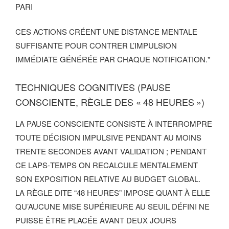
PARI
CES ACTIONS CRÉENT UNE DISTANCE MENTALE
SUFFISANTE POUR CONTRER L’IMPULSION
IMMÉDIATE GÉNÉRÉE PAR CHAQUE NOTIFICATION.*
TECHNIQUES COGNITIVES (PAUSE
CONSCIENTE, RÈGLE DES « 48 HEURES »)
LA PAUSE CONSCIENTE CONSISTE À INTERROMPRE
TOUTE DÉCISION IMPULSIVE PENDANT AU MOINS
TRENTE SECONDES AVANT VALIDATION ; PENDANT
CE LAPS‐TEMPS ON RECALCULE MENTALEMENT
SON EXPOSITION RELATIVE AU BUDGET GLOBAL.
LA RÈGLE DITE “48 HEURES” IMPOSE QUANT À ELLE
QU’AUCUNE MISE SUPÉRIEURE AU SEUIL DÉFINI NE
PUISSE ÊTRE PLACÉE AVANT DEUX JOURS