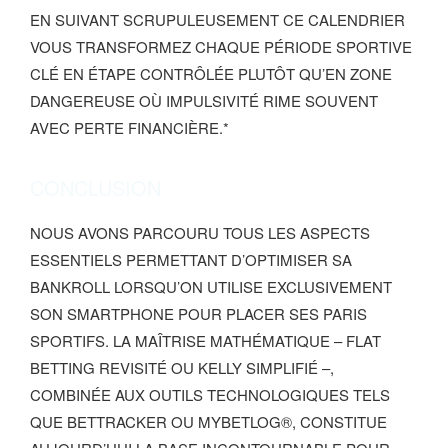
EN SUIVANT SCRUPULEUSEMENT CE CALENDRIER
VOUS TRANSFORMEZ CHAQUE PÉRIODE SPORTIVE
CLÉ EN ÉTAPE CONTRÔLÉE PLUTÔT QU’EN ZONE
DANGEREUSE OÙ IMPULSIVITÉ RIME SOUVENT
AVEC PERTE FINANCIÈRE.*
CONCLUSION
NOUS AVONS PARCOURU TOUS LES ASPECTS
ESSENTIELS PERMETTANT D’OPTIMISER SA
BANKROLL LORSQU’ON UTILISE EXCLUSIVEMENT
SON SMARTPHONE POUR PLACER SES PARIS
SPORTIFS. LA MAÎTRISE MATHÉMATIQUE – FLAT
BETTING REVISITÉ OU KELLY SIMPLIFIÉ –,
COMBINÉE AUX OUTILS TECHNOLOGIQUES TELS
QUE BETTRACKER OU MYBETLOG®, CONSTITUE