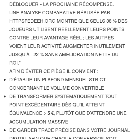
DÉBLOQUER » LA PROCHAINE RÉCOMPENSE.
UNE ANALYSE COMPARATIVE RÉALISÉE PAR
HTTPSFEDEEH.ORG MONTRE QUE SEULS 38 % DES
JOUEURS UTILISENT RÉELLEMENT LEURS POINTS
CONTRE LEUR AVANTAGE RÉEL ; LES AUTRES
VOIENT LEUR ACTIVITÉ AUGMENTER INUTILEMENT
JUSQU’À +22 % SANS AMÉLIORATION NETTE DU
ROI.*
AFIN D’ÉVITER CE PIÈGE IL CONVIENT :
D’ÉTABLIR UN PLAFOND MENSUEL STRICT
CONCERNANT LE VOLUME CONVERTIBLE
DE TRANSFORMER SYSTÉMATIQUEMENT TOUT
POINT EXCÉDENTAIRE DÈS QU’IL ATTEINT
ÉQUIVALENCE >
5 €
, PLUTÔT QUE D’ATTENDRE UNE
ACCUMULATION MASSIVE
DE GARDER TRACE PRÉCISE DANS VOTRE JOURNAL
DIGITAL AFIN QUE CHAQUE CONVERSION SOIT