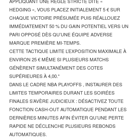
APPLIQUANT UNE RÈGLE STRICTE DITE «
HEDGING », VOUS PLACEZ INITIALEMENT 5 € SUR
CHAQUE VICTOIRE PRÉSUMÉE PUIS RÉALLOUEZ
IMMÉDIATEMENT 50 % DU GAIN POTENTIEL VERS UN
PARI OPPOSÉ DÈS QU’UNE ÉQUIPE ADVERSE
MARQUE PREMIÈRE MI‑TEMPS.
CETTE TACTIQUE LIMITE L’EXPOSITION MAXIMALE À
ENVIRON 25 € MÊME SI PLUSIEURS MATCHS
GÉNÈRENT SIMULTANÉMENT DES COTES
SUPÉRIEURES À 4,00.*
DANS LE CADRE NBA PLAYOFFS , INSTAURER DES
LIMITES TEMPORAIRES DURANT LES SOIRÉES
FINALES S’AVÈRE JUDICIEUX : DÉSACTIVEZ TOUTE
FONCTION CASH‑OUT AUTOMATIQUE PENDANT LES
DERNIÈRES MINUTES AFIN ÉVITER QU’UNE PERTE
RAPIDE NE DÉCLENCHE PLUSIEURS REBONDS
AUTOMATIQUES.