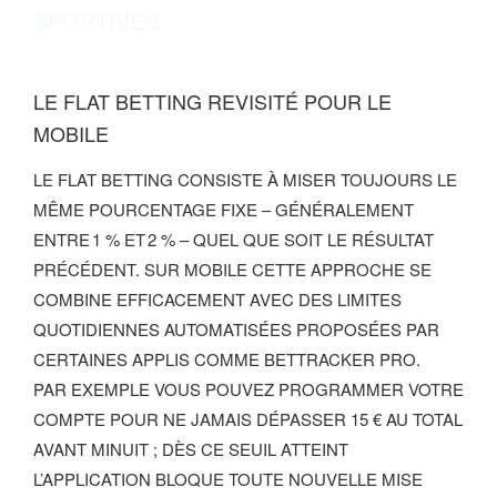
SPORTIVES
LE FLAT BETTING REVISITÉ POUR LE
MOBILE
LE FLAT BETTING CONSISTE À MISER TOUJOURS LE
MÊME POURCENTAGE FIXE – GÉNÉRALEMENT
ENTRE 1 % ET 2 % – QUEL QUE SOIT LE RÉSULTAT
PRÉCÉDENT. SUR MOBILE CETTE APPROCHE SE
COMBINE EFFICACEMENT AVEC DES LIMITES
QUOTIDIENNES AUTOMATISÉES PROPOSÉES PAR
CERTAINES APPLIS COMME BETTRACKER PRO.
PAR EXEMPLE VOUS POUVEZ PROGRAMMER VOTRE
COMPTE POUR NE JAMAIS DÉPASSER 15 € AU TOTAL
AVANT MINUIT ; DÈS CE SEUIL ATTEINT
L’APPLICATION BLOQUE TOUTE NOUVELLE MISE