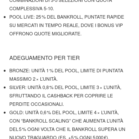
COMPLESSIVA 5‑10.
POOL LIVE: 25 % DEL BANKROLL, PUNTATE RAPIDE
SU MERCATI IN TEMPO REALE, DOVE I BONUS VIP
OFFRONO QUOTE MIGLIORATE.
ADEGUAMENTO PER TIER
BRONZE: UNITÀ 1 % DEL POOL, LIMITE DI PUNTATA
MASSIMO 2 × L’UNITÀ.
SILVER: UNITÀ 0,8 % DEL POOL, LIMITE 3 × L’UNITÀ,
SFRUTTANDO IL CASHBACK PER COPRIRE LE
PERDITE OCCASIONALI.
GOLD: UNITÀ 0,6 % DEL POOL, LIMITE 4 × L’UNITÀ,
CON “BANKROLL SCALING” CHE AUMENTA L’UNITÀ
DEL 5 % OGNI VOLTA CHE IL BANKROLL SUPERA UN
NUOVO TRAGUARDO (ES. +5 % OGNI 5 000 €).