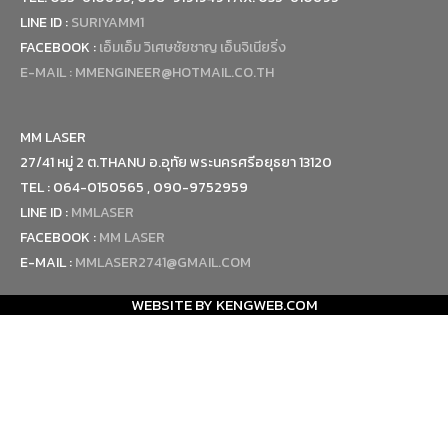
LINE ID :
SURIYAMM1
FACEBOOK :
เอ็มเอ็ม วิเศษชัยชาญ เอ็นจิเนียริ่ง
E-MAIL :
MMENGINEER@HOTMAIL.CO.TH
MM LASER
27/41 หมู่ 2 ต.THANU อ.อุทัย พระนครศรีอยุธยา 13120
TEL : 064-0150565 , 090-9752959
LINE ID :
MMLASER
FACEBOOK :
MM LASER
E-MAIL :
MMLASER2741@GMAIL.COM
WEBSITE BY
KENGWEB.COM