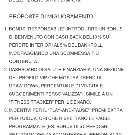
PROPOSTE DI MIGLIORAMENTO
BONUS “RESPONSABILE”: INTRODURRE UN BONUS
DI BENVENUTO CON CASH‑BACK DEL 10 % SU
PERDITE INFERIORI AL 5 % DEL BANKROLL,
INCORAGGIANDO UNA SCOMMESSA PIÙ
CONTENUTA.
DASHBOARD DI SALUTE FINANZIARIA: UNA SEZIONE
DEL PROFILO VIP CHE MOSTRA TREND DI
DRAW‑DOWN, PERCENTUALE DI VINCITA E
SUGGERIMENTI PERSONALIZZATI, SIMILE A UN
“FITNESS TRACKER” PER IL DENARO.
INCENTIVI PER IL “PLAY‑AND‑PAUSE”: PREMI EXTRA
PER I GIOCATORI CHE RISPETTANO LE PAUSE
PROGRAMMATE (ES. BONUS DI 5 € PER OGNI
SETTIMANA SENZA SCOMMESSE SUPERIORI AL 2 %