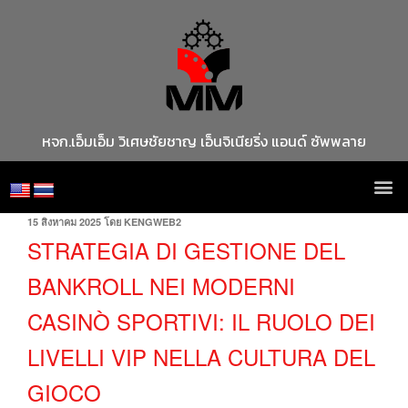
หจก.เอ็มเอ็ม วิเศษชัยชาญ เอ็นจิเนียริ่ง แอนด์ ซัพพลาย
15 สิงหาคม 2025
โดย
KENGWEB2
STRATEGIA DI GESTIONE DEL
BANKROLL NEI MODERNI
CASINÒ SPORTIVI: IL RUOLO DEI
LIVELLI VIP NELLA CULTURA DEL
GIOCO