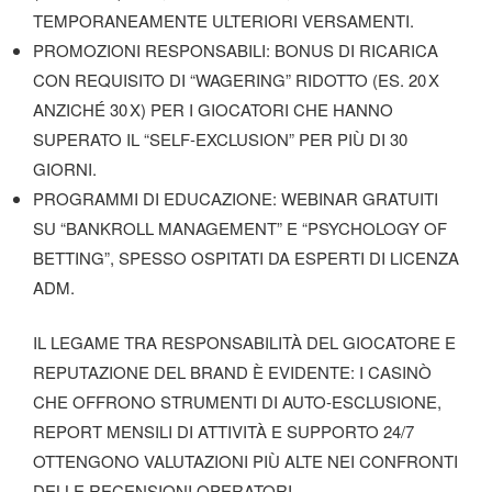
TEMPORANEAMENTE ULTERIORI VERSAMENTI.
PROMOZIONI RESPONSABILI: BONUS DI RICARICA
CON REQUISITO DI “WAGERING” RIDOTTO (ES. 20 X
ANZICHÉ 30 X) PER I GIOCATORI CHE HANNO
SUPERATO IL “SELF‑EXCLUSION” PER PIÙ DI 30
GIORNI.
PROGRAMMI DI EDUCAZIONE: WEBINAR GRATUITI
SU “BANKROLL MANAGEMENT” E “PSYCHOLOGY OF
BETTING”, SPESSO OSPITATI DA ESPERTI DI LICENZA
ADM.
IL LEGAME TRA RESPONSABILITÀ DEL GIOCATORE E
REPUTAZIONE DEL BRAND È EVIDENTE: I CASINÒ
CHE OFFRONO STRUMENTI DI AUTO‑ESCLUSIONE,
REPORT MENSILI DI ATTIVITÀ E SUPPORTO 24/7
OTTENGONO VALUTAZIONI PIÙ ALTE NEI CONFRONTI
DELLE RECENSIONI OPERATORI.