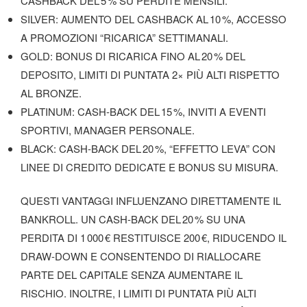
CASHBACK DEL 5 % SU PERDITE MENSILI.
SILVER: AUMENTO DEL CASHBACK AL 10 %, ACCESSO
A PROMOZIONI “RICARICA” SETTIMANALI.
GOLD: BONUS DI RICARICA FINO AL 20 % DEL
DEPOSITO, LIMITI DI PUNTATA 2× PIÙ ALTI RISPETTO
AL BRONZE.
PLATINUM: CASH‑BACK DEL 15 %, INVITI A EVENTI
SPORTIVI, MANAGER PERSONALE.
BLACK: CASH‑BACK DEL 20 %, “EFFETTO LEVA” CON
LINEE DI CREDITO DEDICATE E BONUS SU MISURA.
QUESTI VANTAGGI INFLUENZANO DIRETTAMENTE IL
BANKROLL. UN CASH‑BACK DEL 20 % SU UNA
PERDITA DI 1 000 € RESTITUISCE 200 €, RIDUCENDO IL
DRAW‑DOWN E CONSENTENDO DI RIALLOCARE
PARTE DEL CAPITALE SENZA AUMENTARE IL
RISCHIO. INOLTRE, I LIMITI DI PUNTATA PIÙ ALTI