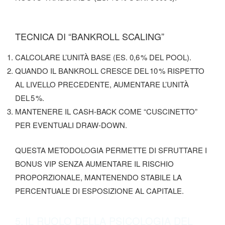
TECNICA DI “BANKROLL SCALING”
CALCOLARE L’UNITÀ BASE (ES. 0,6 % DEL POOL).
QUANDO IL BANKROLL CRESCE DEL 10 % RISPETTO
AL LIVELLO PRECEDENTE, AUMENTARE L’UNITÀ
DEL 5 %.
MANTENERE IL CASH‑BACK COME “CUSCINETTO”
PER EVENTUALI DRAW‑DOWN.
QUESTA METODOLOGIA PERMETTE DI SFRUTTARE I
BONUS VIP SENZA AUMENTARE IL RISCHIO
PROPORZIONALE, MANTENENDO STABILE LA
PERCENTUALE DI ESPOSIZIONE AL CAPITALE.
5. IL RUOLO DELLA PSICOLOGIA DEL