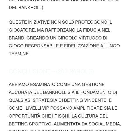
DEL BANKROLL).
QUESTE INIZIATIVE NON SOLO PROTEGGONO IL
GIOCATORE, MA RAFFORZANO LA FIDUCIA NEL
BRAND, CREANDO UN CIRCOLO VIRTUOSO DI
GIOCO RESPONSABILE E FIDELIZZAZIONE A LUNGO
TERMINE.
CONCLUSIONE – (200 PAROLE)
ABBIAMO ESAMINATO COME UNA GESTIONE
ACCURATA DEL BANKROLL SIA IL FONDAMENTO DI
QUALSIASI STRATEGIA DI BETTING VINCENTE, E
COME I LIVELLI VIP POSSANO AMPLIFICARE SIA LE
OPPORTUNITÀ CHE I RISCHI. LA CULTURA DEL
BETTING SPORTIVO, ALIMENTATA DA SOCIAL MEDIA,