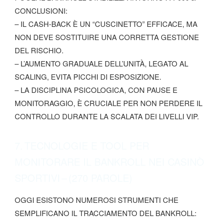
CONCLUSIONI:
– IL CASH‑BACK È UN “CUSCINETTO” EFFICACE, MA
NON DEVE SOSTITUIRE UNA CORRETTA GESTIONE
DEL RISCHIO.
– L’AUMENTO GRADUALE DELL’UNITÀ, LEGATO AL
SCALING, EVITA PICCHI DI ESPOSIZIONE.
– LA DISCIPLINA PSICOLOGICA, CON PAUSE E
MONITORAGGIO, È CRUCIALE PER NON PERDERE IL
CONTROLLO DURANTE LA SCALATA DEI LIVELLI VIP.
7. TECNOLOGIE E TOOL PER
MONITORARE IL BANKROLL NEI CASINÒ
SPORTIVI – (270 PAROLE)
OGGI ESISTONO NUMEROSI STRUMENTI CHE
SEMPLIFICANO IL TRACCIAMENTO DEL BANKROLL: