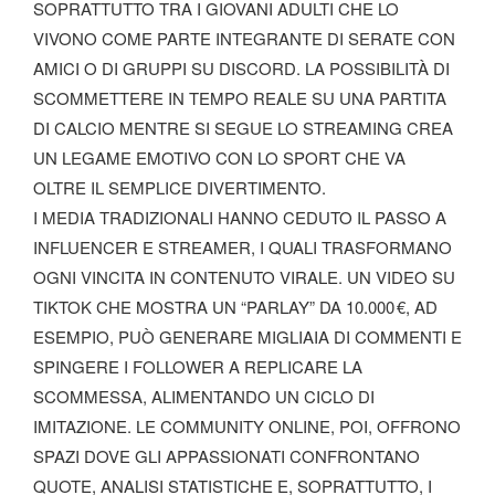
SOPRATTUTTO TRA I GIOVANI ADULTI CHE LO
VIVONO COME PARTE INTEGRANTE DI SERATE CON
AMICI O DI GRUPPI SU DISCORD. LA POSSIBILITÀ DI
SCOMMETTERE IN TEMPO REALE SU UNA PARTITA
DI CALCIO MENTRE SI SEGUE LO STREAMING CREA
UN LEGAME EMOTIVO CON LO SPORT CHE VA
OLTRE IL SEMPLICE DIVERTIMENTO.
I MEDIA TRADIZIONALI HANNO CEDUTO IL PASSO A
INFLUENCER E STREAMER, I QUALI TRASFORMANO
OGNI VINCITA IN CONTENUTO VIRALE. UN VIDEO SU
TIKTOK CHE MOSTRA UN “PARLAY” DA 10.000 €, AD
ESEMPIO, PUÒ GENERARE MIGLIAIA DI COMMENTI E
SPINGERE I FOLLOWER A REPLICARE LA
SCOMMESSA, ALIMENTANDO UN CICLO DI
IMITAZIONE. LE COMMUNITY ONLINE, POI, OFFRONO
SPAZI DOVE GLI APPASSIONATI CONFRONTANO
QUOTE, ANALISI STATISTICHE E, SOPRATTUTTO, I