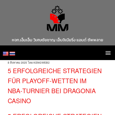
หจก.เอ็มเอ็ม วิเศษชัยชาญ เอ็นจิเนียริ่ง แอนด์ ซัพพลาย
8 สิงหาคม 2025
โดย
KENGWEB2
5 ERFOLGREICHE STRATEGIEN
FÜR PLAYOFF-WETTEN IM
NBA‑TURNIER BEI DRAGONIA
CASINO