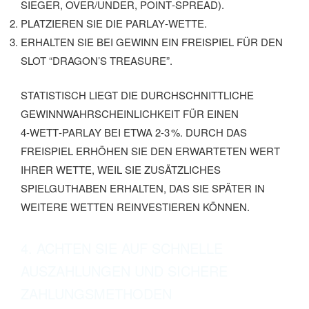
SIEGER, OVER/UNDER, POINT‑SPREAD).
PLATZIEREN SIE DIE PARLAY‑WETTE.
ERHALTEN SIE BEI GEWINN EIN FREISPIEL FÜR DEN
SLOT “DRAGON’S TREASURE”.
STATISTISCH LIEGT DIE DURCHSCHNITTLICHE
GEWINNWAHRSCHEINLICHKEIT FÜR EINEN
4‑WETT‑PARLAY BEI ETWA 2‑3 %. DURCH DAS
FREISPIEL ERHÖHEN SIE DEN ERWARTETEN WERT
IHRER WETTE, WEIL SIE ZUSÄTZLICHES
SPIELGUTHABEN ERHALTEN, DAS SIE SPÄTER IN
WEITERE WETTEN REINVESTIEREN KÖNNEN.
4. ACHTEN SIE AUF SCHNELLE
AUSZAHLUNGEN UND SICHERE
ZAHLUNGSMETHODEN