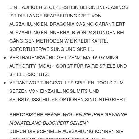
EIN HÄUFIGER STOLPERSTEIN BEI ONLINE‑CASINOS
IST DIE LANGE BEARBEITUNGSZEIT VON
AUSZAHLUNGEN. DRAGONIA CASINO GARANTIERT
AUSZAHLUNGEN INNERHALB VON 24 STUNDEN BEI
GÄNGIGEN METHODEN WIE KREDITKARTE,
SOFORTÜBERWEISUNG UND SKRILL.
VERTRAUENSWÜRDIGE LIZENZ: MALTA GAMING
AUTHORITY (MGA) – SORGT FÜR FAIRE SPIELE UND
SPIELERSCHUTZ.
VERANTWORTUNGSVOLLES SPIELEN: TOOLS ZUM
SETZEN VON EINZAHLUNGSLIMITS UND
SELBSTAUSSCHLUSS‑OPTIONEN SIND INTEGRIERT.
RHETORISCHE FRAGE:
WOLLEN SIE IHRE GEWINNE
MONATELANG BLOCKIERT SEHEN?
DURCH DIE SCHNELLE AUSZAHLUNG KÖNNEN SIE