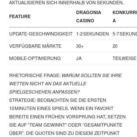
AKTUALISIEREN SICH INNERHALB VON SEKUNDEN.
DRAGONIA
KONKURR
FEATURE
CASINO
A
UPDATE‑GESCHWINDIGKEIT
1‑2 SEKUNDEN
5‑7 SEKU
VERFÜGBARE MÄRKTE
30+
20
MOBILE‑OPTIMIERUNG
JA
TEILWEISE
RHETORISCHE FRAGE:
WARUM SOLLTEN SIE IHRE
WETTEN NICHT AN DAS AKTUELLE
SPIELGESCHEHEN ANPASSEN?
STRATEGIE: BEOBACHTEN SIE DIE ERSTEN
10 MINUTEN EINES SPIELS. WENN EIN FAVORIT
BEREITS EINEN FRÜHEN VORSPRUNG HAT, SETZEN
SIE AUF “TEAM GEWINNT” ODER “GESAMTPUNKTE
ÜBER”. DIE QUOTEN SIND ZU DIESEM ZEITPUNKT