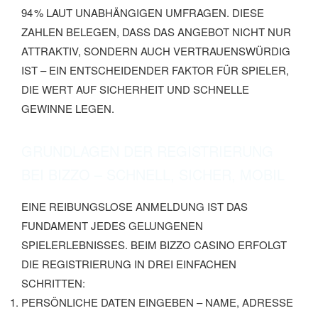
94 % LAUT UNABHÄNGIGEN UMFRAGEN. DIESE
ZAHLEN BELEGEN, DASS DAS ANGEBOT NICHT NUR
ATTRAKTIV, SONDERN AUCH VERTRAUENSWÜRDIG
IST – EIN ENTSCHEIDENDER FAKTOR FÜR SPIELER,
DIE WERT AUF SICHERHEIT UND SCHNELLE
GEWINNE LEGEN.
GRUNDLAGEN DER REGISTRIERUNG
BEI BIZZO – SCHNELL, SICHER, MOBIL
EINE REIBUNGSLOSE ANMELDUNG IST DAS
FUNDAMENT JEDES GELUNGENEN
SPIELERLEBNISSES. BEIM BIZZO CASINO ERFOLGT
DIE REGISTRIERUNG IN DREI EINFACHEN
SCHRITTEN:
PERSÖNLICHE DATEN EINGEBEN – NAME, ADRESSE