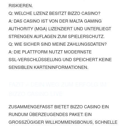
RISKIEREN.
Q: WELCHE LIZENZ BESITZT BIZZO CASINO?
A: DAS CASINO IST VON DER MALTA GAMING
AUTHORITY (MGA) LIZENZIERT UND UNTERLIEGT
STRENGEN AUFLAGEN ZUM SPIELERSCHUTZ.
Q: WIE SICHER SIND MEINE ZAHLUNGSDATEN?
A: DIE PLATTFORM NUTZT MODERNSTE
SSL‑VERSCHLÜSSELUNG UND SPEICHERT KEINE
SENSIBLEN KARTENINFORMATIONEN.
FAZIT – DEIN WEG ZUM ERFOLG IM
BIZZO CASINO LIVE
ZUSAMMENGEFASST BIETET BIZZO CASINO EIN
RUNDUM ÜBERZEUGENDES PAKET: EIN
GROSSZÜGIGER WILLKOMMENSBONUS, SCHNELLE A