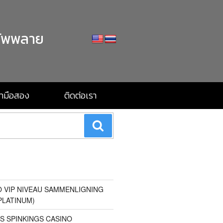
 ซัพพลาย
้ามือสอง
ติดต่อเรา
O VIP NIVEAU SAMMENLIGNING
PLATINUM)
S SPINKINGS CASINO