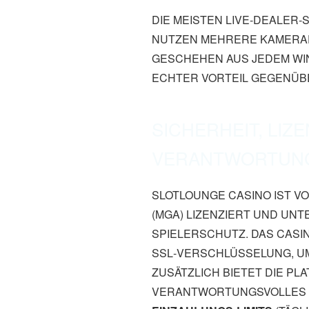
DIE MEISTEN LIVE‑DEALER‑
NUTZEN MEHRERE KAMERAP
GESCHEHEN AUS JEDEM WI
ECHTER VORTEIL GEGENÜB
SICHERHEIT, LIZ
VERANTWORTUNG
SLOTLOUNGE CASINO IST V
(MGA) LIZENZIERT UND UN
SPIELERSCHUTZ. DAS CAS
SSL‑VERSCHLÜSSELUNG, UM
ZUSÄTZLICH BIETET DIE PL
VERANTWORTUNGSVOLLES 