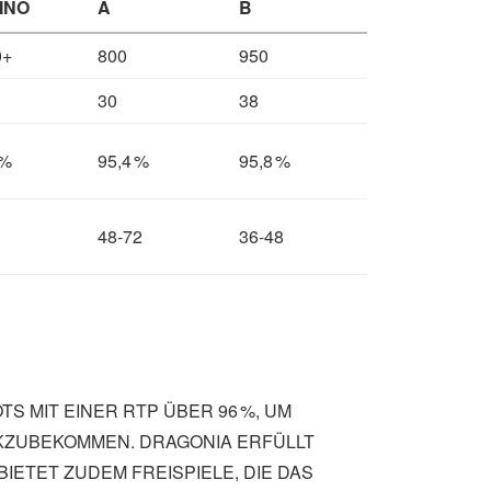
INO
A
B
0+
800
950
30
38
 %
95,4 %
95,8 %
48‑72
36‑48
TS MIT EINER RTP ÜBER 96 %, UM
KZUBEKOMMEN. DRAGONIA ERFÜLLT
IETET ZUDEM FREISPIELE, DIE DAS