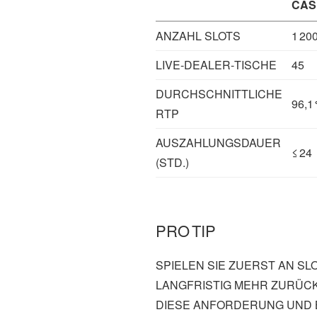
CAS
ANZAHL SLOTS
1 20
LIVE‑DEALER‑TISCHE
45
DURCHSCHNITTLICHE
96,1
RTP
AUSZAHLUNGSDAUER
≤ 24
(STD.)
PRO TIP
SPIELEN SIE ZUERST AN SLO
LANGFRISTIG MEHR ZURÜC
DIESE ANFORDERUNG UND B