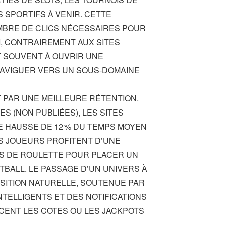
 SPORTIFS À VENIR. CETTE
OMBRE DE CLICS NÉCESSAIRES POUR
I, CONTRAIREMENT AUX SITES
T SOUVENT À OUVRIR UNE
NAVIGUER VERS UN SOUS‑DOMAINE
T PAR UNE MEILLEURE RÉTENTION.
S (NON PUBLIÉES), LES SITES
 HAUSSE DE 12 % DU TEMPS MOYEN
ES JOUEURS PROFITENT D’UNE
S DE ROULETTE POUR PLACER UN
TBALL. LE PASSAGE D’UN UNIVERS À
NSITION NATURELLE, SOUTENUE PAR
TELLIGENTS ET DES NOTIFICATIONS
CENT LES COTES OU LES JACKPOTS