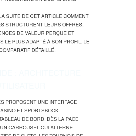
A SUITE DE CET ARTICLE COMMENT
ES STRUCTURENT LEURS OFFRES,
ENCES DE VALEUR PERÇUE ET
 LE PLUS ADAPTÉ À SON PROFIL. LE
 COMPARATIF DÉTAILLÉ.
IDE : ARCHITECTURE
TILISATEUR
ES PROPOSENT UNE INTERFACE
CASINO ET SPORTSBOOK
TABLEAU DE BORD. DÈS LA PAGE
T UN CARROUSEL QUI ALTERNE
IES DE SLOTS, LES TOURNOIS DE