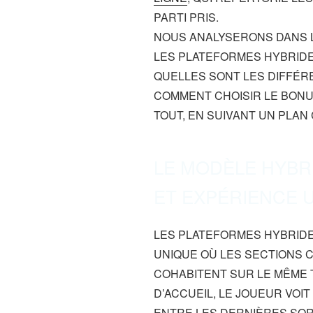
PARTI PRIS.
NOUS ANALYSERONS DANS L
LES PLATEFORMES HYBRID
QUELLES SONT LES DIFFÉR
COMMENT CHOISIR LE BONUS
TOUT, EN SUIVANT UN PLAN
LE MODÈLE HYBR
ET EXPÉRIENCE U
LES PLATEFORMES HYBRID
UNIQUE OÙ LES SECTIONS 
COHABITENT SUR LE MÊME 
D’ACCUEIL, LE JOUEUR VOI
ENTRE LES DERNIÈRES SORT