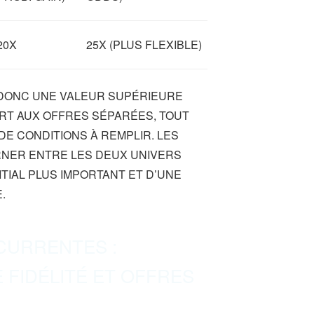
20X
25X (PLUS FLEXIBLE)
 DONC UNE VALEUR SUPÉRIEURE
ORT AUX OFFRES SÉPARÉES, TOUT
E CONDITIONS À REMPLIR. LES
RNER ENTRE LES DEUX UNIVERS
ITIAL PLUS IMPORTANT ET D’UNE
.
CURRENTES :
FIDÉLITÉ ET OFFRES