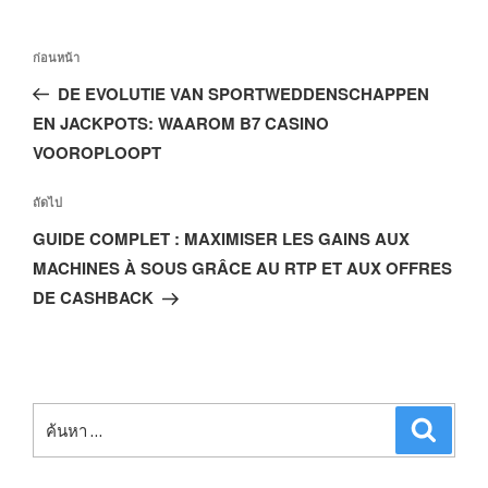
ก่อนหน้า
DE EVOLUTIE VAN SPORTWEDDENSCHAPPEN
EN JACKPOTS: WAAROM B7 CASINO
VOOROPLOOPT
ถัดไป
GUIDE COMPLET : MAXIMISER LES GAINS AUX
MACHINES À SOUS GRÂCE AU RTP ET AUX OFFRES
DE CASHBACK