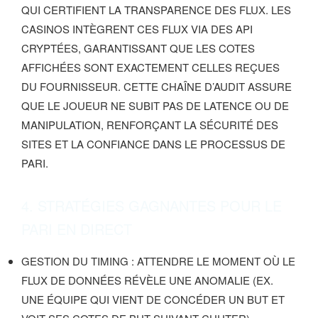
QUI CERTIFIENT LA TRANSPARENCE DES FLUX. LES
CASINOS INTÈGRENT CES FLUX VIA DES API
CRYPTÉES, GARANTISSANT QUE LES COTES
AFFICHÉES SONT EXACTEMENT CELLES REÇUES
DU FOURNISSEUR. CETTE CHAÎNE D’AUDIT ASSURE
QUE LE JOUEUR NE SUBIT PAS DE LATENCE OU DE
MANIPULATION, RENFORÇANT LA SÉCURITÉ DES
SITES ET LA CONFIANCE DANS LE PROCESSUS DE
PARI.
4. STRATÉGIES GAGNANTES POUR LE
PARI EN DIRECT
GESTION DU TIMING : ATTENDRE LE MOMENT OÙ LE
FLUX DE DONNÉES RÉVÈLE UNE ANOMALIE (EX.
UNE ÉQUIPE QUI VIENT DE CONCÉDER UN BUT ET