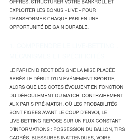
OFFRES, STRUCTURER VOTRE BANKROLL ET
EXPLOITER LES BONUS « LIVE » POUR
TRANSFORMER CHAQUE PARI EN UNE
OPPORTUNITÉ DE GAIN DURABLE.
1. COMPRENDRE LE LIVE‑BETTING :
MÉCANISMES ET SPÉCIFICITÉS
LE PARI EN DIRECT DÉSIGNE LA MISE PLACÉE
APRÈS LE DÉBUT D’UN ÉVÉNEMENT SPORTIF,
ALORS QUE LES COTES ÉVOLUENT EN FONCTION
DU DÉROULEMENT DU MATCH. CONTRAIREMENT
AUX PARIS PRÉ‑MATCH, OÙ LES PROBABILITÉS
SONT FIGÉES AVANT LE COUP D’ENVOI, LE
LIVE‑BETTING REPOSE SUR UN FLUX CONSTANT
D’INFORMATIONS : POSSESSION DU BALLON, TIRS
CADRÉS, BLESSURES INATTENDUES, VOIRE