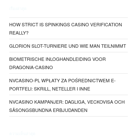
เรื่องล่าสุด
HOW STRICT IS SPINKINGS CASINO VERIFICATION
REALLY?
GLORION SLOT-TURNIERE UND WIE MAN TEILNIMMT
BIOMETRISCHE INLOGHANDLEIDING VOOR
DRAGONIA-CASINO
NVCASINO-PL WPŁATY ZA POŚREDNICTWEM E-
PORTFELI: SKRILL, NETELLER I INNE
NVCASINO KAMPANJER: DAGLIGA, VECKOVISA OCH
SÄSONGSBUNDNA ERBJUDANDEN
ความเห็นล่าสุด