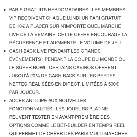
PARIS GRATUITS HEBDOMADAIRES : LES MEMBRES
VIP REÇOIVENT CHAQUE LUNDI UN PARI GRATUIT
DE 10 € À PLACER SUR N’IMPORTE QUEL MARCHÉ
LIVE DE LA SEMAINE. CETTE OFFRE ENCOURAGE LA
RÉCURRENCE ET AUGMENTE LE VOLUME DE JEU.
CASH‑BACK LIVE PENDANT LES GRANDS
ÉVÉNEMENTS : PENDANT LA COUPE DU MONDE OU
LE SUPER BOWL, CERTAINS CASINOS OFFRENT
JUSQU’À 20 % DE CASH‑BACK SUR LES PERTES
NETTES RÉALISÉES EN DIRECT, LIMITÉES À 500 €
PAR JOUEUR.
ACCÈS ANTICIPÉ AUX NOUVELLES
FONCTIONNALITÉS : LES JOUEURS PLATINE
PEUVENT TESTER EN AVANT-PREMIÈRE DES
OPTIONS COMME LE BET‑BUILDER EN TEMPS RÉEL,
QUI PERMET DE CRÉER DES PARIS MULTI‑MARCHÉS