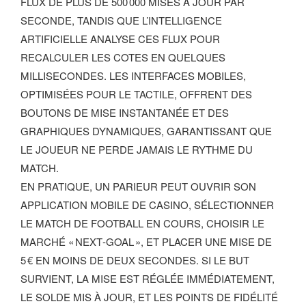
FLUX DE PLUS DE 500 000 MISES À JOUR PAR
SECONDE, TANDIS QUE L’INTELLIGENCE
ARTIFICIELLE ANALYSE CES FLUX POUR
RECALCULER LES COTES EN QUELQUES
MILLISECONDES. LES INTERFACES MOBILES,
OPTIMISÉES POUR LE TACTILE, OFFRENT DES
BOUTONS DE MISE INSTANTANÉE ET DES
GRAPHIQUES DYNAMIQUES, GARANTISSANT QUE
LE JOUEUR NE PERDE JAMAIS LE RYTHME DU
MATCH.
EN PRATIQUE, UN PARIEUR PEUT OUVRIR SON
APPLICATION MOBILE DE CASINO, SÉLECTIONNER
LE MATCH DE FOOTBALL EN COURS, CHOISIR LE
MARCHÉ « NEXT‑GOAL », ET PLACER UNE MISE DE
5 € EN MOINS DE DEUX SECONDES. SI LE BUT
SURVIENT, LA MISE EST RÉGLÉE IMMÉDIATEMENT,
LE SOLDE MIS À JOUR, ET LES POINTS DE FIDÉLITÉ