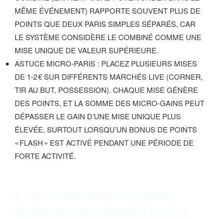
MÊME ÉVÉNEMENT) RAPPORTE SOUVENT PLUS DE
POINTS QUE DEUX PARIS SIMPLES SÉPARÉS, CAR
LE SYSTÈME CONSIDÈRE LE COMBINÉ COMME UNE
MISE UNIQUE DE VALEUR SUPÉRIEURE.
ASTUCE MICRO‑PARIS : PLACEZ PLUSIEURS MISES
DE 1‑2 € SUR DIFFÉRENTS MARCHÉS LIVE (CORNER,
TIR AU BUT, POSSESSION). CHAQUE MISE GÉNÈRE
DES POINTS, ET LA SOMME DES MICRO‑GAINS PEUT
DÉPASSER LE GAIN D’UNE MISE UNIQUE PLUS
ÉLEVÉE, SURTOUT LORSQU’UN BONUS DE POINTS
« FLASH » EST ACTIVÉ PENDANT UNE PÉRIODE DE
FORTE ACTIVITÉ.
6. LES PROMOTIONS EXCLUSIVES
RÉSERVÉES AUX MEMBRES FIDÈLES