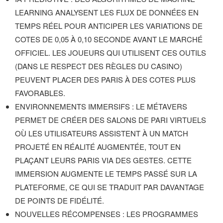
LEARNING ANALYSENT LES FLUX DE DONNÉES EN
TEMPS RÉEL POUR ANTICIPER LES VARIATIONS DE
COTES DE 0,05 À 0,10 SECONDE AVANT LE MARCHÉ
OFFICIEL. LES JOUEURS QUI UTILISENT CES OUTILS
(DANS LE RESPECT DES RÈGLES DU CASINO)
PEUVENT PLACER DES PARIS À DES COTES PLUS
FAVORABLES.
ENVIRONNEMENTS IMMERSIFS : LE MÉTAVERS
PERMET DE CRÉER DES SALONS DE PARI VIRTUELS
OÙ LES UTILISATEURS ASSISTENT À UN MATCH
PROJETÉ EN RÉALITÉ AUGMENTÉE, TOUT EN
PLAÇANT LEURS PARIS VIA DES GESTES. CETTE
IMMERSION AUGMENTE LE TEMPS PASSÉ SUR LA
PLATEFORME, CE QUI SE TRADUIT PAR DAVANTAGE
DE POINTS DE FIDÉLITÉ.
NOUVELLES RÉCOMPENSES : LES PROGRAMMES