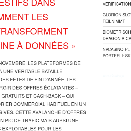
ESTIFS DANS
VERIFICATION
OMMENT LES
GLORION SLO
TEILNIMMT
TRANSFORMENT
BIOMETRISCH
DRAGONIA-CA
INE À DONNÉES »
NVCASINO-PL
PORTFELI: SK
‑NOVEMBRE, LES PLATEFORMES DE
À UNE VÉRITABLE BATAILLE
ความเห็นล่าสุด
ES FÊTES DE FIN D’ANNÉE. LES
RGIR DES OFFRES ÉCLATANTES –
GRATUITS ET CASH‑BACK – QUI
RIER COMMERCIAL HABITUEL EN UN
SIVES. CETTE AVALANCHE D’OFFRES
 PIC DE TRAFIC MAIS AUSSI UNE
 EXPLOITABLES POUR LES