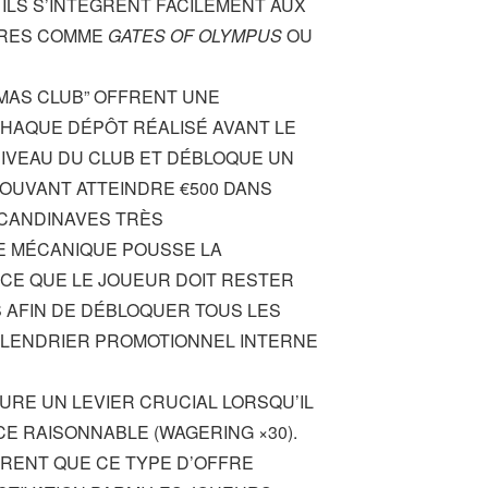
ILS S’INTÈGRENT FACILEMENT AUX
IRES COMME
GATES OF OLYMPUS
OU
MAS CLUB” OFFRENT UNE
HAQUE DÉPÔT RÉALISÉ AVANT LE
IVEAU DU CLUB ET DÉBLOQUE UN
OUVANT ATTEINDRE €500 DANS
SCANDINAVES TRÈS
E MÉCANIQUE POUSSE LA
CE QUE LE JOUEUR DOIT RESTER
S AFIN DE DÉBLOQUER TOUS LES
ALENDRIER PROMOTIONNEL INTERNE
URE UN LEVIER CRUCIAL LORSQU’IL
E RAISONNABLE (WAGERING ×30).
RENT QUE CE TYPE D’OFFRE