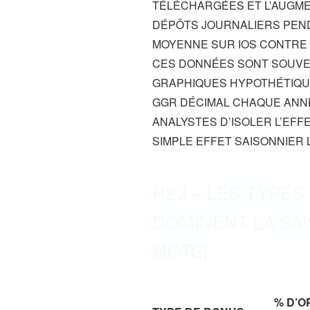
TÉLÉCHARGÉES ET L’AUGM
DÉPÔTS JOURNALIERS PENDA
MOYENNE SUR IOS CONTRE 
CES DONNÉES SONT SOUVE
GRAPHIQUES HYPOTHÉTIQU
GGR DÉCIMAL CHAQUE ANNÉ
ANALYSTES D’ISOLER L’EF
SIMPLE EFFET SAISONNIER 
H2 2 – LES TYPE
DOMINENT LA SAI
MOTS]
% D’O