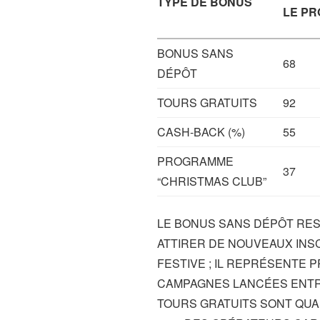
TYPE DE BONUS
LE P
BONUS SANS
68
DÉPÔT
TOURS GRATUITS
92
CASH‑BACK (%)
55
PROGRAMME
37
“CHRISTMAS CLUB”
LE BONUS SANS DÉPÔT RES
ATTIRER DE NOUVEAUX INS
FESTIVE ; IL REPRÉSENTE 
CAMPAGNES LANCÉES ENTR
TOURS GRATUITS SONT QUAN