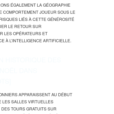
RONS ÉGALEMENT LA GÉOGRAPHIE
 LE COMPORTEMENT JOUEUR SOUS LE
S RISQUES LIÉS À CETTE GÉNÉROSITÉ
UER LE RETOUR SUR
R LES OPÉRATEURS ET
E À L’INTELLIGENCE ARTIFICIELLE.
ON HISTORIQUE DES
NOËL DANS
OTS]
ONNIERS APPARAISSENT AU DÉBUT
E LES SALLES VIRTUELLES
DES TOURS GRATUITS SUR