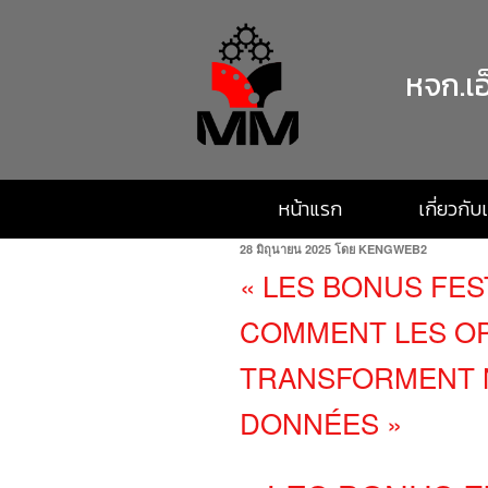
หจก.เอ
หน้าแรก
เกี่ยวกับ
28 มิถุนายน 2025
โดย
KENGWEB2
« LES BONUS FEST
COMMENT LES O
TRANSFORMENT N
DONNÉES »