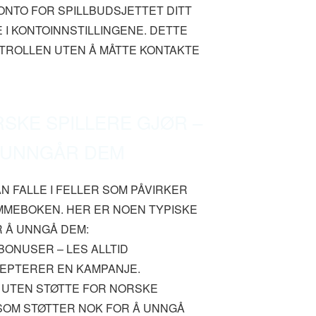
NTO FOR SPILLBUDSJETTET DITT
 I KONTOINNSTILLINGENE. DETTE
TROLLEN UTEN Å MÅTTE KONTAKTE
RSKE SPILLERE GJØR –
 UNNGÅR DEM
N FALLE I FELLER SOM PÅVIRKER
MMEBOKEN. HER ER NOEN TYPISKE
R Å UNNGÅ DEM:
BONUSER – LES ALLTID
SEPTERER EN KAMPANJE.
 UTEN STØTTE FOR NORSKE
SOM STØTTER NOK FOR Å UNNGÅ