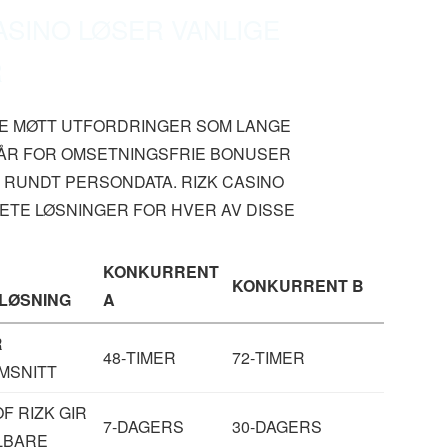
ASINO LØSER VANLIGE
R
TE MØTT UTFORDRINGER SOM LANGE
KÅR FOR OMSETNINGSFRIE BONUSER
RUNDT PERSONDATA. RIZK CASINO
TE LØSNINGER FOR HVER AV DISSE
KONKURRENT
KONKURRENT B
‑LØSNING
A
R
48‑TIMER
72‑TIMER
MSNITT
F RIZK GIR
7‑DAGERS
30‑DAGERS
LBARE