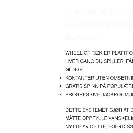
SLIK BRUKER DU 
MAKSIMERE OMS
BONUSER
WHEEL OF RIZK ER PLATTF
HVER GANG DU SPILLER, F
GI DEG:
KONTANTER UTEN OMSETN
GRATIS SPINN PÅ POPULÆ
PROGRESSIVE JACKPOT‑MU
DETTE SYSTEMET GJØR AT 
MÅTTE OPPFYLLE VANSKELI
NYTTE AV DETTE, FØLG DIS