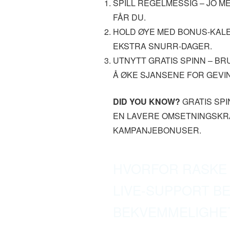
SPILL REGELMESSIG – JO M
FÅR DU.
HOLD ØYE MED BONUS‑KAL
EKSTRA SNURR‑DAGER.
UTNYTT GRATIS SPINN – BR
Å ØKE SJANSENE FOR GEVIN
DID YOU KNOW?
GRATIS SPI
EN LAVERE OMSETNINGSKR
KAMPANJEBONUSER.
HVORFOR RASKE
LIVE‑SUPPORT B
BEKVEMMELIGHE