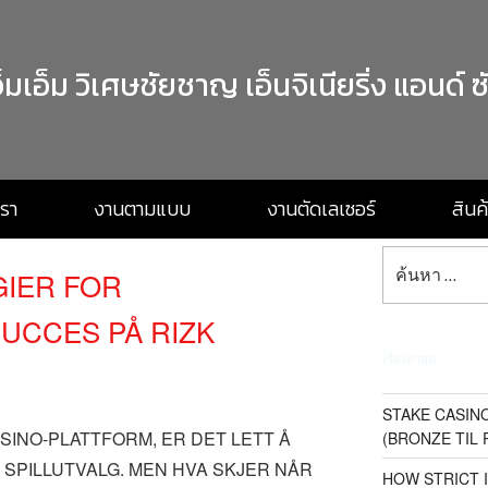
็มเอ็ม วิเศษชัยชาญ เอ็นจิเนียริ่ง แอนด์
เรา
งานตามแบบ
งานตัดเลเซอร์
สินค
IER FOR
UCCES PÅ RIZK
เรื่องล่าสุด
STAKE CASIN
SINO‑PLATTFORM, ER DET LETT Å
(BRONZE TIL 
SPILLUTVALG. MEN HVA SKJER NÅR
HOW STRICT I