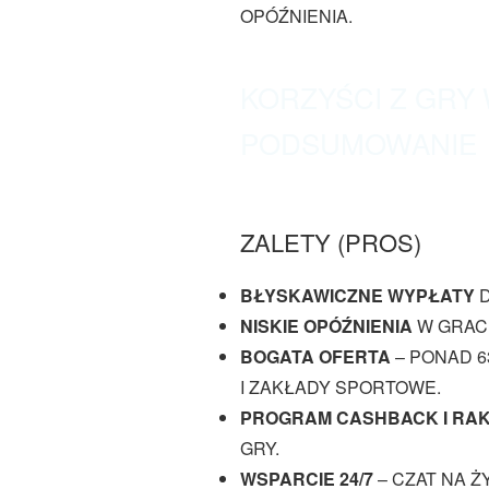
OPÓŹNIENIA.
KORZYŚCI Z GRY
PODSUMOWANIE
ZALETY (PROS)
BŁYSKAWICZNE WYPŁATY
D
NISKIE OPÓŹNIENIA
W GRACH
BOGATA OFERTA
– PONAD 6
I ZAKŁADY SPORTOWE.
PROGRAM CASHBACK I RA
GRY.
WSPARCIE 24/7
– CZAT NA 