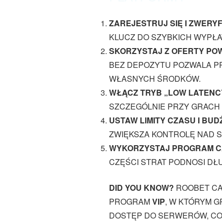
ZAREJESTRUJ SIĘ I ZWERY
KLUCZ DO SZYBKICH WYPŁA
SKORZYSTAJ Z OFERTY PO
BEZ DEPOZYTU POZWALA P
WŁASNYCH ŚRODKÓW.
WŁĄCZ TRYB „LOW LATENC
SZCZEGÓLNIE PRZY GRACH 
USTAW LIMITY CZASU I BUD
ZWIĘKSZA KONTROLĘ NAD S
WYKORZYSTAJ PROGRAM 
CZĘŚCI STRAT PODNOSI DŁ
DID YOU KNOW?
ROOBET CA
PROGRAM
VIP
, W KTÓRYM 
DOSTĘP DO SERWERÓW, C