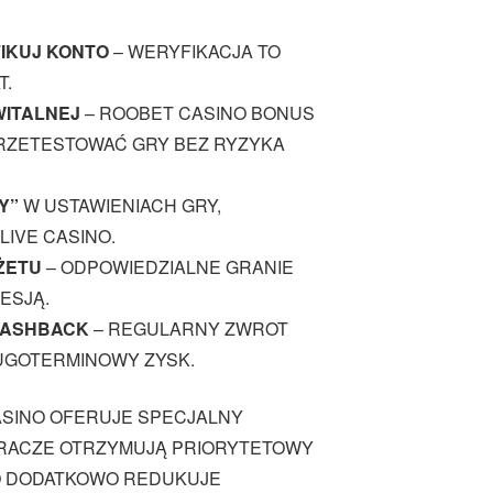
FIKUJ KONTO
– WERYFIKACJA TO
T.
WITALNEJ
– ROOBET CASINO BONUS
RZETESTOWAĆ GRY BEZ RYZYKA
Y”
W USTAWIENIACH GRY,
LIVE CASINO.
ŻETU
– ODPOWIEDZIALNE GRANIE
ESJĄ.
CASHBACK
– REGULARNY ZWROT
UGOTERMINOWY ZYSK.
SINO OFERUJE SPECJALNY
GRACZE OTRZYMUJĄ PRIORYTETOWY
O DODATKOWO REDUKUJE