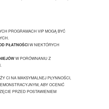
YCH PROGRAMACH VIP MOGĄ BYĆ
YCH.
OD PŁATNOŚCI
W NIEKTÓRYCH
NIEJÓW
W PORÓWNANIU Z
.
EŻY CI NA MAKSYMALNEJ PŁYNNOŚCI,
DEMONSTRACYJNYM, ABY OCENIĆ
ZĘCIE PRZED POSTAWIENIEM