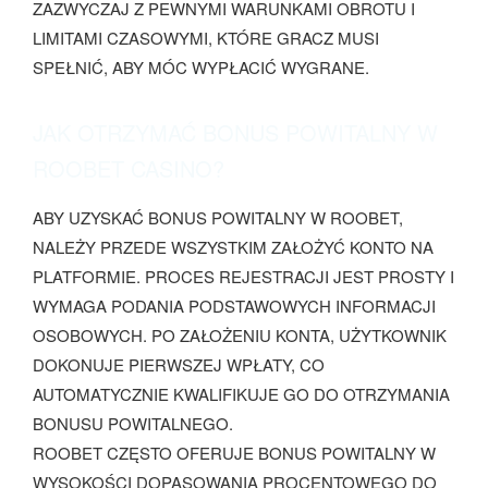
ZAZWYCZAJ Z PEWNYMI WARUNKAMI OBROTU I
LIMITAMI CZASOWYMI, KTÓRE GRACZ MUSI
SPEŁNIĆ, ABY MÓC WYPŁACIĆ WYGRANE.
JAK OTRZYMAĆ BONUS POWITALNY W
ROOBET CASINO?
ABY UZYSKAĆ BONUS POWITALNY W ROOBET,
NALEŻY PRZEDE WSZYSTKIM ZAŁOŻYĆ KONTO NA
PLATFORMIE. PROCES REJESTRACJI JEST PROSTY I
WYMAGA PODANIA PODSTAWOWYCH INFORMACJI
OSOBOWYCH. PO ZAŁOŻENIU KONTA, UŻYTKOWNIK
DOKONUJE PIERWSZEJ WPŁATY, CO
AUTOMATYCZNIE KWALIFIKUJE GO DO OTRZYMANIA
BONUSU POWITALNEGO.
ROOBET CZĘSTO OFERUJE BONUS POWITALNY W
WYSOKOŚCI DOPASOWANIA PROCENTOWEGO DO