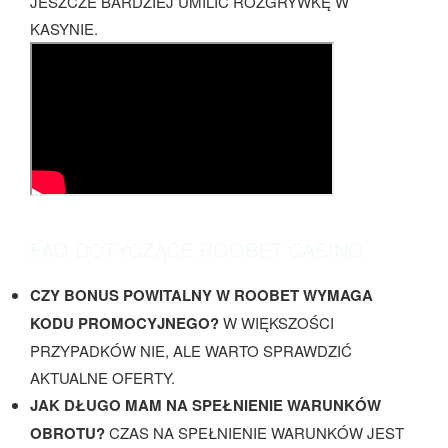
JESZCZE BARDZIEJ UMILIĆ ROZGRYWKĘ W
KASYNIE.
FAQ DOTYCZĄCE ROOBET CASINO
CZY BONUS POWITALNY W ROOBET WYMAGA
KODU PROMOCYJNEGO?
W WIĘKSZOŚCI
PRZYPADKÓW NIE, ALE WARTO SPRAWDZIĆ
AKTUALNE OFERTY.
JAK DŁUGO MAM NA SPEŁNIENIE WARUNKÓW
OBROTU?
CZAS NA SPEŁNIENIE WARUNKÓW JEST