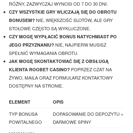
RÓŻNY, ZAZWYCZAJ WYNOSI OD 7 DO 30 DNI.
CZY WSZYSTKIE GRY WLICZAJĄ SIĘ DO OBROTU
BONUSEM?
NIE, WIĘKSZOŚĆ SLOTÓW, ALE GRY
STOŁOWE CZĘSTO SĄ WYKLUCZONE.
CZY MOGĘ WYPŁACIĆ BONUS NATYCHMIAST PO
JEGO PRZYZNANIU?
NIE, NAJPIERW MUSISZ
SPEŁNIĆ WYMAGANIA OBROTU.
JAK MOGĘ SKONTAKTOWAĆ SIĘ Z OBSŁUGĄ
KLIENTA ROOBET CASINO?
POPRZEZ CZAT NA
ŻYWO, MAILA ORAZ FORMULARZ KONTAKTOWY
DOSTĘPNY NA STRONIE.
ELEMENT
OPIS
TYP BONUSA
DOPASOWANIE DO DEPOZYTU +
POWITALNEGO
DARMOWE SPINY