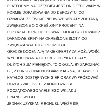
PLATFORMY. NAJCZĘŚCIEJ JEST ON OFEROWANY W
FORMIE DOPASOWANIA DO DEPOZYTU, CO
OZNACZA, ŻE TWOJE PIERWSZE WPŁATY ZOSTANĄ
ZWIĘKSZONE O OKREŚLONY PROCENT, NA
PRZYKŁAD 100%. OFEROWANE MOGĄ BYĆ RÓWNIEŻ
DARMOWE SPINY NA OKREŚLONE SLOTY, CO
ZWIĘKSZA WARTOŚĆ PROMOCJI.
GRACZE DOCENIAJĄ TAKIE OFERTY ZA MOŻLIWOŚĆ
WYPRÓBOWANIA GIER BEZ RYZYKA UTRATY
DUŻYCH SUM PIENIĘDZY. TO OKAZJA, BY ZAPOZNAĆ
SIĘ Z FUNKCJONALNOŚCIAMI KASYNA, SPRAWDZIĆ
KATALOG DOSTĘPNYCH GIER ORAZ WYPRÓBOWAĆ
ROZGRYWKI LIVE BEZ KONIECZNOŚCI
POCZĄTKOWEGO WIELKIEGO WKŁADU
FINANSOWEGO.
JEDNAK UZYSKANIE BONUSU WIĄŻE SIĘ