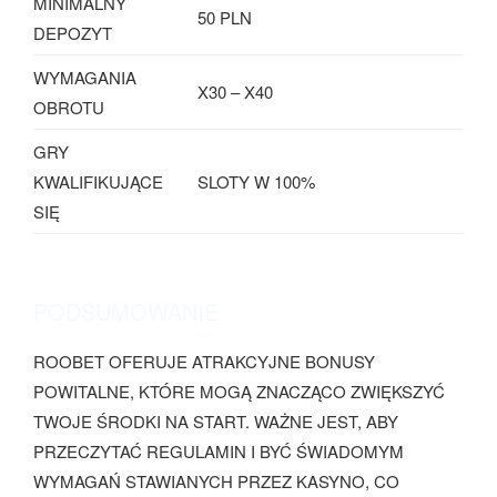
MINIMALNY
50 PLN
DEPOZYT
WYMAGANIA
X30 – X40
OBROTU
GRY
KWALIFIKUJĄCE
SLOTY W 100%
SIĘ
PODSUMOWANIE
ROOBET OFERUJE ATRAKCYJNE BONUSY
POWITALNE, KTÓRE MOGĄ ZNACZĄCO ZWIĘKSZYĆ
TWOJE ŚRODKI NA START. WAŻNE JEST, ABY
PRZECZYTAĆ REGULAMIN I BYĆ ŚWIADOMYM
WYMAGAŃ STAWIANYCH PRZEZ KASYNO, CO