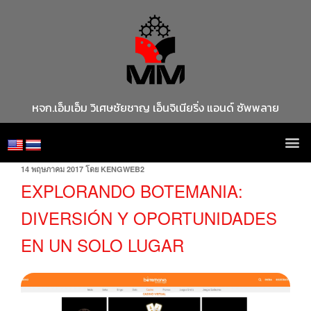
หจก.เอ็มเอ็ม วิเศษชัยชาญ เอ็นจิเนียริ่ง แอนด์ ซัพพลาย
14 พฤษภาคม 2017
โดย
KENGWEB2
EXPLORANDO BOTEMANIA:
DIVERSIÓN Y OPORTUNIDADES
EN UN SOLO LUGAR