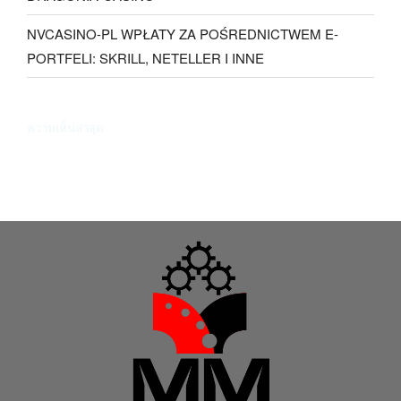
NVCASINO-PL WPŁATY ZA POŚREDNICTWEM E-
PORTFELI: SKRILL, NETELLER I INNE
ความเห็นล่าสุด