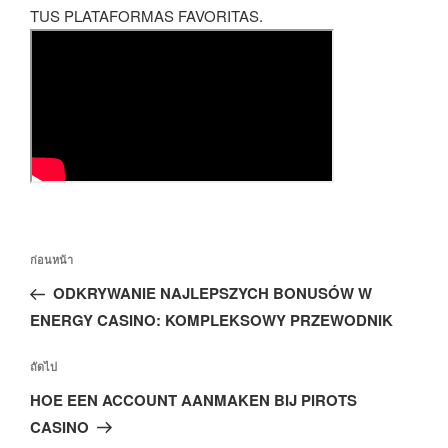
TUS PLATAFORMAS FAVORITAS.
ก่อนหน้า
ODKRYWANIE NAJLEPSZYCH BONUSÓW W
ENERGY CASINO: KOMPLEKSOWY PRZEWODNIK
ถัดไป
HOE EEN ACCOUNT AANMAKEN BIJ PIROTS
CASINO