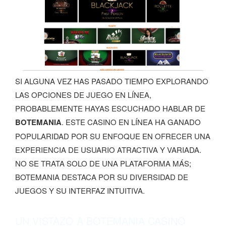
SI ALGUNA VEZ HAS PASADO TIEMPO EXPLORANDO
LAS OPCIONES DE JUEGO EN LÍNEA,
PROBABLEMENTE HAYAS ESCUCHADO HABLAR DE
BOTEMANIA
. ESTE CASINO EN LÍNEA HA GANADO
POPULARIDAD POR SU ENFOQUE EN OFRECER UNA
EXPERIENCIA DE USUARIO ATRACTIVA Y VARIADA.
NO SE TRATA SOLO DE UNA PLATAFORMA MÁS;
BOTEMANIA DESTACA POR SU DIVERSIDAD DE
JUEGOS Y SU INTERFAZ INTUITIVA.
UN VISTAZO A BOTEMANIA CASINO