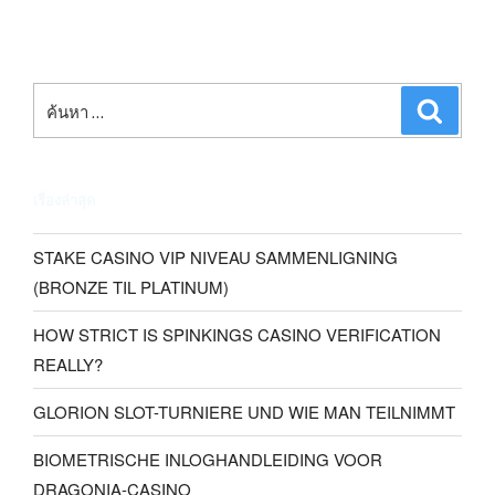
เรื่องล่าสุด
STAKE CASINO VIP NIVEAU SAMMENLIGNING
(BRONZE TIL PLATINUM)
HOW STRICT IS SPINKINGS CASINO VERIFICATION
REALLY?
GLORION SLOT-TURNIERE UND WIE MAN TEILNIMMT
BIOMETRISCHE INLOGHANDLEIDING VOOR
DRAGONIA-CASINO