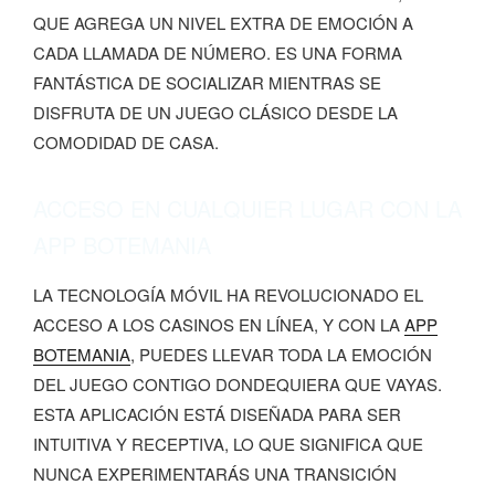
QUE AGREGA UN NIVEL EXTRA DE EMOCIÓN A
CADA LLAMADA DE NÚMERO. ES UNA FORMA
FANTÁSTICA DE SOCIALIZAR MIENTRAS SE
DISFRUTA DE UN JUEGO CLÁSICO DESDE LA
COMODIDAD DE CASA.
ACCESO EN CUALQUIER LUGAR CON LA
APP BOTEMANIA
LA TECNOLOGÍA MÓVIL HA REVOLUCIONADO EL
ACCESO A LOS CASINOS EN LÍNEA, Y CON LA
APP
BOTEMANIA
, PUEDES LLEVAR TODA LA EMOCIÓN
DEL JUEGO CONTIGO DONDEQUIERA QUE VAYAS.
ESTA APLICACIÓN ESTÁ DISEÑADA PARA SER
INTUITIVA Y RECEPTIVA, LO QUE SIGNIFICA QUE
NUNCA EXPERIMENTARÁS UNA TRANSICIÓN