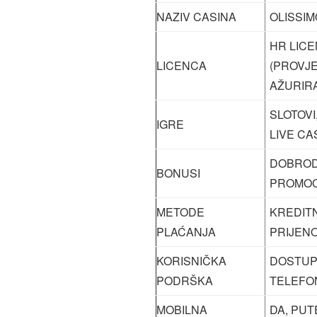
NAZIV CASINA
OLISSIM
HR LIC
LICENCA
(PROVJ
AŽURIR
SLOTOVI
IGRE
LIVE CA
DOBRODO
BONUSI
PROMOC
METODE
KREDITN
PLAĆANJA
PRIJENO
KORISNIČKA
DOSTUPN
PODRŠKA
TELEFO
MOBILNA
DA, PUT