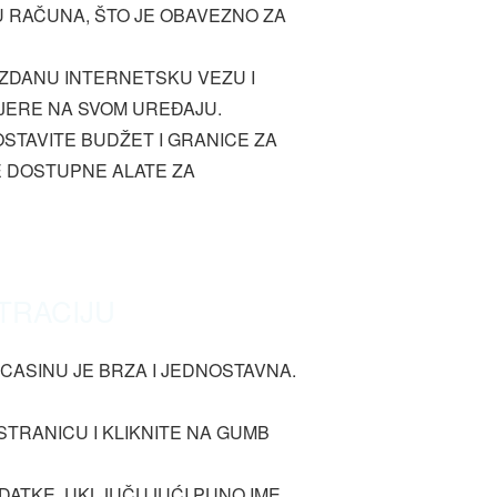
U RAČUNA, ŠTO JE OBAVEZNO ZA
ZDANU INTERNETSKU VEZU I
JERE NA SVOM UREĐAJU.
STAVITE BUDŽET I GRANICE ZA
TE DOSTUPNE ALATE ZA
TRACIJU
 CASINU JE BRZA I JEDNOSTAVNA.
TRANICU I KLIKNITE NA GUMB
DATKE, UKLJUČUJUĆI PUNO IME,