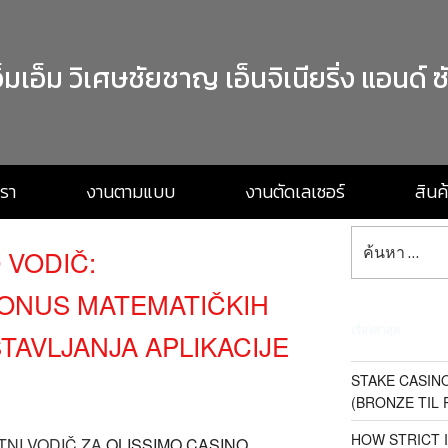
็มเอ็ม วิเศษชัยชาญ เอ็นจิเนียริ่ง แอนด์
เรา
งานตามแบบ
งานตัดเลเซอร์
สินค
 VODIČ:
ONUS MATEMATIČKIH
เรื่องล่าสุด
STAVLJANJA APLIKACIJE
STAKE CASIN
(BRONZE TIL 
HOW STRICT I
NI VODIČ ZA
OLISSIMO CASINO
,