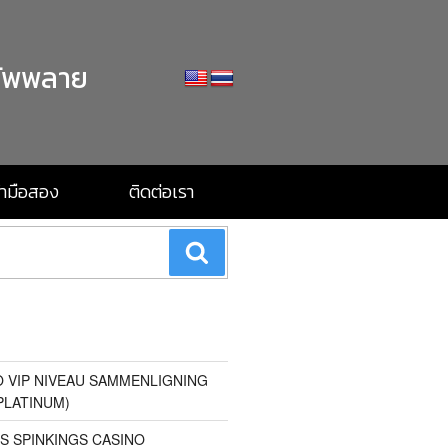
 ซัพพลาย
้ามือสอง
ติดต่อเรา
O VIP NIVEAU SAMMENLIGNING
PLATINUM)
S SPINKINGS CASINO