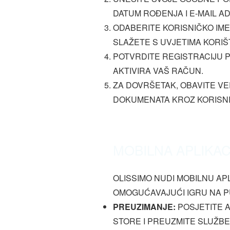
DATUM ROĐENJA I E-MAIL A
ODABERITE KORISNIČKO IME 
SLAŽETE S UVJETIMA KORIŠ
POTVRDITE REGISTRACIJU PU
AKTIVIRA VAŠ RAČUN.
ZA DOVRŠETAK, OBAVITE VE
DOKUMENATA KROZ KORISNIČ
MOBILNA APLIKAC
OLISSIMO NUDI MOBILNU APL
OMOGUĆAVAJUĆI IGRU NA P
PREUZIMANJE:
POSJETITE A
STORE I PREUZMITE SLUŽBE