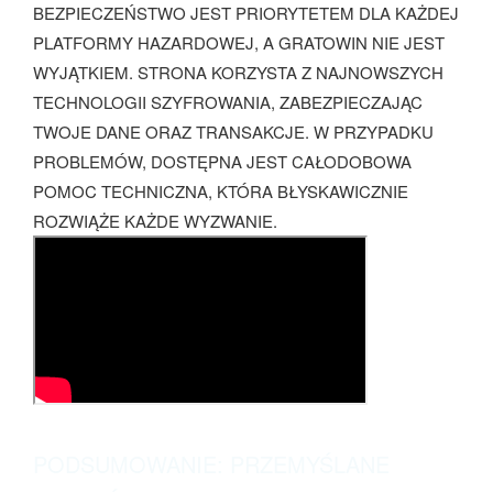
BEZPIECZEŃSTWO JEST PRIORYTETEM DLA KAŻDEJ
PLATFORMY HAZARDOWEJ, A GRATOWIN NIE JEST
WYJĄTKIEM. STRONA KORZYSTA Z NAJNOWSZYCH
TECHNOLOGII SZYFROWANIA, ZABEZPIECZAJĄC
TWOJE DANE ORAZ TRANSAKCJE. W PRZYPADKU
PROBLEMÓW, DOSTĘPNA JEST CAŁODOBOWA
POMOC TECHNICZNA, KTÓRA BŁYSKAWICZNIE
ROZWIĄŻE KAŻDE WYZWANIE.
PODSUMOWANIE: PRZEMYŚLANE