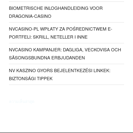
BIOMETRISCHE INLOGHANDLEIDING VOOR
DRAGONIA-CASINO
NVCASINO-PL WPŁATY ZA POŚREDNICTWEM E-
PORTFELI: SKRILL, NETELLER I INNE
NVCASINO KAMPANJER: DAGLIGA, VECKOVISA OCH
SÄSONGSBUNDNA ERBJUDANDEN
NV KASZINO GYORS BEJELENTKEZÉSI LINKEK:
BIZTONSÁGI TIPPEK
ความเห็นล่าสุด