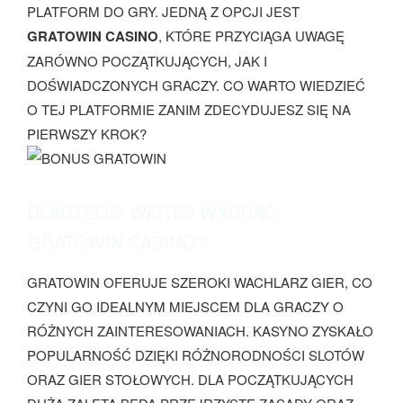
PLATFORM DO GRY. JEDNĄ Z OPCJI JEST
GRATOWIN CASINO
, KTÓRE PRZYCIĄGA UWAGĘ
ZARÓWNO POCZĄTKUJĄCYCH, JAK I
DOŚWIADCZONYCH GRACZY. CO WARTO WIEDZIEĆ
O TEJ PLATFORMIE ZANIM ZDECYDUJESZ SIĘ NA
PIERWSZY KROK?
DLACZEGO WARTO WYBRAĆ
GRATOWIN CASINO?
GRATOWIN OFERUJE SZEROKI WACHLARZ GIER, CO
CZYNI GO IDEALNYM MIEJSCEM DLA GRACZY O
RÓŻNYCH ZAINTERESOWANIACH. KASYNO ZYSKAŁO
POPULARNOŚĆ DZIĘKI RÓŻNORODNOŚCI SLOTÓW
ORAZ GIER STOŁOWYCH. DLA POCZĄTKUJĄCYCH