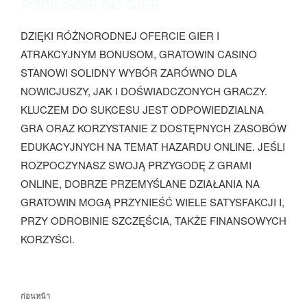
PODEJŚCIE DO GIER
DZIĘKI RÓŻNORODNEJ OFERCIE GIER I
ATRAKCYJNYM BONUSOM, GRATOWIN CASINO
STANOWI SOLIDNY WYBÓR ZARÓWNO DLA
NOWICJUSZY, JAK I DOŚWIADCZONYCH GRACZY.
KLUCZEM DO SUKCESU JEST ODPOWIEDZIALNA
GRA ORAZ KORZYSTANIE Z DOSTĘPNYCH ZASOBÓW
EDUKACYJNYCH NA TEMAT HAZARDU ONLINE. JEŚLI
ROZPOCZYNASZ SWOJĄ PRZYGODĘ Z GRAMI
ONLINE, DOBRZE PRZEMYŚLANE DZIAŁANIA NA
GRATOWIN MOGĄ PRZYNIEŚĆ WIELE SATYSFAKCJI I,
PRZY ODROBINIE SZCZĘŚCIA, TAKŻE FINANSOWYCH
KORZYŚCI.
ก่อนหน้า