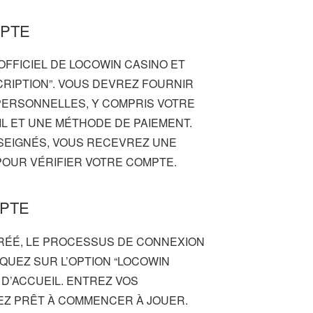
MPTE
OFFICIEL DE LOCOWIN CASINO ET
SCRIPTION”. VOUS DEVREZ FOURNIR
PERSONNELLES, Y COMPRIS VOTRE
L ET UNE MÉTHODE DE PAIEMENT.
NSEIGNÉS, VOUS RECEVREZ UNE
POUR VÉRIFIER VOTRE COMPTE.
PTE
RÉÉ, LE PROCESSUS DE CONNEXION
IQUEZ SUR L’OPTION “LOCOWIN
 D’ACCUEIL. ENTREZ VOS
REZ PRÊT À COMMENCER À JOUER.