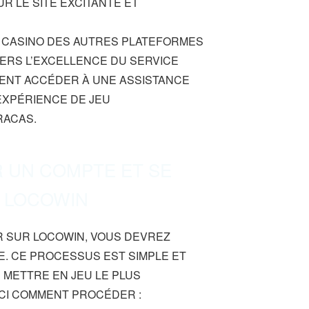
R LE SITE EXCITANTE ET
N CASINO DES AUTRES PLATEFORMES
ERS L’EXCELLENCE DU SERVICE
VENT ACCÉDER À UNE ASSISTANCE
EXPÉRIENCE DE JEU
RACAS.
 UN COMPTE ET SE
 LOCOWIN
 SUR LOCOWIN, VOUS DEVREZ
. CE PROCESSUS EST SIMPLE ET
 METTRE EN JEU LE PLUS
ICI COMMENT PROCÉDER :