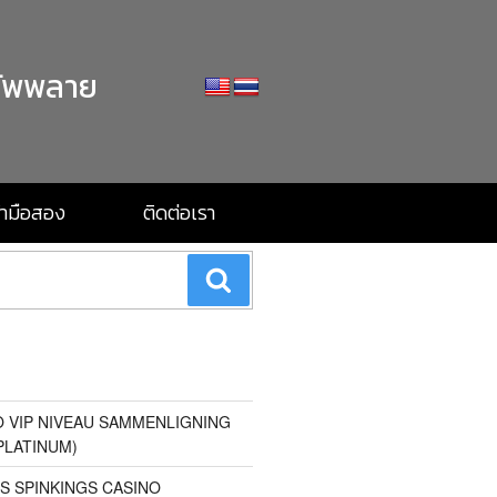
 ซัพพลาย
้ามือสอง
ติดต่อเรา
O VIP NIVEAU SAMMENLIGNING
PLATINUM)
S SPINKINGS CASINO