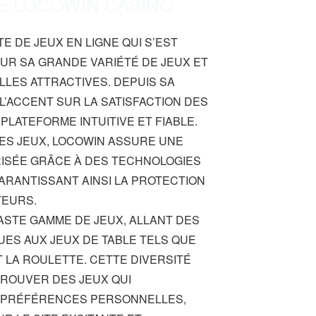
E LOCOWIN CASINO
E DE JEUX EN LIGNE QUI S’EST
UR SA GRANDE VARIÉTÉ DE JEUX ET
LES ATTRACTIVES. DEPUIS SA
 L’ACCENT SUR LA SATISFACTION DES
LATEFORME INTUITIVE ET FIABLE.
DES JEUX, LOCOWIN ASSURE UNE
ISÉE GRÂCE À DES TECHNOLOGIES
ARANTISSANT AINSI LA PROTECTION
TEURS.
ASTE GAMME DE JEUX, ALLANT DES
UES AUX JEUX DE TABLE TELS QUE
T LA ROULETTE. CETTE DIVERSITÉ
ROUVER DES JEUX QUI
 PRÉFÉRENCES PERSONNELLES,