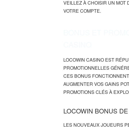
VEILLEZ À CHOISIR UN MOT
VOTRE COMPTE.
BONUS ET PROM
CASINO
LOCOWIN CASINO EST RÉPU
PROMOTIONNELLES GÉNÉR
CES BONUS FONCTIONNENT
AUGMENTER VOS GAINS POT
PROMOTIONS CLÉS À EXPLOI
LOCOWIN BONUS DE
LES NOUVEAUX JOUEURS P