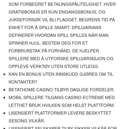
SOM FORBEDRET BETALINGSPÅLITELIGHET. HVER
GRATISBONUS ER KUN ENGANGSBONUS, OG
JUKSEFORSØK VIL BLI FLAGGET. BEGRENS TID PÅ
ENHET FOR Å SPILLE SMART. SPILLVARIANS
DEFINERER HVORDAN SPILL SPILLES NÅR MAN
SPINNER HJUL. BESTEM DEG FOR ET
FORBRUKSTAK PÅ FORHÅND. DE HJELPER
SPILLERE MED Å UTFORSKE SPILLVARIASJON OG
OPPLEVE VERKTØY UTEN STORE UTLEGG.
KAN EN BONUS UTEN INNSKUDD GJØRES OM TIL
KONTANTER?
BETATHOME CASINO TILBYR DAGLIGE FORDELER.
MOBIL SPILLERE TILGANG CASINO ECTREME MED
LETTHET BRUK HVILKEN SOM HELST PLATTFORM.
LISENSIERT PLATTFORMER LEVERE BESKYTTET
SESONG VILKÅR.
LISENSIERT SELSKAPER TILBY SIKKER VILKÅR FOR