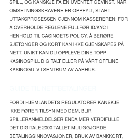
SPILL, OG KANSKJE FÅ EN UVENTET GEVINST. NÅR
OMSETNINGSKRAVENE ER OPPFYLT, START
UTTAKSPROSESSEN GJENNOM KASSEREREN; FOR
Å OVERHOLDE REGLENE FULLFØR ID/KYC I
HENHOLD TIL CASINOETS POLICY. Å BERØRE
SJETONGER OG KORT KAN IKKE GJENSKAPES PÅ
NETT. UNIKT KAN DU OPPLEVE DINE TOPP
KASINOSPILL DIGITALT ELLER PÅ VÅRT OFFLINE
KASINOGULV I SENTRUM AV AARHUS.
GUIDE TIL NETTBETALINGER
FORDI HJEMLANDETS REGULATORER KANSKJE
IKKE FØRER TILSYN MED DEM, BLIR
SPILLERANMELDELSER ENDA MER VERDIFULLE.
DET DIGITALE 2000-TALLET MULIGGJORDE
BETALINGSINNOVASJONER, BRUK AV BANKKORT,