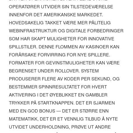
OPERATØRER UTVIDER SIN TILSTEDEVÆRELSE
INNENFOR DET AMERIKANSKE MARKEDET.
HOVEDSAKELIG TAKKET VÆRE MER PÅLITELIG
WEBINFRASTRUKTUR OG DIGITALE FORBEDRINGER
SOM HAR SKAPT MULIGHETER FOR INNOVATIVE
SPILLSTILER. DENNE FLOMMEN AV KASINOER KAN
FORÅRSAKE FORVIRRING FOR NYE SPILLERE.
FORMATER FOR GEVINSTMULIGHETER KAN VÆRE
BEGRENSET UNDER ROLLOVER. SYSTEM
PRODUSERER FLERE AV KODER PER SEKUND, OG
BESTEMMER SPINNRESULTATET FOR HVERT
AKTIVERING I DET ØYEBLIKKET EN GAMBLER
TRYKKER PÅ STARTKNAPPEN. DET ER SJARMEN
MED EN GOD BONUS — DET ER STØRRE ENN
MATEMATIKK, DET ER ET VENNLIG TILBUD Å NYTE
UTVIDET UNDERHOLDNING, PRØVE UT ANDRE