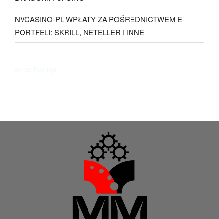
NVCASINO-PL WPŁATY ZA POŚREDNICTWEM E-
PORTFELI: SKRILL, NETELLER I INNE
ความเห็นล่าสุด