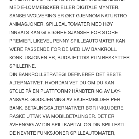
MED E-LOMMEBØKER ELLER DIGITALE MYNTER.
SANSEINVOLVERING ER ØKT GJENNOM NATURTRO
ANIMASJONER. SPILLEAUTOMATER MED HØY
INNSATS KAN GI STØRRE SJANSER FOR STORE
PREMIER, LIKEVEL PENNY SPILLEAUTOMATER KAN
VÆRE PASSENDE FOR DE MED LAV BANKROLL.
KONKLUSJONEN ER, BUDSJETTDISIPLIN BESKYTTER
SPILLERNE.
DIN BANKROLLSTRATEGI DEFINERER DET BESTE
ALTERNATIVET. HVORDAN VET DU OM DU KAN
STOLE PÅ EN PLATTFORM? HÅNDTERING AV LAY-
ANSVAR. GODKJENNING AV SKJERMBILDER PER
BANK. BETALINGSALTERNATIVER BØR INKLUDERE
RASKE UTTAK VIA MOBILBETALINGER. DET ER
AVHENGIG AV DIN SPILLKAPITAL OG DIN SPILLESTIL.
DE NEVNTE FUNKSJONER SPILLEAUTOMATER,