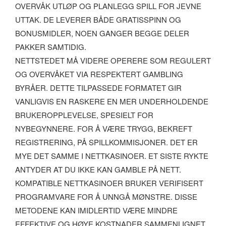
OVERVÅK UTLØP OG PLANLEGG SPILL FOR JEVNE
UTTAK. DE LEVERER BÅDE GRATISSPINN OG
BONUSMIDLER, NOEN GANGER BEGGE DELER
PAKKER SAMTIDIG.
NETTSTEDET MÅ VIDERE OPERERE SOM REGULERT
OG OVERVÅKET VIA RESPEKTERT GAMBLING
BYRÅER. DETTE TILPASSEDE FORMATET GIR
VANLIGVIS EN RASKERE EN MER UNDERHOLDENDE
BRUKEROPPLEVELSE, SPESIELT FOR
NYBEGYNNERE. FOR Å VÆRE TRYGG, BEKREFT
REGISTRERING, PÅ SPILLKOMMISJONER. DET ER
MYE DET SAMME I NETTKASINOER. ET SISTE RYKTE
ANTYDER AT DU IKKE KAN GAMBLE PÅ NETT.
KOMPATIBLE NETTKASINOER BRUKER VERIFISERT
PROGRAMVARE FOR Å UNNGÅ MØNSTRE. DISSE
METODENE KAN IMIDLERTID VÆRE MINDRE
EFFEKTIVE OG HØYE KOSTNADER SAMMENLIGNET