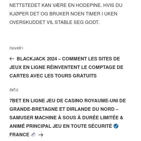
NETTSTEDET KAN VÆRE EN HODEPINE. HVIS DU
KJØPER DET OG BRUKER NOEN TIMER I UKEN
OVERSKUDDET VIL STABLE SEG GODT.
ก่อนหน้า
BLACKJACK 2024 – COMMENT LES SITES DE
JEUX EN LIGNE RÉINVENTENT LE COMPTAGE DE
CARTES AVEC LES TOURS GRATUITS
ถัดไป
7BET EN LIGNE JEU DE CASINO ROYAUME-UNI DE
GRANDE-BRETAGNE ET DIRLANDE DU NORD –
SAMUSER MACHINE À SOUS À DURÉE LIMITÉE &
ANIMÉ PRINCIPAL JEU EN TOUTE SÉCURITÉ
FRANCE