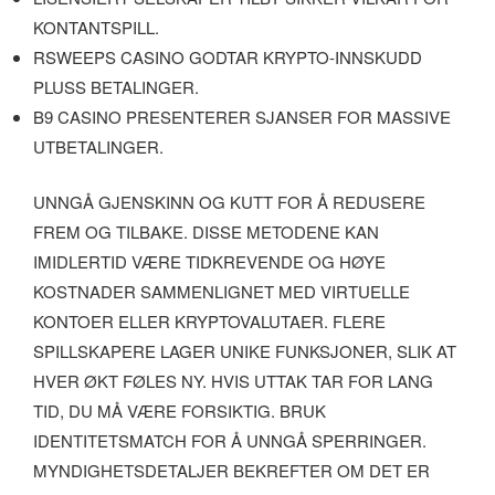
KONTANTSPILL.
RSWEEPS CASINO GODTAR KRYPTO-INNSKUDD
PLUSS BETALINGER.
B9 CASINO PRESENTERER SJANSER FOR MASSIVE
UTBETALINGER.
UNNGÅ GJENSKINN OG KUTT FOR Å REDUSERE
FREM OG TILBAKE. DISSE METODENE KAN
IMIDLERTID VÆRE TIDKREVENDE OG HØYE
KOSTNADER SAMMENLIGNET MED VIRTUELLE
KONTOER ELLER KRYPTOVALUTAER. FLERE
SPILLSKAPERE LAGER UNIKE FUNKSJONER, SLIK AT
HVER ØKT FØLES NY. HVIS UTTAK TAR FOR LANG
TID, DU MÅ VÆRE FORSIKTIG. BRUK
IDENTITETSMATCH FOR Å UNNGÅ SPERRINGER.
MYNDIGHETSDETALJER BEKREFTER OM DET ER