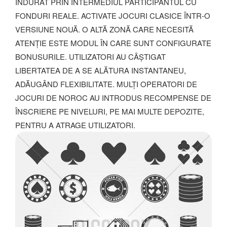
ÎNDURAT PRIN INTERMEDIUL PARTICIPANTUL CU
FONDURI REALE. ACTIVATE JOCURI CLASICE ÎNTR-O
VERSIUNE NOUĂ. O ALTĂ ZONĂ CARE NECESITĂ
ATENȚIE ESTE MODUL ÎN CARE SUNT CONFIGURATE
BONUSURILE. UTILIZATORI AU CÂȘTIGAT
LIBERTATEA DE A SE ALĂTURA INSTANTANEU,
ADĂUGÂND FLEXIBILITATE. MULȚI OPERATORI DE
JOCURI DE NOROC AU INTRODUS RECOMPENSE DE
ÎNSCRIERE PE NIVELURI, PE MAI MULTE DEPOZITE,
PENTRU A ATRAGE UTILIZATORI.