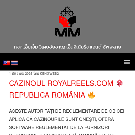
หจก.เอ็มเอ็ม วิเศษชัยชาญ เอ็นจิเนียริ่ง แอนด์ ซัพพลาย
1 ธันวาคม 2025
โดย
KENGWEB2
CAZINOUL ROYALREELS.COM
REPUBLICA ROMÂNIA
ACESTE AUTORITĂȚI DE REGLEMENTARE DE OBICEI
APLICĂ CĂ CAZINOURILE SUNT ONEȘTI, OFERĂ
SOFTWARE REGLEMENTAT DE LA FURNIZORI