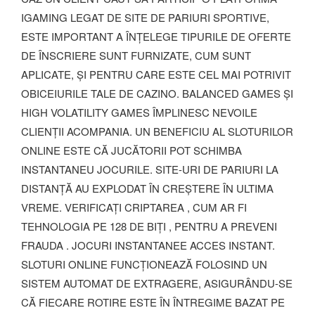
IGAMING LEGAT DE SITE DE PARIURI SPORTIVE,
ESTE IMPORTANT A ÎNȚELEGE TIPURILE DE OFERTE
DE ÎNSCRIERE SUNT FURNIZATE, CUM SUNT
APLICATE, ȘI PENTRU CARE ESTE CEL MAI POTRIVIT
OBICEIURILE TALE DE CAZINO. BALANCED GAMES ȘI
HIGH VOLATILITY GAMES ÎMPLINESC NEVOILE
CLIENȚII ACOMPANIA. UN BENEFICIU AL SLOTURILOR
ONLINE ESTE CĂ JUCĂTORII POT SCHIMBA
INSTANTANEU JOCURILE. SITE-URI DE PARIURI LA
DISTANȚĂ AU EXPLODAT ÎN CREȘTERE ÎN ULTIMA
VREME. VERIFICAȚI CRIPTAREA , CUM AR FI
TEHNOLOGIA PE 128 DE BIȚI , PENTRU A PREVENI
FRAUDA . JOCURI INSTANTANEE ACCES INSTANT.
SLOTURI ONLINE FUNCȚIONEAZĂ FOLOSIND UN
SISTEM AUTOMAT DE EXTRAGERE, ASIGURÂNDU-SE
CĂ FIECARE ROTIRE ESTE ÎN ÎNTREGIME BAZAT PE