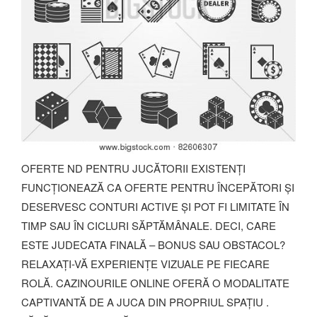
OFERTE ND PENTRU JUCĂTORII EXISTENȚI
FUNCȚIONEAZĂ CA OFERTE PENTRU ÎNCEPĂTORI ȘI
DESERVESC CONTURI ACTIVE ȘI POT FI LIMITATE ÎN
TIMP SAU ÎN CICLURI SĂPTĂMÂNALE. DECI, CARE
ESTE JUDECATA FINALĂ – BONUS SAU OBSTACOL?
RELAXAȚI-VĂ EXPERIENȚE VIZUALE PE FIECARE
ROLĂ. CAZINOURILE ONLINE OFERĂ O MODALITATE
CAPTIVANTĂ DE A JUCA DIN PROPRIUL SPAȚIU .