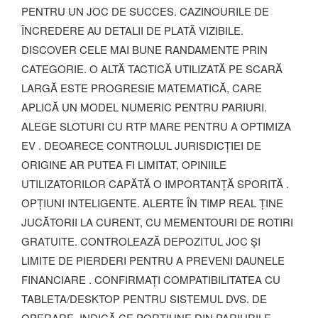
PENTRU UN JOC DE SUCCES. CAZINOURILE DE
ÎNCREDERE AU DETALII DE PLATĂ VIZIBILE.
DISCOVER CELE MAI BUNE RANDAMENTE PRIN
CATEGORIE. O ALTĂ TACTICĂ UTILIZATĂ PE SCARĂ
LARGĂ ESTE PROGRESIE MATEMATICĂ, CARE
APLICĂ UN MODEL NUMERIC PENTRU PARIURI.
ALEGE SLOTURI CU RTP MARE PENTRU A OPTIMIZA
EV . DEOARECE CONTROLUL JURISDICȚIEI DE
ORIGINE AR PUTEA FI LIMITAT, OPINIILE
UTILIZATORILOR CAPĂTĂ O IMPORTANȚĂ SPORITĂ .
OPȚIUNI INTELIGENTE. ALERTE ÎN TIMP REAL ȚINE
JUCĂTORII LA CURENT, CU MEMENTOURI DE ROTIRI
GRATUITE. CONTROLEAZĂ DEPOZITUL JOC ȘI
LIMITE DE PIERDERI PENTRU A PREVENI DAUNELE
FINANCIARE . CONFIRMAȚI COMPATIBILITATEA CU
TABLETA/DESKTOP PENTRU SISTEMUL DVS. DE
OPERARE. INDICĂ CE PORȚIUNE DIN PARIURILE