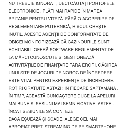
NU TREBUIE IGNORAT , DECI CĂUTAȚI PORTOFELE
ELECTRONICE . PLĂȚI MAI RAPIDE ÎN MAREA
BRITANIE PENTRU VITEZĂ. FĂRĂ O ACOPERIRE DE
REGLEMENTARE PUTERNICĂ, RISCUL CREȘTE
INUTIL. ACESTE AGENȚII DE CONFORMITATE DE
OBICEI MONITORIZEAZĂ CĂ CAZINOURILE SUNT
ECHITABILI, OFERĂ SOFTWARE REGLEMENTAT DE
LA MĂRCI CUNOSCUTE ȘI GESTIONEAZĂ
ACTIVITĂȚILE DE FINANȚARE FĂRĂ ERORI. GĂSIREA
UNUI SITE DE JOCURI DE NOROC DE ÎNCREDERE
ESTE VITAL PENTRU EXPERIENȚE DE ÎNCREDERE.
ROTIRI GRATUITE ASTĂZI : ÎN FIECARE SĂPTĂMÂNĂ .
ÎN TIMP, ACEASTĂ CUNOAȘTERE DUCE LA APELURI
MAI BUNE ȘI SESIUNI MAI SEMNIFICATIVE, ASTFEL
ÎNCÂT SESIUNILE SĂ CONTEZE.
DACĂ EȘUEAZĂ ȘI SCADE, ALEGE CEL MAI
APROPIAT PREȚ. STREAMING DE PE SMARTPHONE