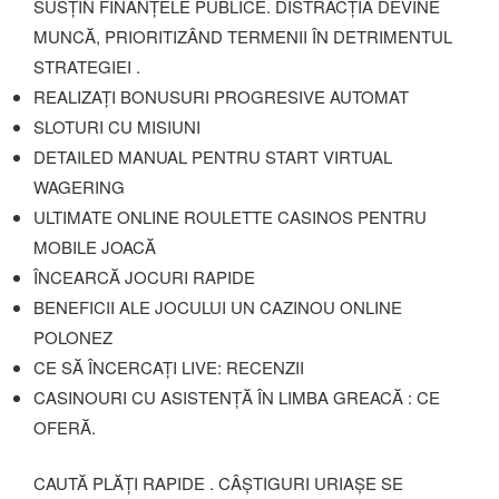
SUSȚIN FINANȚELE PUBLICE. DISTRACȚIA DEVINE
MUNCĂ, PRIORITIZÂND TERMENII ÎN DETRIMENTUL
STRATEGIEI .
REALIZAȚI BONUSURI PROGRESIVE AUTOMAT
SLOTURI CU MISIUNI
DETAILED MANUAL PENTRU START VIRTUAL
WAGERING
ULTIMATE ONLINE ROULETTE CASINOS PENTRU
MOBILE JOACĂ
ÎNCEARCĂ JOCURI RAPIDE
BENEFICII ALE JOCULUI UN CAZINOU ONLINE
POLONEZ
CE SĂ ÎNCERCAȚI LIVE: RECENZII
CASINOURI CU ASISTENȚĂ ÎN LIMBA GREACĂ : CE
OFERĂ.
CAUTĂ PLĂȚI RAPIDE . CÂȘTIGURI URIAȘE SE