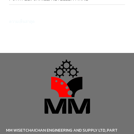
ความเห็นล่าสุด
MM WISETCHAICHAN ENGINEERING AND SUPPLY LTD,.PART