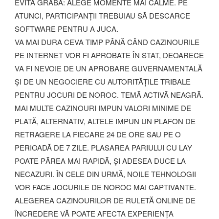
EVITĂ GRABA: ALEGE MOMENTE MAI CALME. PE
ATUNCI, PARTICIPANȚII TREBUIAU SĂ DESCARCE
SOFTWARE PENTRU A JUCA.
VA MAI DURA CEVA TIMP PÂNĂ CÂND CAZINOURILE
PE INTERNET VOR FI APROBATE ÎN STAT, DEOARECE
VA FI NEVOIE DE UN APROBARE GUVERNAMENTALĂ
ȘI DE UN NEGOCIERE CU AUTORITĂȚILE TRIBALE
PENTRU JOCURI DE NOROC. TEMĂ ACTIVĂ NEAGRĂ.
MAI MULTE CAZINOURI IMPUN VALORI MINIME DE
PLATĂ, ALTERNATIV, ALTELE IMPUN UN PLAFON DE
RETRAGERE LA FIECARE 24 DE ORE SAU PE O
PERIOADĂ DE 7 ZILE. PLASAREA PARIULUI CU LAY
POATE PĂREA MAI RAPIDĂ, ȘI ADESEA DUCE LA
NECAZURI. ÎN CELE DIN URMĂ, NOILE TEHNOLOGII
VOR FACE JOCURILE DE NOROC MAI CAPTIVANTE.
ALEGEREA CAZINOURILOR DE RULETĂ ONLINE DE
ÎNCREDERE VĂ POATE AFECTA EXPERIENȚA