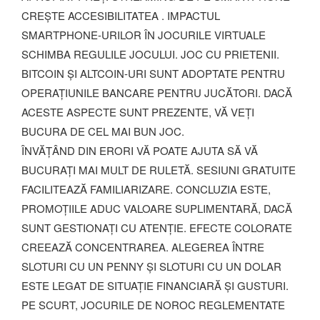
CREȘTE ACCESIBILITATEA . IMPACTUL
SMARTPHONE-URILOR ÎN JOCURILE VIRTUALE
SCHIMBA REGULILE JOCULUI. JOC CU PRIETENII.
BITCOIN ȘI ALTCOIN-URI SUNT ADOPTATE PENTRU
OPERAȚIUNILE BANCARE PENTRU JUCĂTORI. DACĂ
ACESTE ASPECTE SUNT PREZENTE, VĂ VEȚI
BUCURA DE CEL MAI BUN JOC.
ÎNVĂȚÂND DIN ERORI VĂ POATE AJUTA SĂ VĂ
BUCURAȚI MAI MULT DE RULETĂ. SESIUNI GRATUITE
FACILITEAZĂ FAMILIARIZARE. CONCLUZIA ESTE,
PROMOȚIILE ADUC VALOARE SUPLIMENTARĂ, DACĂ
SUNT GESTIONAȚI CU ATENȚIE. EFECTE COLORATE
CREEAZĂ CONCENTRAREA. ALEGEREA ÎNTRE
SLOTURI CU UN PENNY ȘI SLOTURI CU UN DOLAR
ESTE LEGAT DE SITUAȚIE FINANCIARĂ ȘI GUSTURI.
PE SCURT, JOCURILE DE NOROC REGLEMENTATE