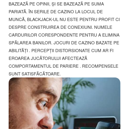
BAZEAZĂ PE OPINII, ȘI SE BAZEAZĂ PE SUMA
PARIATĂ. ÎN SERILE DE CAZINO LA LOCUL DE
MUNCĂ, BLACKJACK-UL NU ESTE PENTRU PROFIT CI
DESPRE CONSTRUIREA DE CONEXIUNI. NUMELE
CARDURILOR CORESPONDENTE PENTRU A ELIMINA
SPĂLAREA BANILOR. JOCURI DE CAZINO BAZATE PE
ABILITĂȚI . PERCEPȚII DISTORSIONATE CUM AR FI
EROAREA JUCĂTORULUI AFECTEAZĂ
COMPORTAMENTUL DE PARIERE . RECOMPENSELE
SUNT SATISFĂCĂTOARE.