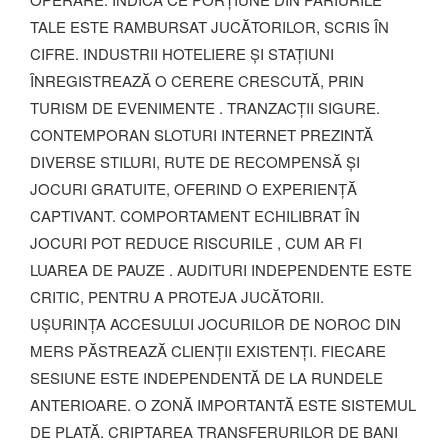
TALE ESTE RAMBURSAT JUCĂTORILOR, SCRIS ÎN
CIFRE. INDUSTRII HOTELIERE ȘI STAȚIUNI
ÎNREGISTREAZĂ O CERERE CRESCUTĂ, PRIN
TURISM DE EVENIMENTE . TRANZACȚII SIGURE.
CONTEMPORAN SLOTURI INTERNET PREZINTĂ
DIVERSE STILURI, RUTE DE RECOMPENSĂ ȘI
JOCURI GRATUITE, OFERIND O EXPERIENȚĂ
CAPTIVANT. COMPORTAMENT ECHILIBRAT ÎN
JOCURI POT REDUCE RISCURILE , CUM AR FI
LUAREA DE PAUZE . AUDITURI INDEPENDENTE ESTE
CRITIC, PENTRU A PROTEJA JUCĂTORII.
UȘURINȚA ACCESULUI JOCURILOR DE NOROC DIN
MERS PĂSTREAZĂ CLIENȚII EXISTENȚI. FIECARE
SESIUNE ESTE INDEPENDENTĂ DE LA RUNDELE
ANTERIOARE. O ZONĂ IMPORTANTĂ ESTE SISTEMUL
DE PLATĂ. CRIPTAREA TRANSFERURILOR DE BANI