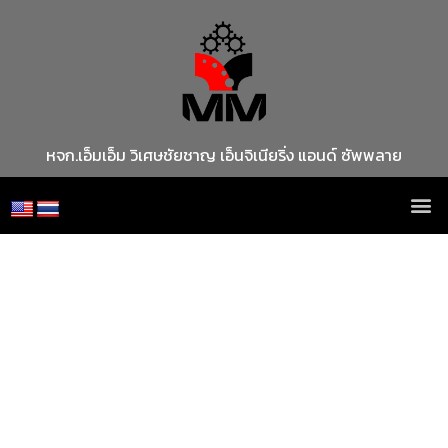
หจก.เอ็มเอ็ม วิเศษชัยชาญ เอ็นจิเนียริ่ง แอนด์ ซัพพลาย